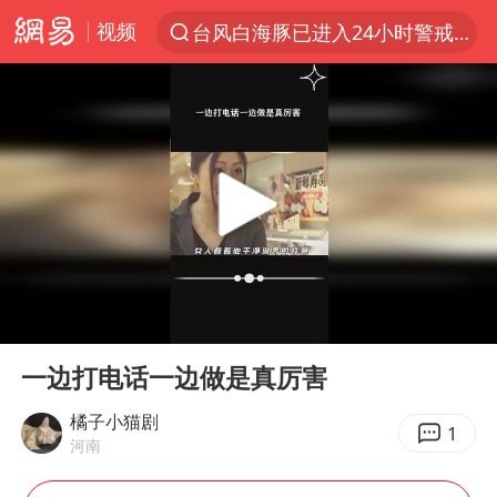
视频
台风白海豚已进入24小时警戒线
“电影+”如何激发千亿级消费新活力？
泉州市委书记张毅恭被查
秘鲁和墨西哥宣布恢复外交关系
沙特土耳其巴基斯坦签署共同防务协议
多地严查未成年飙车炸街
泰国校园枪击事件已致8死30余伤
00:00
01:02
中医教你一招提升气血
Play
Ent
full
上海：台风白海豚或将带来龙卷风
一边打电话一边做是真厉害
全球首个长时储能一体化产业园量产
橘子小猫剧
1
河南
四川宜宾市高县4.9级地震致1人死亡