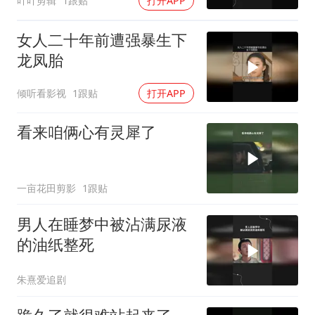
吖吖剪辑
1跟贴
打开APP
女人二十年前遭强暴生下
龙凤胎
倾听看影视
1跟贴
打开APP
看来咱俩心有灵犀了
一亩花田剪影
1跟贴
男人在睡梦中被沾满尿液
的油纸整死
朱熹爱追剧