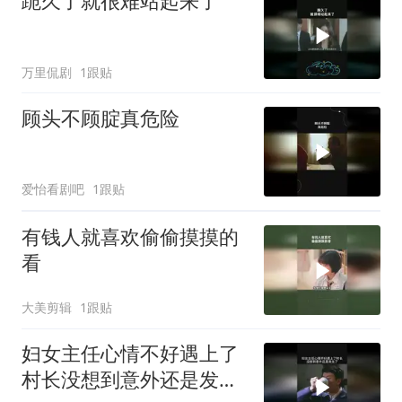
跪久了就很难站起来了
万里侃剧
1跟贴
顾头不顾腚真危险
爱怡看剧吧
1跟贴
有钱人就喜欢偷偷摸摸的
看
大美剪辑
1跟贴
妇女主任心情不好遇上了
村长没想到意外还是发生