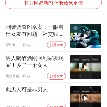
胜宏科技：股票交易异常波动
打开网易新闻 体验效果更佳
老中医：立秋后养心是关键
未成年顶特警车烧胎被罚
刑警调查凶杀案，一眼看
我国外贸延续良好增长态势
出女友有问题，社交账号
东航：国内客票提前14天免费退改
成破案关键
探影酱儿
3跟贴
打开APP
欧阳娜娜窦靖童好搭
河南将重点打击十类新型黑恶犯罪
男人喝醉酒刚回到家发现
夯实基础开新局
家里多了一个女人
挑灯剪辑
1跟贴
打开APP
此男人可是非男人