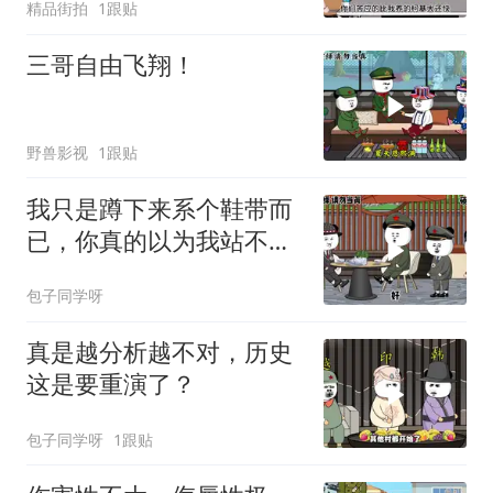
精品街拍
1跟贴
三哥自由飞翔！
野兽影视
1跟贴
我只是蹲下来系个鞋带而
已，你真的以为我站不起
来了？
包子同学呀
真是越分析越不对，历史
这是要重演了？
包子同学呀
1跟贴