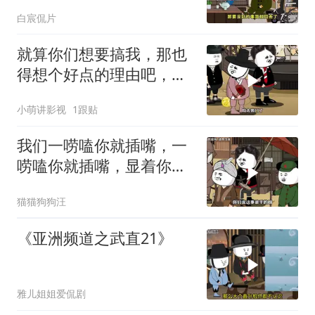
白宸侃片
就算你们想要搞我，那也
得想个好点的理由吧，这
这...他不成立啊
小萌讲影视
1跟贴
我们一唠嗑你就插嘴，一
唠嗑你就插嘴，显着你
了？
猫猫狗狗汪
《亚洲频道之武直21》
雅儿姐姐爱侃剧