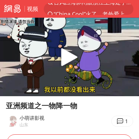
视频
“China Cool”火了，老外爱上中国避暑游
香港宏福苑火灾或由烟头引起
浙江台州《告全体市民书》
以媒：穆杰塔巴被紧急送医情况危急
多所高校取消艺考
云南一地村民过火把节意外灼伤16人
张本智和：零封向鹏不意外
00:00
03:00
泰国初中生饮弹自尽前开了26枪
Play
Ent
full
22岁女生独闯南太行失联12天
亚洲频道之一物降一物
用AI造出新病毒意味着什么
小萌讲影视
1
山东
今年第二强台风将带来多大影响