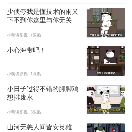
少侠夸我是懂技术的雨又
下不到你这里与你无关
小萌讲影视
1跟贴
小心海带吧！
小萌讲影视
1跟贴
小日子过得不错的脚脚鸡
想排废水
小萌讲影视
3跟贴
山河无恙人间皆安英雄