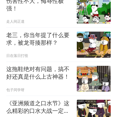
伤害性不大，侮辱性极
强！
走人间正道
老三，你当年提了什么要
求，被龙哥揍那样？
日在落日打怪
这拖鞋绝对有问题，搞不
好还真是什么上古神器！
包子同学呀
《亚洲频道之口水节》这
么精彩的口水大战一定不