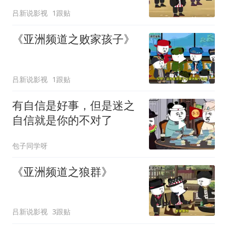
要错过哦
吕新说影视
1跟贴
《亚洲频道之败家孩子》
吕新说影视
1跟贴
有自信是好事，但是迷之
自信就是你的不对了
包子同学呀
《亚洲频道之狼群》
吕新说影视
3跟贴