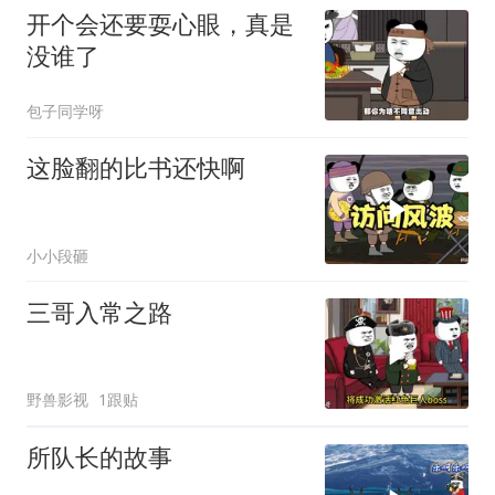
开个会还要耍心眼，真是
没谁了
包子同学呀
这脸翻的比书还快啊
小小段砸
三哥入常之路
野兽影视
1跟贴
所队长的故事