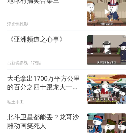
地球村搞笑合集三
浮光惊掠影
《亚洲频道之心事》
吕新说影视
1跟贴
大毛拿出1700万平方公里
的百分之四十跟龙大一起
开发[震惊][震惊]
粘土手工
北斗卫星都能丢？龙哥沙
雕动画笑死人