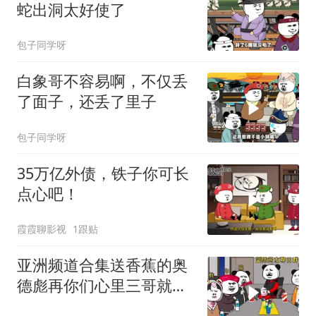
蛇出洞太好使了
包子同学呀
白象哥不容易啊，不仅丢
了面子，还丢了里子
包子同学呀
35万亿外债，铁子你可长
点心吧！
霞霞聊影视
1跟贴
亚洲频道合集送香蕉的奥
德彪再你们心里三哥就是
这种人吗