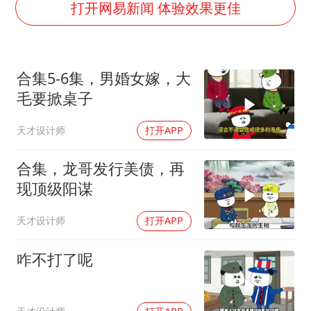
上半年国内居民出游人次34.63亿
打开网易新闻 体验效果更佳
浙江最强风雨时段已锁定
梁文锋为什么投王兴兴
合集5-6集，男婚女嫁，大
万岁山接盘烂尾恒大文旅城
毛要掀桌子
刘伟任延安市委常委、市纪委书记
天才设计师
打开APP
多所幼师院校开设养老专业
习近平心系体育强国建设
合集，龙哥发行美债，再
现顶级阳谋
天才设计师
打开APP
咋不打了呢