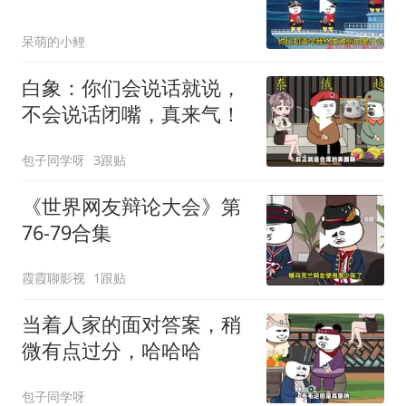
呆萌的小鲤
白象：你们会说话就说，
不会说话闭嘴，真来气！
包子同学呀
3跟贴
《世界网友辩论大会》第
76-79合集
霞霞聊影视
1跟贴
当着人家的面对答案，稍
微有点过分，哈哈哈
包子同学呀