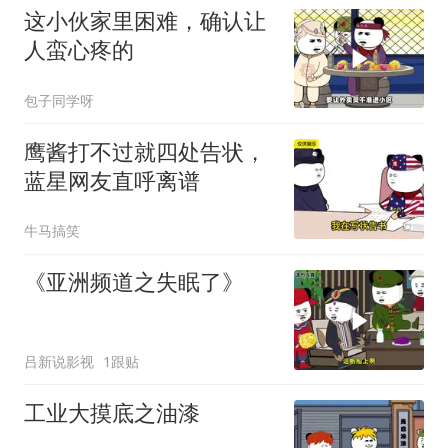
这小伙家里困难，确认让
人蛮心疼的
包子同学呀
鹰酱打不过就四处告状，
蓝星网友直呼离谱
牛马搞笑
《亚洲频道之失眠了》
吕新说影视
1跟贴
工业大摸底之油漆