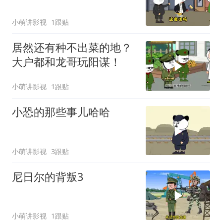
小萌讲影视
1跟贴
居然还有种不出菜的地？
大户都和龙哥玩阳谋！
小萌讲影视
1跟贴
小恐的那些事儿哈哈
小萌讲影视
3跟贴
尼日尔的背叛3
小萌讲影视
1跟贴