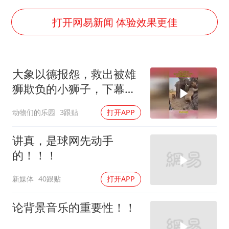
夏日经济乘“热”而上 消费市场向“新”而行
上四休三，但降薪1000元，你接受吗？
打开网易新闻 体验效果更佳
泰国初中生饮弹自尽前开了26枪
36岁男演员成景区NPC后人气爆棚
大象以德报怨，救出被雄
全民健身事业高质量发展
狮欺负的小狮子，下幕雄
台当局重金为“台独”织“皇帝新衣”
狮想跑也晚了
动物们的乐园
3跟贴
打开APP
几元成本的AI广告导致千万市值蒸发
乐享全民健身 共筑健康中国
讲真，是球网先动手
的！！！
新媒体
40跟贴
打开APP
论背景音乐的重要性！！