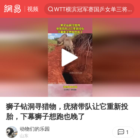
视频
WTT横滨冠军赛国乒女单三将晋级四强
光影经济撬动暑期消费新蓝海
郑丽文：台湾从来没有“独立”过
新疆优化调整景区内自驾服务费
茅台部分直营店飞天茅台提价
白海豚将正面袭击贯穿浙江
情侣平潭拍日出坠崖1死1伤
00:00
00:13
酒店回应车内过夜被收150元
Play
Ent
full
黄金牛市回来了吗
狮子钻洞寻猎物，疣猪带队让它重新投
胎，下幕狮子想跑也晚了
酒店花洒现排泄物住客索赔遭拒
杭州全市有序停课
动物们的乐园
1
山东