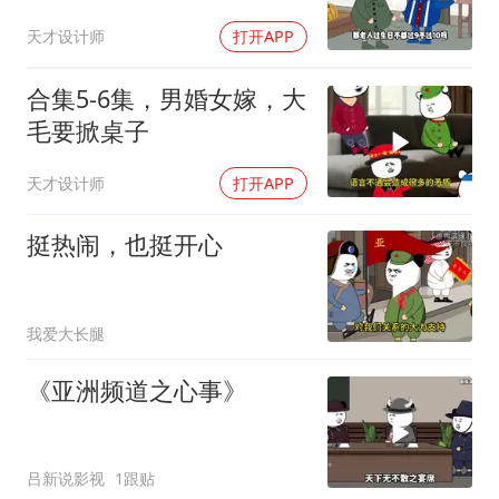
天才设计师
打开APP
合集5-6集，男婚女嫁，大
毛要掀桌子
天才设计师
打开APP
挺热闹，也挺开心
我爱大长腿
《亚洲频道之心事》
吕新说影视
1跟贴