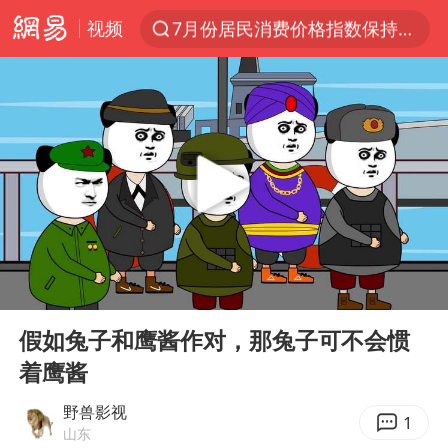
视频
7月份居民消费价格指数保持温和上涨
中使馆：重大涉诈逃犯檀某落网
台湾不是国家不存在“国格”
百花奖完整获奖名单公布
独闯南太行失联14天的女子已找到
哥伦比亚强震已致超20人死亡
哥伦比亚发生7.5级地震
00:00
01:27
伊朗最高领袖将任命数名高级指挥官
Play
Ent
full
广岛长崎的昨天未必不会是日本的明天
假如兔子和鹰酱作对，那兔子可不会惯
着鹰酱
高铁双人座被免票儿童挤成3人座
国内发现多起“Sorry”勒索病毒攻击
野兽影视
1
山东