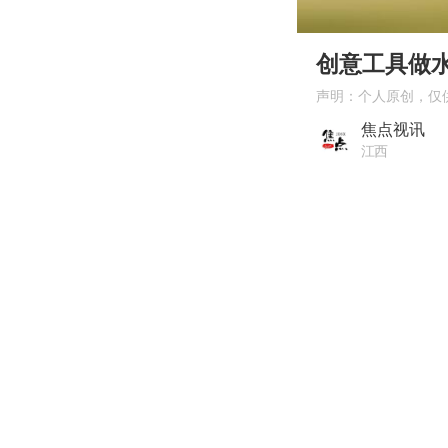
00:00
Play
创意工具做
声明：个人原创，仅
焦点视讯
江西