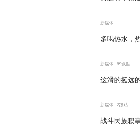
新媒体
多喝热水，
新媒体
69跟贴
这滑的挺远
新媒体
2跟贴
战斗民族糗