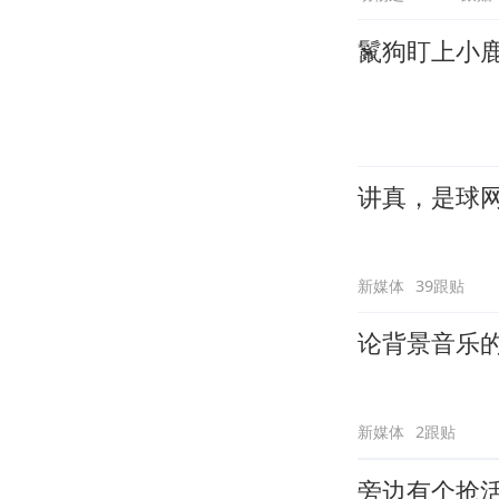
鬣狗盯上小
讲真，是球
新媒体
39跟贴
论背景音乐
新媒体
2跟贴
旁边有个抢