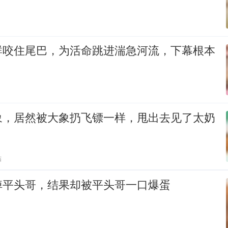
群咬住尾巴，为活命跳进湍急河流，下幕根本
象，居然被大象扔飞镖一样，甩出去见了太奶
贴
掉平头哥，结果却被平头哥一口爆蛋