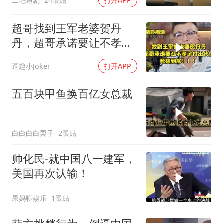
二毛追剧
24跟贴
打开APP
超哥找到王军老婆贺丹
丹，超哥承诺要让不孝子
付出代价，死磕到底
逗趣小Joker
打开APP
五百块甲鱼换百亿女总裁
白白白白栗子
2跟贴
帅化民-就中国八一建军，
美国再次认输！
果妈聊娱乐
1跟贴