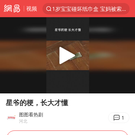
视频
1岁宝宝碰坏纸巾盒 宝妈被索赔924元
以“新”破局 首发经济点亮城市消费活力
Meta被判支付5.67亿美元
台风白海豚逼近 暴雨大暴雨来袭
47岁妈妈突然产女 26岁女儿：很震惊
阿根廷足协发文力挺因凡蒂诺
中国稀土盘中涨停
00:00
00:19
A股开盘：民爆、CPO等概念走强
Play
Ent
full
日本广岛民众举行游行反对政府行径
星爷的梗，长大才懂
21楼高空抛物嫌疑人被拘留
图图看热剧
1
河北
男子杀人后逃进深山21年活得像野人