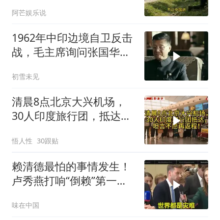
不装了！
阿芒娱乐说
1962年中印边境自卫反击
战，毛主席询问张国华能
否获胜
初雪未见
清晨8点北京大兴机场，
30人印度旅行团，抵达，
坦言不愿再返程！
悟人性
30跟贴
赖清德最怕的事情发生！
卢秀燕打响“倒赖”第一
枪，美国趁火打劫
味在中国