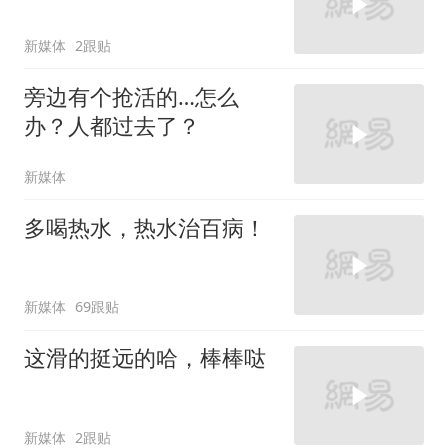
新媒体
2跟贴
旁边有个抢活的…怎么
办？人都过去了？
新媒体
多喝热水，热水治百病！
新媒体
69跟贴
这滑的挺远的哈，棒棒哒
新媒体
2跟贴