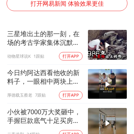
日韩股市高开跳水 SK海力士下挫转跌
打开网易新闻 体验效果更佳
台风白海豚最新路径研判来了
OpenAI为免费用户升级GPT-5.6 Luna
三星堆出土的那一刻，在
船舶避风项目停工 多地全力防台风
场的考古学家集体沉默
我国编制完成新版全月地质图
了，颠覆所有人的认知
动物星球说K
1跟贴
打开APP
“深圳地面沉降致车辆损坏”不实
男子结婚8年发现3个女儿均非亲生
今日约阿达西看他收的新
奋进开新局 实干挑大梁
料子，一眼相中两块上乘
挂件！
厚德载玉蔡老
7跟贴
打开APP
小伙被7000万大奖砸中，
手握巨款底气十足买房不
问价！