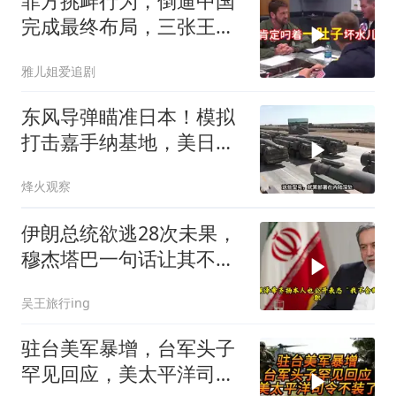
菲方挑衅行为，倒逼中国
完成最终布局，三张王牌
现身黄岩岛
雅儿姐爱追剧
东风导弹瞄准日本！模拟
打击嘉手纳基地，美日敢
动武就挨打？
烽火观察
伊朗总统欲逃28次未果，
穆杰塔巴一句话让其不敢
再提
吴王旅行ing
驻台美军暴增，台军头子
罕见回应，美太平洋司令