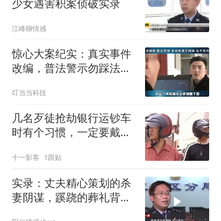
少女遇害积案侦破实录
江峰聊情感
惊心大案纪实：真实事件
改编，普法警示勿踩法律
红线
叮当当科技
几名歹徒抢劫银行运钞车
时有个习惯，一定要戴头
盔
十一影客
1跟贴
实录：丈夫精心策划的杀
妻阴谋，蹊跷的葬礼背
后，真相太吓人