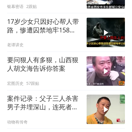
银幕密语
2跟贴
17岁少女只因好心帮人带
路，惨遭囚禁地牢158
天，解救现场让警察崩溃
老谭讲史
要问狠人有多狠，山西狠
人胡文海告诉你答案
宏图历史
57跟贴
案件记录：父子三人杀害
男子并埋深山，连死者是
谁都不知道，太
动物有传奇