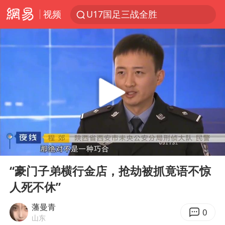
视频
U17国足三战全胜
秋天的第一杯奶茶安排上了吗
美股三大指数集体收跌 西数跌超13%
法国下周开始禁止未经同意的电话营销
台风白海豚登陆地点更新
巡查组提问 工作人员偷用手机查答案
看守所辅警收受10万获刑1年
00:00
21:34
国家气候中心：8月将有4轮高温过程，部分地区可达40℃～45℃
Play
Ent
full
宇树科技 打新
“豪门子弟横行金店，抢劫被抓竟语不惊
人死不休”
台风白海豚进入48小时警戒线
贵州轮胎子公司获美国退税8136万
藩曼青
0
山东