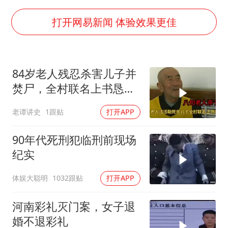
郑国霖回应去景区上班被保安拦下
曝韩足协曾为外籍裁判安排性招待
打开网易新闻 体验效果更佳
深圳地面沉降致车辆损坏系谣言
OpenAI免费版将升级为GPT-5.6 Luna
84岁老人残忍杀害儿子并
中方回应是否在太平洋海底开采稀土
焚尸，全村联名上书恳求
奋进开新局 实干挑大梁
轻判，得知缘由警察心疼
老谭讲史
1跟贴
打开APP
落泪
90年代死刑犯临刑前现场
纪实
体娱大聪明
1032跟贴
打开APP
河南彩礼灭门案，女子退
婚不退彩礼