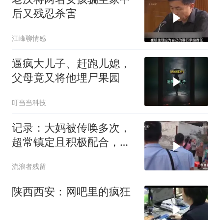
后又残忍杀害
江峰聊情感
逼疯大儿子、赶跑儿媳，
父母竟又将他埋尸果园
叮当当科技
记录：大妈被传唤多次，
超常镇定且积极配合，反
而引起警方怀疑
流浪者残留
陕西西安：网吧里的疯狂