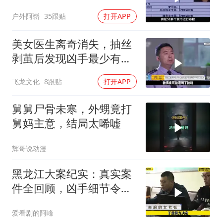
户外阿崭
35跟贴
打开APP
美女医生离奇消失，抽丝
剥茧后发现凶手最少有五
人！
飞龙文化
8跟贴
打开APP
舅舅尸骨未寒，外甥竟打
舅妈主意，结局太唏嘘
辉哥说动漫
黑龙江大案纪实：真实案
件全回顾，凶手细节令人
心惊
爱看剧的阿峰