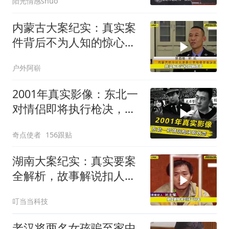
阳光情感shuo
内蒙古大案纪实：真实案
件背后不为人知的惊心真
相
户外阿崭
2001年真实影像：东北一
对情侣即将执行枪决，嬉
皮笑脸毫无悔意
奇点使者
156跟贴
湖南大案纪实：真实要案
全解析，故事解说扣人心
弦
叮当当科技
老汉将两名女孩骗至家中