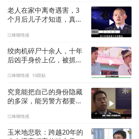
老人在家中离奇遇害，3
个月后儿子才知道，真相
令人难以置信
江峰聊情感
绞肉机碎尸十余人，十年
后凶手身价上亿，被抓后
判决让人解气
江峰聊情感
10跟贴
究竟能把自己的身份隐藏
的多深，能另警方都要刮
目相看？
江峰聊情感
玉米地悲歌：跨越20年的