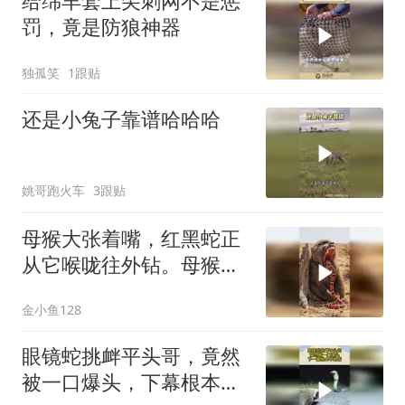
给绵羊套上尖刺网不是惩
罚，竟是防狼神器
独孤笑
1跟贴
还是小兔子靠谱哈哈哈
姚哥跑火车
3跟贴
母猴大张着嘴，红黑蛇正
从它喉咙往外钻。母猴表
情痛苦，双手掐着
金小鱼128
眼镜蛇挑衅平头哥，竟然
被一口爆头，下幕根本不