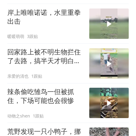
岸上唯唯诺诺，水里重拳
出击
暖暖萌萌
3跟贴
回家路上被不明生物拦住
了去路，搞半天才明白有
事相求
亲爱的清也
1跟贴
辣条偷吃雏鸟一但被抓
住，下场可能也会很惨
动物之shen
1跟贴
荒野发现一只小鸭子，挪