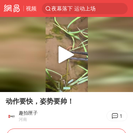
视频
夜幕落下 运动上场
改名后的“青海拉面”店
1岁宝宝碰坏纸巾盒 宝妈被索赔924元
泸溪河：桃酥吃出金属牙冠视频不实
女子开一天一夜空调后二氧化碳中毒
男子结婚8年3个女儿均非亲生
“空调24小时开着更省电”不实
00:00
00:13
“不建议大家买深色蛋糕”
Play
Ent
full
台风白海豚逼近 暴雨大暴雨来袭
动作要快，姿势要帅！
谁是宇树科技背后赢家
趣拍匣子
1
河南
985博士后被曝在妻子孕期出轨后续