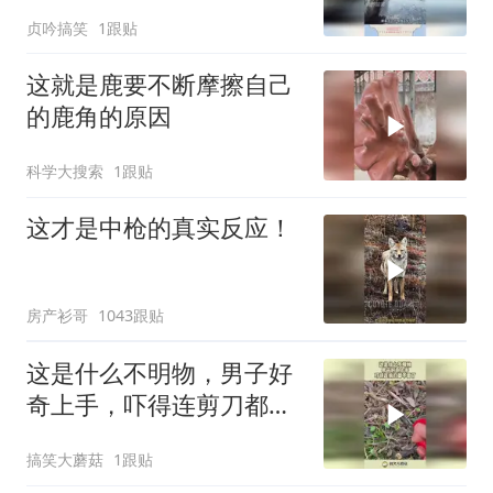
敢看
贞吟搞笑
1跟贴
这就是鹿要不断摩擦自己
的鹿角的原因
科学大搜索
1跟贴
这才是中枪的真实反应！
房产衫哥
1043跟贴
这是什么不明物，男子好
奇上手，吓得连剪刀都不
要了！
搞笑大蘑菇
1跟贴