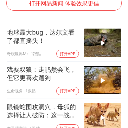
公司“上四休三”但要降薪1000元
打开网易新闻 体验效果更佳
47岁妈妈突然产女 26岁女儿：很震惊
97岁英国奶奶飞上天再破吉尼斯纪录
地球最大bug，达尔文看
OpenAI为免费用户升级GPT-5.6 Luna
了都直摇头！
男子杀人后逃进深山21年活得像野人
奇观世界Mr
1跟贴
打开APP
“中国蔬菜之乡”最高温达41.8℃
如何把百年大党建设得更加坚强有力？
戏耍双狼：走鹃然会飞，
但它更喜欢遛狗
生命视角
1跟贴
打开APP
眼镜蛇围攻洞穴，母狐的
选择让人破防：这一战，
没有退路