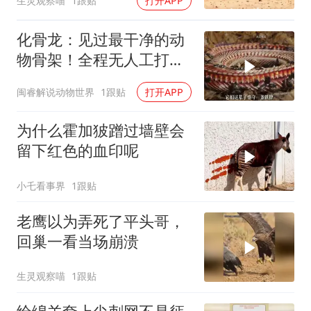
生灵观察喵
1跟贴
打开APP
化骨龙：见过最干净的动
物骨架！全程无人工打
磨，太绝了！
闽睿解说动物世界
1跟贴
打开APP
为什么霍加狓蹭过墙壁会
留下红色的血印呢
小乇看事界
1跟贴
老鹰以为弄死了平头哥，
回巢一看当场崩溃
生灵观察喵
1跟贴