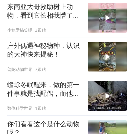
东南亚大哥救助树上动
物，看到它长相我懵了，
这是什么品种！
小妹爱搞笑呢
3跟贴
户外偶遇神秘物种，认识
的大神快来揭秘！
普陀动物世界
7跟贴
蟾蜍冬眠醒来，做的第一
件事就是找配偶，而他们
后代会被水蛭捕食
数位科学世界
1跟贴
你们看看这个是什么动物
呢？