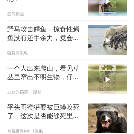
鉴闻聚焦
野马攻击鳄鱼，掠食性鳄
鱼没有还手余力，竟会发
生这种事！
磁悬浮呆毛
一个人出来爬山，看见草
丛里窜出不明生物，仔细
一看吓傻了
豆豆的搞笑
1跟贴
平头哥蜜獾要被巨蟒咬死
了，这次是否能够死里逃
生
奇观世界Mr
1跟贴