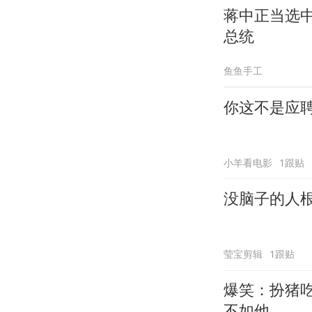
蒋中正当选
总统
鱼鱼手工
你这不是应
小羊看电影
1跟贴
没脑子的人
莹宝剪辑
1跟贴
爆笑：扮猪
不如他