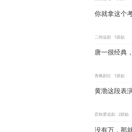
你就拿这个
二狗追剧
1跟贴
唐一很经典
青枫剧社
1跟贴
黄渤这段表
弈秋爱追剧
2跟贴
没有万，那