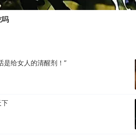
“不建议大家买深色蛋糕”
男子结婚8年3个女儿均非亲生
吃吗
男子杀人后逃进深山21年活得像野人
985博士后被曝在妻子孕期出轨后续
公司“上四休三”但要降薪1000元
47岁妈妈突然产女 26岁女儿：很震惊
话是给女人的清醒剂！”
如何把百年大党建设得更加坚强有力？
天下