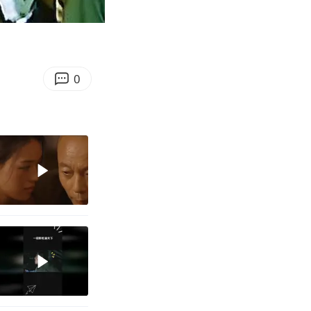
05:48
Enter
fullscreen
0