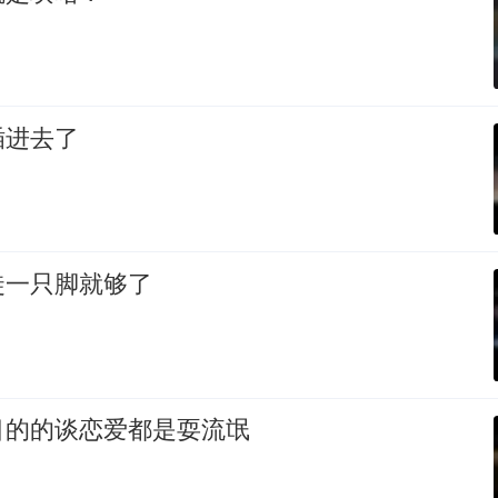
插进去了
徒一只脚就够了
目的的谈恋爱都是耍流氓