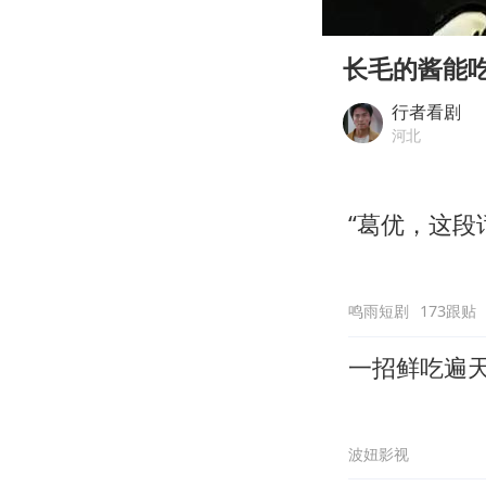
00:00
Play
长毛的酱能
行者看剧
河北
“葛优，这段
鸣雨短剧
173跟贴
一招鲜吃遍
波妞影视