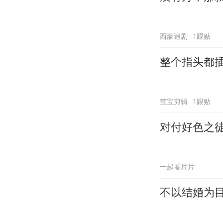
西蒙追剧
1跟贴
整个指头都
莹宝剪辑
1跟贴
对付好色之
一起看片片
不以结婚为