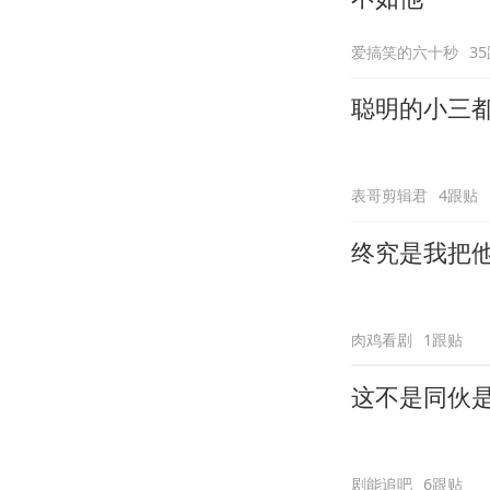
爱搞笑的六十秒
3
聪明的小三
表哥剪辑君
4跟贴
终究是我把
肉鸡看剧
1跟贴
这不是同伙
剧能追吧
6跟贴