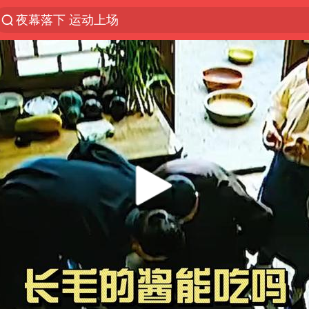
夜幕落下 运动上场
美国将对多晶硅衍生品加征15%关税
泰交通部副部长回应中国人遭歧视手势
改名后的“青海拉面”店
勒沃库森U17主帅盛赞赵松源
台军“汉光秀”开场闹剧多
段绚竞因公牺牲 年仅44岁
1岁宝宝碰坏纸巾盒 宝妈被索赔924元
女子开一天一夜空调后二氧化碳中毒
97岁英国奶奶飞上天再破吉尼斯纪录
“空调24小时开着更省电”不实