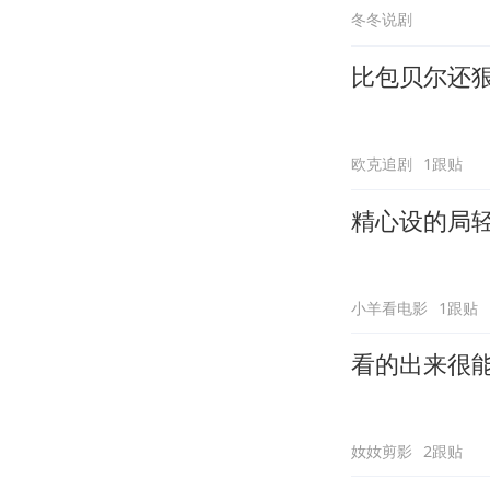
冬冬说剧
比包贝尔还
欧克追剧
1跟贴
精心设的局
小羊看电影
1跟贴
看的出来很
奻奻剪影
2跟贴