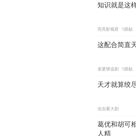
知识就是这
亮亮影视君
1跟贴
这配合简直
老婆饼追剧
1跟贴
天才就算绞
虫虫看大剧
葛优和胡可
人精