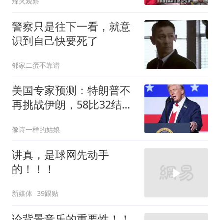
烽火观察
警察只是往下一看，就意
识到自己快要死了
邻家二蛋不靠谱
美国专家预测：特朗普不
再挑战伊朗，58比32结果
已定
像诗一样的姑娘
讲真，是球网先动手
的！！！
新媒体
39跟贴
论背景音乐的重要性！！