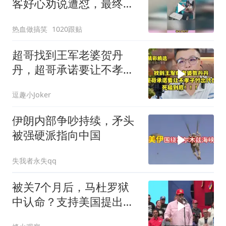
客好心劝说遭怼，最终爆
发肢体冲突
热血做搞笑
1020跟贴
超哥找到王军老婆贺丹
丹，超哥承诺要让不孝子
付出代价，死磕到底
逗趣小Joker
伊朗内部争吵持续，矛头
被强硬派指向中国
失我者永失qq
被关7个月后，马杜罗狱
中认命？支持美国提出的
主张，委风向已变