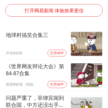
FIFA官方支持因凡蒂诺
41岁女子为鼓励女儿考上985研究生
打开网易新闻 体验效果更佳
乘客脱鞋散发异味 司机提醒反被怼
日本籍女网红在韩直播时自杀身亡
地球村搞笑合集三
恩比德变瘦引热议
总书记关心百姓身边这些民生大事
浮光惊掠影
打开APP
《世界网友辩论大会》第
84-87合集
霞霞聊影视
1跟贴
打开APP
问题严重了，菲律宾闹到
联合国，中方还没出手，