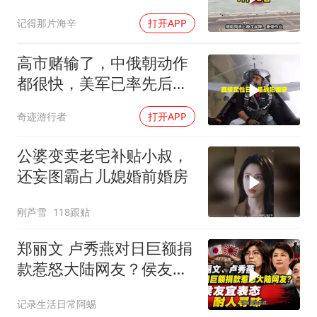
东盟两国先出手了
记得那片海辛
打开APP
高市赌输了，中俄朝动作
都很快，美军已率先后撤.
局势变成3对1
奇迹游行者
打开APP
公婆变卖老宅补贴小叔，
还妄图霸占儿媳婚前婚房
刚芦雪
118跟贴
郑丽文 卢秀燕对日巨额捐
款惹怒大陆网友？侯友宜
表态耐人寻味
记录生活日常阿蜴