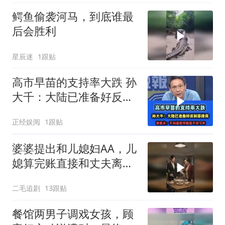
鳄鱼偷袭河马，到底谁最
后会胜利
星辰迷
1跟贴
高市早苗的支持率大跌 孙
大千：大陆已准备好反制
菲律宾！
正经娱阅
1跟贴
婆婆提出和儿媳妇AA，儿
媳算完账直接和丈夫离
婚！
二毛追剧
13跟贴
餐馆两男子调戏女孩，顾