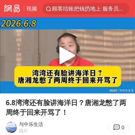
视频
顾客结账把钱扔地上 服务员霸气扔回
38岁山东财大教授刘海明逝世
被泰航拒载中国乘客：免费改签没兑现
陕西柞水遭遇暴雨五千余户群众转移
银行午休1.5小时 留个窗口行不行
台风白海豚或在华东沿海登陆
弹药库存告急 美军补货难
00:00
09:39
沙特否认与胡塞武装举行会谈
Play
Ent
full
如何把百年大党建设得更加坚强有力
6.8湾湾还有脸讲海洋日？唐湘龙憋了两
周终于回来开骂了！
香港殿堂级填词人黎彼得因病离世 终年76岁
李亚鹏向地铁吐血女孩捐99999元
与中乐生活
0
四川