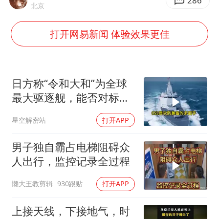
郑丽文：台湾从来没有“独立”过
286
北京
刘浩存百花奖开幕式红裙起舞
打开网易新闻 体验效果更佳
女子网购名牌包发现是自己丢的那只
女儿为争财产堵门阻挠父亲出殡
万岁山接盘烂尾恒大文旅城
日方称“令和大和”为全球
戚薇谈把脸交给AI
最大驱逐舰，能否对标
055？不能只看纸面参数
多个明星演唱会取消
星空解密站
打开APP
习近平心系体育强国建设
男子独自霸占电梯阻碍众
人出行，监控记录全过程
懒大王教剪辑
930跟贴
打开APP
上接天线，下接地气，时