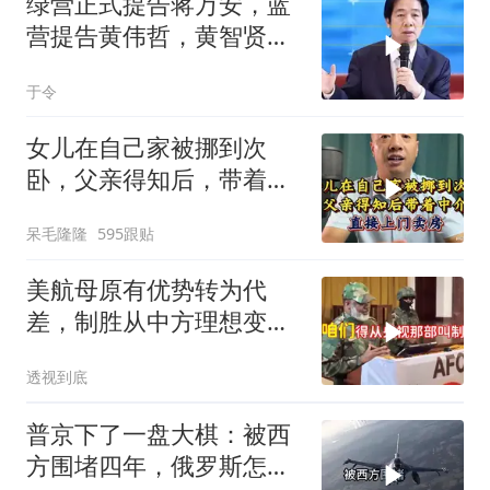
绿营正式提告蒋万安，蓝
营提告黄伟哲，黄智贤不
装了？
于令
女儿在自己家被挪到次
卧，父亲得知后，带着中
介直接上门卖房
呆毛隆隆
595跟贴
美航母原有优势转为代
差，制胜从中方理想变为
既定事实
透视到底
普京下了一盘大棋：被西
方围堵四年，俄罗斯怎么