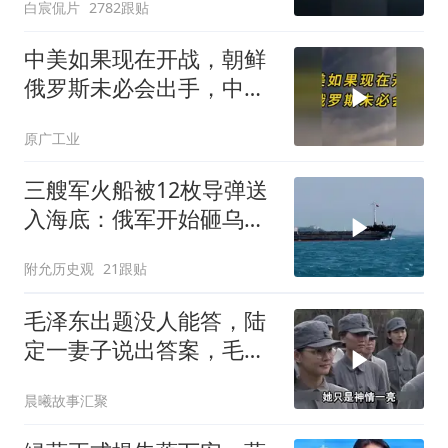
白宸侃片
2782跟贴
中美如果现在开战，朝鲜
俄罗斯未必会出手，中国
只能靠这四支力量
原广工业
三艘军火船被12枚导弹送
入海底：俄军开始砸乌克
兰的饭碗了
附允历史观
21跟贴
毛泽东出题没人能答，陆
定一妻子说出答案，毛主
席听后高兴异常
晨曦故事汇聚