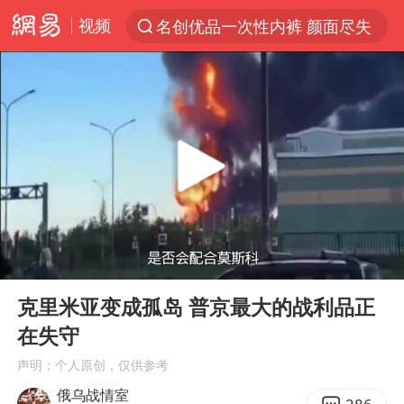
视频
名创优品一次性内裤 颜面尽失
解锁各地夏日限定体验
视频丨中国东方电气集团原党组副书记、董事宋致远被查
四川宜宾市珙县发生3.4级地震
台风白海豚闭眼浙江上海处于危险半圆
白海豚将正面袭击贯穿浙江
香港宏福苑火灾或由烟头引起
00:00
20:27
中国父女泰国骑摩托车坠崖1死1伤
Play
Ent
full
浙江台州《告全体市民书》
克里米亚变成孤岛 普京最大的战利品正
在失守
网约车司机充电时猝死保险拒赔
声明：个人原创，仅供参考
周末打虎 宋致远被查
俄乌战情室