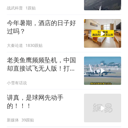
反倒打出了国运翻盘？
战武科普
1跟贴
今年暑期，酒店的日子好
过吗？
大秦论道
1830跟贴
老美鱼鹰频频坠机，中国
却直接试飞无人版！打着
民用旗号暗藏军备底牌
小雪有话说
讲真，是球网先动手
的！！！
新媒体
39跟贴