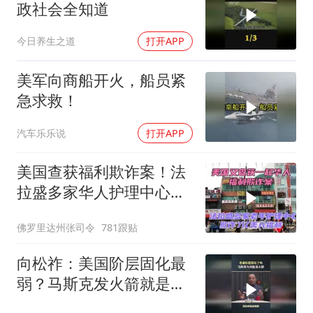
政社会全知道
今日养生之道
打开APP
美军向商船开火，船员紧
急求救！
汽车乐乐说
打开APP
美国查获福利欺诈案！法
拉盛多家华人护理中心欺
诈7亿美元福利！
佛罗里达州张司令
781跟贴
向松祚：美国阶层固化最
弱？马斯克发火箭就是答
案！