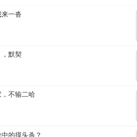
我来一沓
，，默契
家，不输二哈
说中的摸头杀？