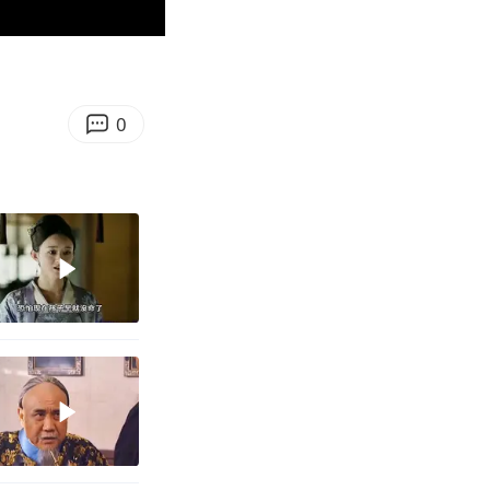
01:16
Enter
fullscreen
0