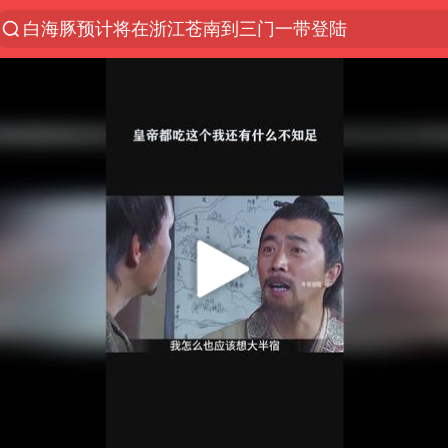
白海豚预计将在浙江苍南到三门一带登陆
今日15时起福州地铁高架区段停运
国足U17与阿森纳决赛取消 并列冠军
王艺迪2-4不敌张本美和止步4强
上海有出现龙卷潜势
白海豚5次眼壁置换
王艺迪无缘横滨赛决赛
2025年小学教师减少13.19万
《披荆斩棘》阵容官宣
白海豚或提早3小时登陆
上海大部迎大暴雨