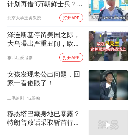
计划再借3万朝鲜士兵？
泽连斯基处境不妙
北京大学王勇教授
打开APP
泽连斯基停留美国之际，
大乌曝出严重丑闻，欧洲
或彻夜难眠
雅儿姐爱追剧
打开APP
女孩发现老公出问题，回
家一看傻眼了！
二毛追剧
12跟贴
穆杰塔巴藏身地已暴露？
特朗普放话采取斩首行
动，美军机又被击落