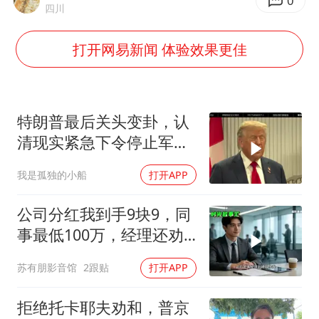
陕西省委书记赶赴柞水县杏坪镇
0
四川
女孩摆摊卖菌子时收到北大通知书
打开网易新闻 体验效果更佳
曝美拒绝乌增购“爱国者”导弹请求
公司“上四休三”但要降薪1000元
改名后的“青海拉面”店
特朗普最后关头变卦，认
女孩南太行山失联超11天 直击搜寻
清现实紧急下令停止军事
行动
中国女篮热身赛7日将战尼日利亚
我是孤独的小船
打开APP
东方之约 相约未来
公司分红我到手9块9，同
事最低100万，经理还劝
我续签，我笑了：不签了
苏有朋影音馆
2跟贴
打开APP
拒绝托卡耶夫劝和，普京