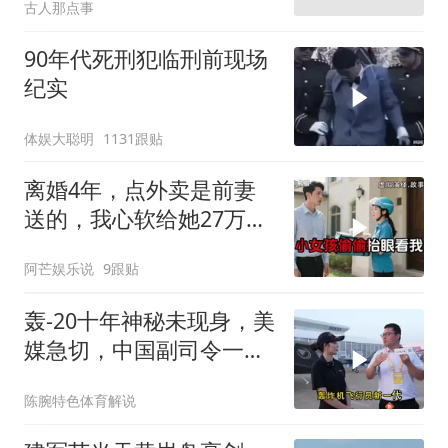
古人那点事
90年代死刑犯临刑前现场
纪实
体娱大聪明
1131跟贴
离婚4年，点外卖是前妻
送的，我心软给她27万，
次日她带龙凤胎上门
阿芒娱乐说
9跟贴
轰-20十年神秘未现身，美
媒急切，中国副司令一句
话平息质疑
陈腕特色体育解说