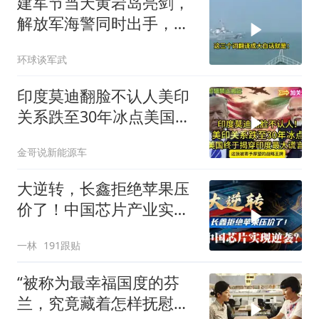
建军节当天黄岩岛亮剑，
解放军海警同时出手，菲
律宾的挑衅该收场了
环球谈军武
印度莫迪翻脸不认人美印
关系跌至30年冰点美国终
于揭穿印度zdsr
金哥说新能源车
大逆转，长鑫拒绝苹果压
价了！中国芯片产业实现
怎样的逆袭？
一林
191跟贴
“被称为最幸福国度的芬
兰，究竟藏着怎样抚慰人