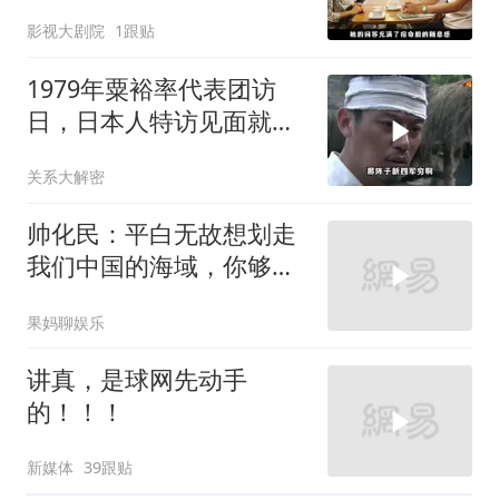
心的烟火气
影视大剧院
1跟贴
1979年粟裕率代表团访
日，日本人特访见面就喊
首长好
关系大解密
帅化民：平白无故想划走
我们中国的海域，你够格
吗？
果妈聊娱乐
讲真，是球网先动手
的！！！
新媒体
39跟贴