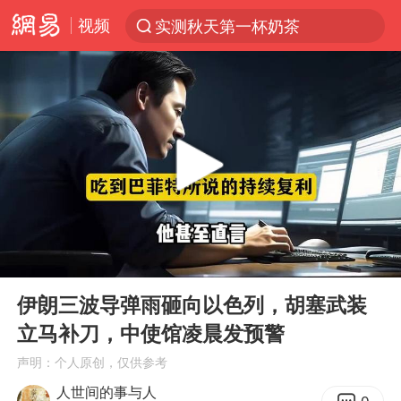
视频
实测秋天第一杯奶茶
上半年我国机械工业经济运行稳中有进
台风“白海豚”体型变大！环流面积接近13个浙江那么大
女子开一天一夜空调后二氧化碳中毒
汪峰阻止14岁女儿买大牌
我国货物贸易进出口超30万亿元
泰国校园枪击案死亡人数升至7人
00:00
08:16
泰国枪击案凶手先杀祖父母后行凶
Play
Ent
full
王力宏演唱会黄牛带观众藏匿被查获
伊朗三波导弹雨砸向以色列，胡塞武装
立马补刀，中使馆凌晨发预警
带薪错峰休假通知引争议 河南回应
声明：个人原创，仅供参考
四川宜宾市高县发生4.9级地震
人世间的事与人