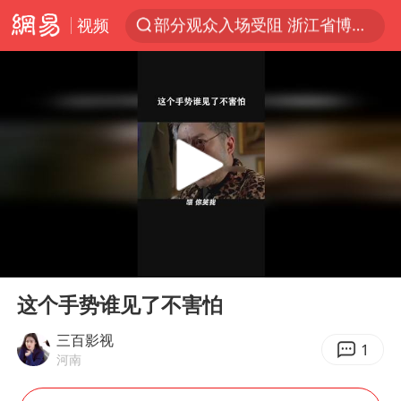
视频
以“新”破局 首发经济点亮城市消费活力
U17国足三战全胜
秋天的第一杯奶茶安排上了吗
美股三大指数集体收跌 西数跌超13%
法国下周开始禁止未经同意的电话营销
台风白海豚登陆地点更新
巡查组提问 工作人员偷用手机查答案
00:00
00:29
看守所辅警收受10万获刑1年
Play
Ent
full
国家气候中心：8月将有4轮高温过程，部分地区可达40℃～45℃
这个手势谁见了不害怕
宇树科技 打新
三百影视
1
河南
台风白海豚进入48小时警戒线