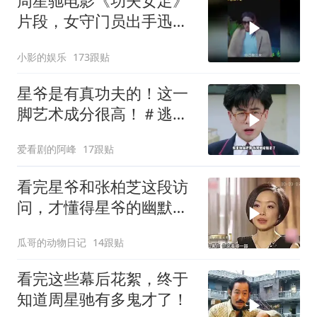
周星驰电影《功夫女足》
片段，女守门员出手迅
猛，一次比一次搞笑
小影的娱乐
173跟贴
星爷是有真功夫的！这一
脚艺术成分很高！＃逃学
威龙
爱看剧的阿峰
17跟贴
看完星爷和张柏芝这段访
问，才懂得星爷的幽默真
是无处不在
瓜哥的动物日记
14跟贴
看完这些幕后花絮，终于
知道周星驰有多鬼才了！