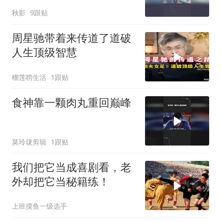
秋影
9跟贴
周星驰带着来传道了道破
人生顶级智慧
榴莲唠生活
1跟贴
食神靠一颗肉丸重回巅峰
莫玲珑剪辑
1跟贴
我们把它当成喜剧看，老
外却把它当秘籍练！
上班摸鱼一级选手