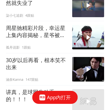
然就失业了
柒小七追剧
4跟贴
周星驰精彩片段，幸运星
上集内容揭秘，星爷被黑
老大扔进大海
孤舟说影
1跟贴
30岁以后再看，根本笑不
出来
涵奈Kanna
147跟贴
讲真，是球网先动手
App内打开
的！！！