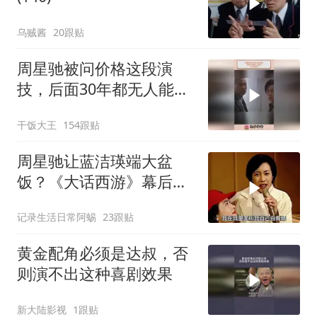
乌贼酱
20跟贴
周星驰被问价格这段演
技，后面30年都无人能
及，天才型演员
干饭大王
154跟贴
周星驰让蓝洁瑛端大盆
饭？《大话西游》幕后故
事揭秘
记录生活日常阿蜴
23跟贴
黄金配角必须是达叔，否
则演不出这种喜剧效果
新大陆影视
1跟贴