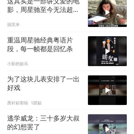
这其实是一部讲父爱的电
影，周星驰至今无法超越
的喜剧经典
搞笑米
重温周星驰经典粤语片
段，每一帧都是回忆杀
小影的娱乐
为了这块儿表安排了一出
好戏
黑衬衫剪辑
1跟贴
逃学威龙：三十多岁大叔
的幻想罢了