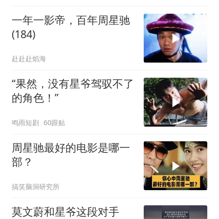
一年一影帝，百年周星驰
(184)
赴赴赴焰海
“果然，没有星爷驾驭不了
的角色！”
鸣雨短剧
60跟贴
周星驰最好的电影是哪一
部？
搞笑脑洞研究所
莫文蔚和星爷这段对手