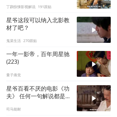
丁鸊惊悚影视解说
191跟贴
星爷这段可以纳入北影教
材了吧？
鬼菜生活
270跟贴
一年一影帝，百年周星驰
(223)
量子痛觉
星爷百看不厌的电影《功
夫》 任何一句解说都是对
电影的亵渎
司马能耐