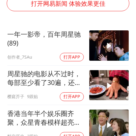
贵州轮胎子公司获美国退税8136万
打开网易新闻 体验效果更佳
郑国霖回应去景区上班被保安拦下
曝韩足协曾为外籍裁判安排性招待
一年一影帝，百年周星驰
深圳地面沉降致车辆损坏系谣言
(89)
OpenAI免费版将升级为GPT-5.6 Luna
创作者_7SAu
打开APP
中方回应是否在太平洋海底开采稀土
奋进开新局 实干挑大梁
周星驰的电影从不过时，
每部至少看了30遍，还是
很喜欢看
樱庭芥子
9跟贴
打开APP
香港当年半个娱乐圈齐
聚，众星青春模样超亮
眼，星爷现身瞬间惊艳