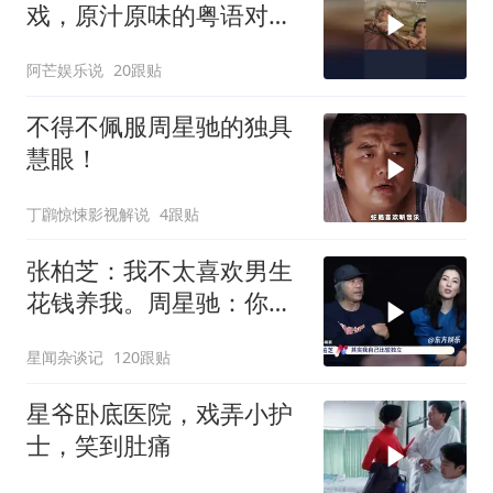
戏，原汁原味的粤语对
白，这才是无厘头喜剧的
阿芒娱乐说
20跟贴
魅力！
不得不佩服周星驰的独具
慧眼！
丁鸊惊悚影视解说
4跟贴
张柏芝：我不太喜欢男生
花钱养我。周星驰：你不
早说
星闻杂谈记
120跟贴
星爷卧底医院，戏弄小护
士，笑到肚痛