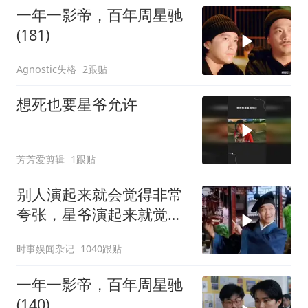
一年一影帝，百年周星驰
(181)
Agnostic失格
2跟贴
想死也要星爷允许
芳芳爱剪辑
1跟贴
别人演起来就会觉得非常
夸张，星爷演起来就觉得
特别自然
时事娱闻杂记
1040跟贴
一年一影帝，百年周星驰
(140)