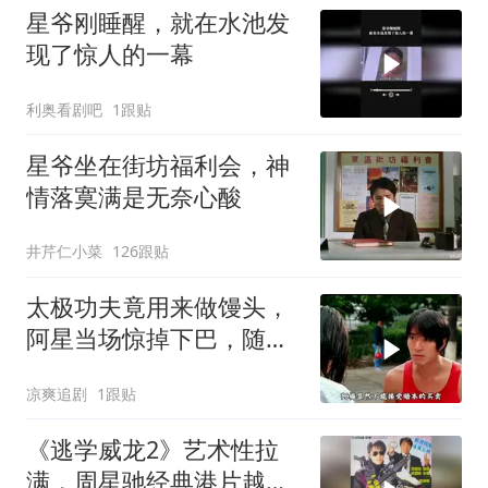
星爷刚睡醒，就在水池发
现了惊人的一幕
利奥看剧吧
1跟贴
星爷坐在街坊福利会，神
情落寞满是无奈心酸
井芹仁小菜
126跟贴
太极功夫竟用来做馒头，
阿星当场惊掉下巴，随后
高歌一曲
凉爽追剧
1跟贴
《逃学威龙2》艺术性拉
满，周星驰经典港片越品