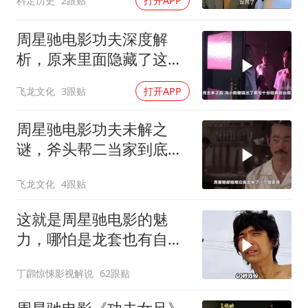
料定历史
2跟贴
打开APP
周星驰电影功夫深度解
析，原来里面隐藏了这么
多细节？
飞龙文化
3跟贴
打开APP
周星驰电影功夫未解之
谜，斧头帮二当家到底是
被谁干飞的？
飞龙文化
4跟贴
这就是周星驰电影的魅
力，哪怕是龙套也有自己
的高光时刻！
丁鸊惊悚影视解说
62跟贴