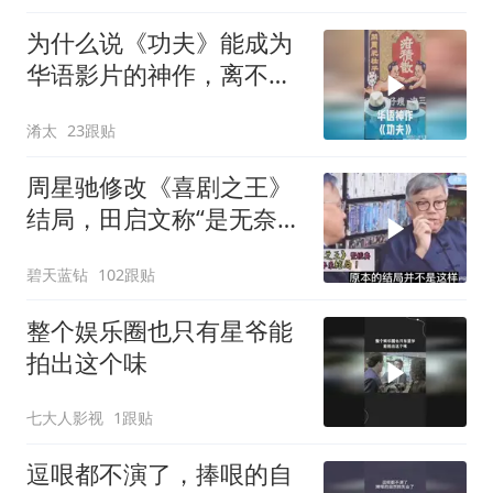
为什么说《功夫》能成为
华语影片的神作，离不开
周星驰的坚守？
淆太
23跟贴
周星驰修改《喜剧之王》
结局，田启文称“是无奈之
举”！
碧天蓝钻
102跟贴
整个娱乐圈也只有星爷能
拍出这个味
七大人影视
1跟贴
逗哏都不演了，捧哏的自