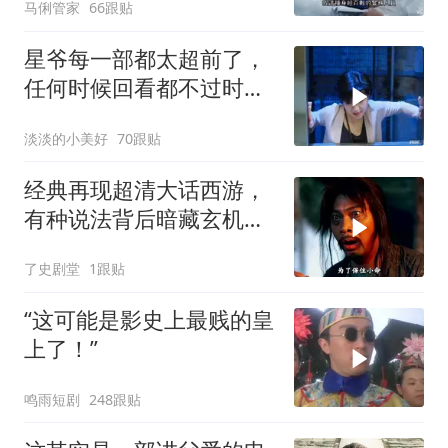
马俐管家
66跟贴
星爷每一部都太超前了，
任何时候回看都不过时，
后劲十足
淡淡的小美好
70跟贴
经典再现超清大话西游，
有种说法背后暗藏玄机，
月光宝盒故事深度解读
了史剧堂
1跟贴
“这可能是影史上最贱的皇
上了！”
鸣雨短剧
248跟贴