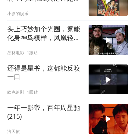
越有味
小影的娱乐
头上巧妙加个光圈，竟能
化身神鸟模样，凤凰轻松
打造而成
墨林电影
1跟贴
还得是星爷，这都能反咬
一口
欧克追剧
1跟贴
一年一影帝，百年周星驰
(215)
洛天依