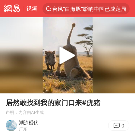
视频
台风“白海豚”影响中国已成定局
聚“绿”成势，结构转型活力足
印度暴发金迪普拉病毒
41岁女子为鼓励女儿考上985研究生
郑国霖回应去景区上班被保安拦下
24小时不关空调 电费反而更低？
陕西柞水突发泥石流致1死2失联
00:00
00:10
“梅姨”已是老年人 死刑或适用受限
Play
Ent
full
“事业单位招聘不是人情买卖”
居然敢找到我的家门口来#疣猪
杭州一小区17楼玻璃幕墙爆裂
声明：内容由AI生成
潮汐蜇伏
南大数院院长疑辞职信里写不想干了
0
广东