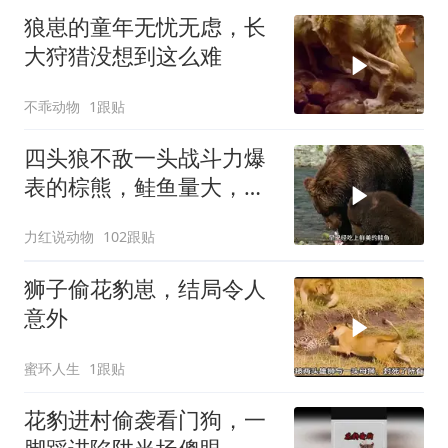
狼崽的童年无忧无虑，长
大狩猎没想到这么难
不乖动物
1跟贴
四头狼不敌一头战斗力爆
表的棕熊，鲑鱼量大，可
填饱棕熊巨大的胃
力红说动物
102跟贴
狮子偷花豹崽，结局令人
意外
蜜环人生
1跟贴
花豹进村偷袭看门狗，一