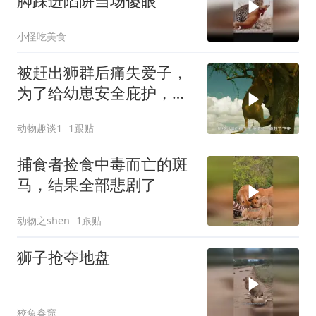
脚踩进陷阱当场傻眼
小怪吃美食
被赶出狮群后痛失爱子，
为了给幼崽安全庇护，狮
子妈妈卑微求和却遭驱
动物趣谈1
1跟贴
赶，看母狮卡丽如何用狩
猎夺回体面
捕食者捡食中毒而亡的斑
马，结果全部悲剧了
动物之shen
1跟贴
狮子抢夺地盘
狡兔叁窟