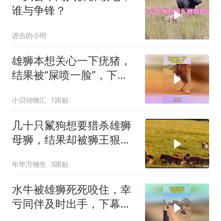
谁与争锋？
进击的小明
雄狮本想关心一下疣猪，
结果被“屎喷一脸”，下幕
雄狮傻眼了
小贝动物汇
1跟贴
几十只鬣狗想要猎杀雄狮
母狮，结果却被狮王狠狠
的教训了一顿
年华万物生
3跟贴
水牛被雄狮死死咬住，幸
亏同伴及时出手，下幕雄
狮跑也晚了