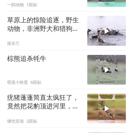
一鹞动物
1跟贴
草原上的惊险追逐，野生
动物，非洲野犬和猎狗大
战！
接谷兰
棕熊追杀牦牛
萌宠小铁蛋
6跟贴
疣猪蓬蓬简直太疯狂了，
竟然把花豹顶进河里，下
幕根本不敢相信
懂忧笑场
2跟贴