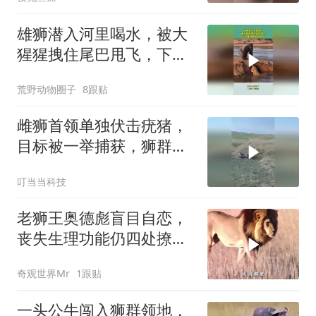
雄狮潜入河里喝水，被大
猩猩拽住尾巴甩飞，下秒
雄狮想逃也晚了
荒野动物圈子
8跟贴
雌狮首领单独伏击疣猪，
目标被一举捕获，狮群里
所有成员纷纷登场
叮当当科技
老狮王奥德彪盲目自恋，
丧失生理功能仍四处撩拨
母狮，曾经追捧它的雌狮
奇观世界Mr
1跟贴
如今见了全都远远躲避
一头公牛闯入狮群领地，