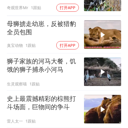
回一条命
奇观世界Mr
1跟贴
打开APP
母狮掳走幼崽，反被猎豹
全员包围
臭宝动物
1跟贴
打开APP
狮子家族的河马大餐，饥
饿的狮子捕杀小河马
生灵观察喵
1跟贴
史上最震撼精彩的棕熊打
斗场面，巨物间的争斗
雷人太一
1跟贴