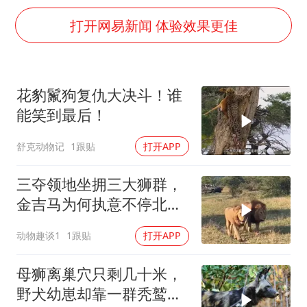
美国退回1000亿美元关税
打开网易新闻 体验效果更佳
李亚鹏向地铁吐血女孩捐99999元
杨某某拒服兵役 不得录用为公务员
新华社权威快报|我国编制完成新版全月地质图
花豹鬣狗复仇大决斗！谁
知识产权强国建设驶入“快车道”
能笑到最后！
要给全体职工“应休尽休”的底气
舒克动物记
1跟贴
打开APP
曝张一鸣下死命令：不依赖AI蒸馏技术
三夺领地坐拥三大狮群，
中国经济展现强大韧性和活力
金吉马为何执意不停北
伐？
动物趣谈1
1跟贴
打开APP
母狮离巢穴只剩几十米，
野犬幼崽却靠一群秃鹫捡