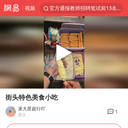
视频
官方通报教师招聘笔试前13名被淘汰
河南撤回“领导带薪错峰休假”通知
泰国枪击案凶手先杀祖父母后行凶
A股三大股指收涨
台风“白海豚”体型变大！环流面积接近13个浙江那么大
宇树科技中一签需缴款7.54万元
泰国校园枪击案死亡人数升至7人
00:00
00:14
四川宜宾市高县发生4.9级地震
Play
Ent
full
“立秋的第一杯奶茶”又爆单了
街头特色美食小吃
国防部：中国军队坚决反制任何闹海挑衅图谋
派大星超行吖
1
重庆
台湾海峡南口北上船舶实施交通管制