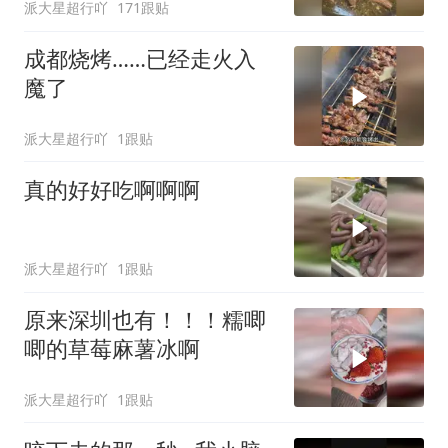
派大星超行吖
171跟贴
成都烧烤……已经走火入
魔了
派大星超行吖
1跟贴
真的好好吃啊啊啊
派大星超行吖
1跟贴
原来深圳也有！！！糯唧
唧的草莓麻薯冰啊
派大星超行吖
1跟贴