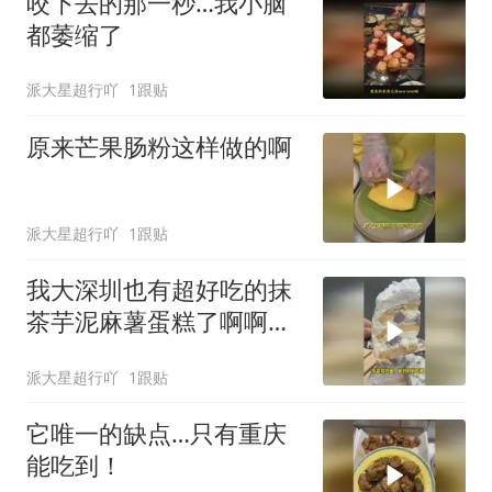
咬下去的那一秒…我小脑
都萎缩了
派大星超行吖
1跟贴
原来芒果肠粉这样做的啊
派大星超行吖
1跟贴
我大深圳也有超好吃的抹
茶芋泥麻薯蛋糕了啊啊
啊！
派大星超行吖
1跟贴
它唯一的缺点…只有重庆
能吃到！