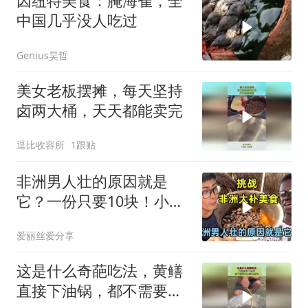
因纽特美食：腌海雀，全
中国几乎没人吃过
Genius昊哲
美女老板摆摊，每天坚持
卤两大桶，天天都能卖完
逗比收容所
1跟贴
非洲男人壮的原因就是
它？一份只要10块！小伙
挑战吃非洲大补美食
爱丽丝爱分享
这是什么奇葩吃法，黄鳝
直接下油锅，都不需要先