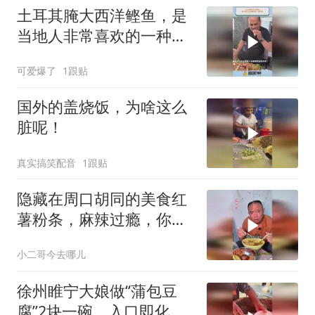
土耳其腌大西洋鲣鱼，是
当地人非常喜欢的一种美
食
可爱爆了
1跟贴
国外的盖烧饭，为啥这么
脏呢！
真实搞笑配音
1跟贴
隐藏在周口胡同的美食红
薯粉条，麻辣过瘾，你来
吃过没？
小二哥今去哪儿
徐州睢宁大娘做“蒲包豆
腐”2块一碗，入口即化，