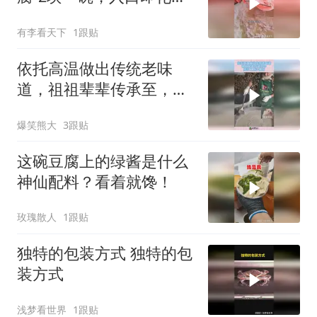
味道棒！
有李看天下
1跟贴
依托高温做出传统老味
道，祖祖辈辈传承至，今
纯手工原汁原味！
爆笑熊大
3跟贴
这碗豆腐上的绿酱是什么
神仙配料？看着就馋！
玫瑰散人
1跟贴
独特的包装方式 独特的包
装方式
浅梦看世界
1跟贴