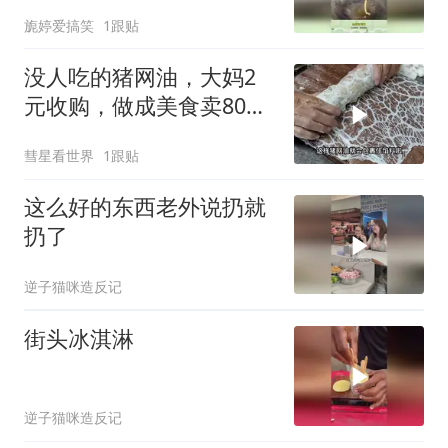
去除内脏吗？
旎婷爱搞笑
1跟贴
没人吃的猪网油，大妈2
元收购，做成美食卖80，
年赚50万买两套房
彗星看世界
1跟贴
这么好的东西老外说扔就
扔了
逆子猫咪造反记
街头冰淇淋
逆子猫咪造反记