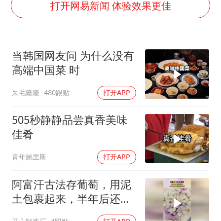
方程豹钛9新车申报
打开网易新闻 体验效果更佳
瑞众保险员工爆料公司违规行为
向鹏0-3不敌张本智和
当韩国网友问 为什么没有
命案逃犯躲进深山21年活得像野人
高端中国菜 时
Meta重新支棱起来了吗
呆毛隆隆
480跟贴
打开APP
东方之约 相约未来
505秒静静品尝真香美味
佳肴
青年鲍里斯
打开APP
阿富汗古法存葡萄，用泥
土包裹起来，半年后还是
很新鲜的！