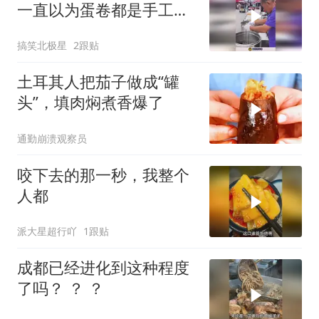
一直以为蛋卷都是手工卷
的，这波操作都看傻了！
搞笑北极星
2跟贴
土耳其人把茄子做成“罐
头”，填肉焖煮香爆了
通勤崩溃观察员
咬下去的那一秒，我整个
人都
派大星超行吖
1跟贴
成都已经进化到这种程度
了吗？ ？ ？