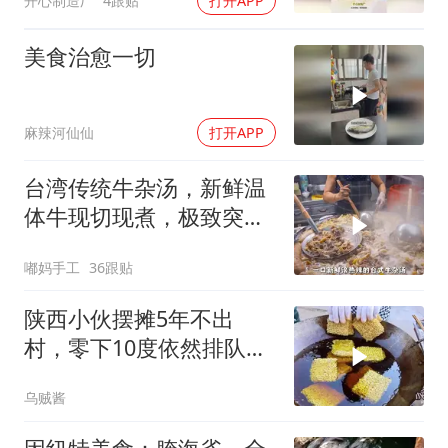
开心制造厂
4跟贴
打开APP
美食治愈一切
麻辣河仙仙
打开APP
台湾传统牛杂汤，新鲜温
体牛现切现煮，极致突出
牛肉的本鲜
嘟妈手工
36跟贴
陕西小伙摆摊5年不出
村，零下10度依然排队，
大妈说：就爱这口
乌贼酱