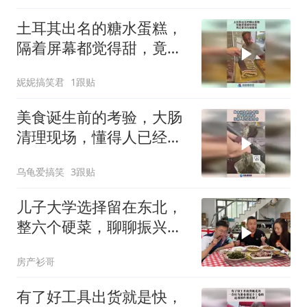
土耳其出名的糖水蛋糕，
隔着屏幕都觉得甜，竟还
要泡在蜂蜜里！
妮妮搞笑君
1跟贴
美食诞生前的考验，大肠
清理现场，懂得人已经流
口水！
乌龟爱搞笑
3跟贴
儿子大学选择留在东北，
整六个硬菜，聊聊振兴东
北
房产衫哥
有了好工具出货就是快，