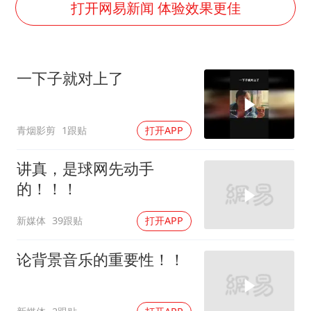
泰国一女公务员妆容引争议 本人回应
打开网易新闻 体验效果更佳
关之琳否认与27岁模特的恋情
多地要求领导干部带头休假
一下子就对上了
对话重庆地铁吐血女孩
中方回应日本广岛核爆81周年
青烟影剪
1跟贴
打开APP
中国五箭齐发反制美国
中国经济展现强大韧性和活力
讲真，是球网先动手
的！！！
新媒体
39跟贴
打开APP
论背景音乐的重要性！！