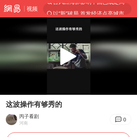
视频
以“新”破局 首发经济点亮城市消费活力
宇树科技发行价格150.80元/股
我国编制完成新版全月地质图
台风白海豚即将进入48小时警戒线
郑国霖回应去景区上班被保安拦下
中央气象台发布台风黄色预警
80后女柜员逆袭成4200亿银行副行长
00:00
00:13
感觉全东北都在等7号
Play
Ent
full
扎哈罗娃批广岛市长不提美国原子弹
这波操作有够秀的
女子利用漏洞0元薅走3000多件家电
丙子看剧
0
河南
金饰克价大幅跳涨