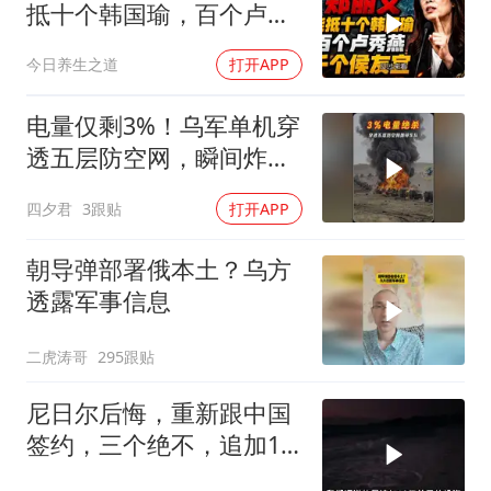
抵十个韩国瑜，百个卢秀
燕，千个侯友宜
今日养生之道
打开APP
电量仅剩3%！乌军单机穿
透五层防空网，瞬间炸飞
俄军车队
四夕君
3跟贴
打开APP
朝导弹部署俄本土？乌方
透露军事信息
二虎涛哥
295跟贴
尼日尔后悔，重新跟中国
签约，三个绝不，追加10
亿！