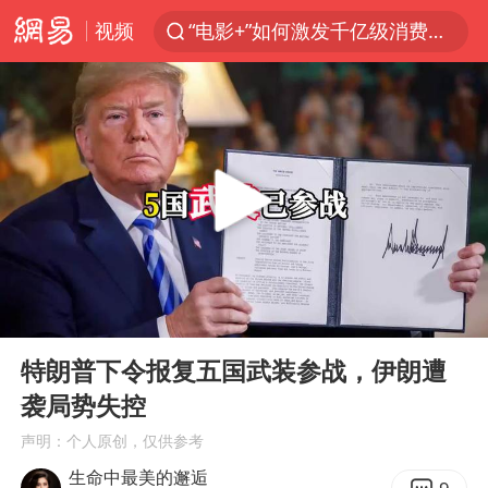
视频
“电影+”如何激发千亿级消费新活力？
福建泉州市委书记张毅恭被查
我国货物贸易进出口超30万亿元
曝韩国足协为外籍裁判员安排色情招待
向鹏0-3不敌张本智和
佛山通报笔试前13被淘汰后5名进体检
“新疆阿勒泰八月能滑雪”不实
00:00
06:09
广东雷州通报特教老师招聘违规事件
Play
Ent
full
“立秋的第一杯奶茶”又爆单了
特朗普下令报复五国武装参战，伊朗遭
袭局势失控
陈幸同晋级WTT横滨冠军赛8强
声明：个人原创，仅供参考
泰国枪击案凶手先杀祖父母后行凶
生命中最美的邂逅