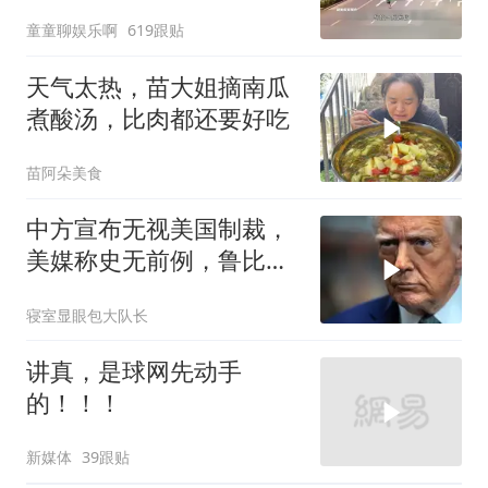
路为什么如此猖獗
童童聊娱乐啊
619跟贴
天气太热，苗大姐摘南瓜
煮酸汤，比肉都还要好吃
苗阿朵美食
中方宣布无视美国制裁，
美媒称史无前例，鲁比
奥：或追加二次制裁
寝室显眼包大队长
讲真，是球网先动手
的！！！
新媒体
39跟贴