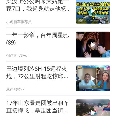
菜没上公公叫来大姑姐一
家7口，我起身就走他怒
喊：1万3账单谁付
小虎新车推荐员
一年一影帝，百年周星驰
(89)
创作者_7SAu
巴边境列装SH-15远程火
炮，72公里射程吃惊印度
媒体
悬崖那枝花
17年山东暴走团被出租车
直接撞飞，暴走团当街拦