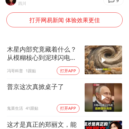
超颖电子拟投资20.86亿建设新项目
9
四川
山东一元代青花杯离奇失踪
打开网易新闻 体验效果更佳
国防部：中国军队坚决反制任何闹海挑衅图谋
宇树科技中一签需缴款7.54万元
两名乘客在飞机上因调节座椅起冲突
木星内部究竟藏着什么？
山东潍坊发布大风黄色预警
从模糊核心到泥球闪电，
重塑太阳系起源
夯实基础开新局
冯哥科普
1跟贴
打开APP
普京这次真掀桌子了
鬼菜生活
41跟贴
打开APP
这才是真正的郑丽文，能