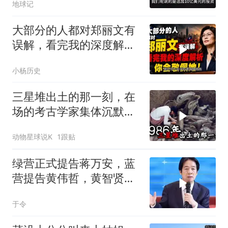
地球记
大部分的人都对郑丽文有
误解，看完我的深度解析
你会敬佩她！
小杨历史
三星堆出土的那一刻，在
场的考古学家集体沉默
了，颠覆所有人的认知
动物星球说K
1跟贴
绿营正式提告蒋万安，蓝
营提告黄伟哲，黄智贤不
装了？
于令