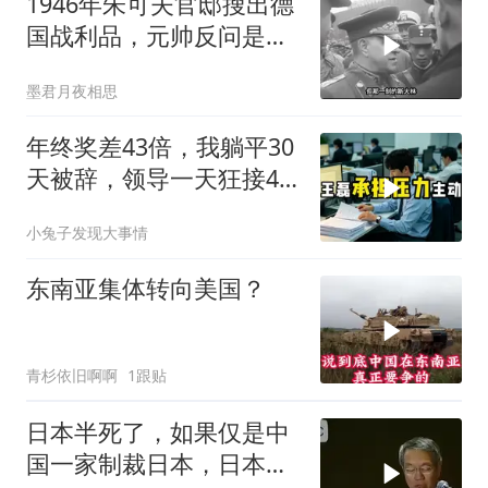
1946年朱可夫官邸搜出德
国战利品，元帅反问是否
需辞职
墨君月夜相思
年终奖差43倍，我躺平30
天被辞，领导一天狂接47
个退单电话
小兔子发现大事情
东南亚集体转向美国？
青杉依旧啊啊
1跟贴
日本半死了，如果仅是中
国一家制裁日本，日本可