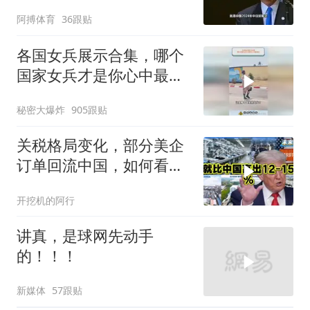
能还剩一口气
阿搏体育
36跟贴
各国女兵展示合集，哪个
国家女兵才是你心中最飒
的？
秘密大爆炸
905跟贴
关税格局变化，部分美企
订单回流中国，如何看待
特朗普关税政策得失。来
开挖机的阿行
听听
讲真，是球网先动手
的！！！
新媒体
57跟贴