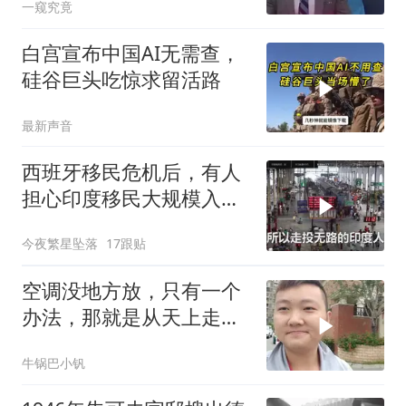
一窥究竟
白宫宣布中国AI无需查，
硅谷巨头吃惊求留活路
最新声音
西班牙移民危机后，有人
担心印度移民大规模入侵
中国，这可能吗？
今夜繁星坠落
17跟贴
空调没地方放，只有一个
办法，那就是从天上走，
老师傅一招拿下
牛锅巴小钒