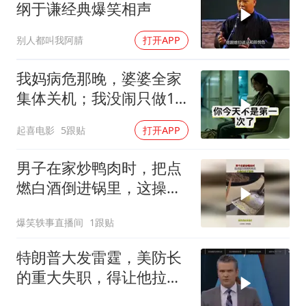
纲于谦经典爆笑相声
别人都叫我阿腈
打开APP
我妈病危那晚，婆婆全家
集体关机；我没闹只做1
事，6天后她打来电话：
起喜电影
5跟贴
打开APP
你是不是疯了？
男子在家炒鸭肉时，把点
燃白酒倒进锅里，这操作
真不敢学！
爆笑轶事直播间
1跟贴
特朗普大发雷霆，美防长
的重大失职，得让他拉下
脸去求内塔尼亚胡