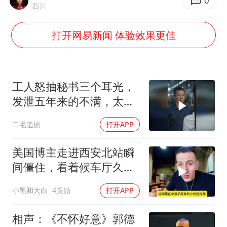
以军士兵把枪口对准中国记者
0
四川
上门女婿出轨女邻居多年被判重婚罪
打开网易新闻 体验效果更佳
韩军前线部队连曝丑闻
《龙餐馆》 冲奖
笔试第一被劝弃考涉事副校长被撤职
工人怒抽秘书三个耳光，
构建更高水平的全民健身公共服务体系
发泄五年来的不满，太解
气了！
奋力开创中国式现代化建设新局面
二毛追剧
打开APP
美国博主走进西安北站瞬
间僵住，看着候车厅久久
说不出话语
小黑和大白
4跟贴
打开APP
相声：《不怀好意》郭德