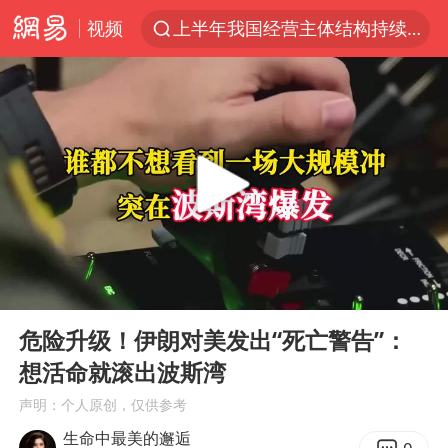
视频
上半年我国经营主体结构持续优化
白海豚将给京津冀带来大暴雨
刘嘉玲晒与周星驰合照
《披荆斩棘2026》阵容官宣
上海有出现龙卷潜势
国足U17与阿森纳决赛取消 并列冠军
香港高温刷新历史纪录
00:00
04:42
女子发现前夫婚内与第三者育子
Play
Ent
full
王艺迪无缘横滨赛决赛
危险升级！伊朗对美发出“死亡警告”：
想活命就滚出波斯湾
2025年小学教师减少13.19万
声明：个人原创，仅供参考
王艺迪2-4不敌张本美和止步4强
生命中最美的邂逅