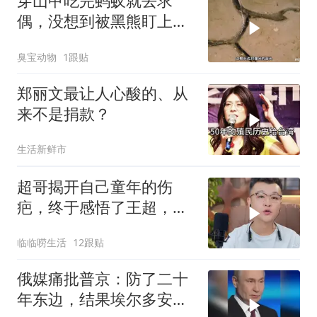
穿山甲吃完蚂蚁就去求
偶，没想到被黑熊盯上
了！
臭宝动物
1跟贴
郑丽文最让人心酸的、从
来不是捐款？
生活新鲜市
超哥揭开自己童年的伤
疤，终于感悟了王超，他
决定接妈妈回来养老
临临唠生活
12跟贴
俄媒痛批普京：防了二十
年东边，结果埃尔多安把