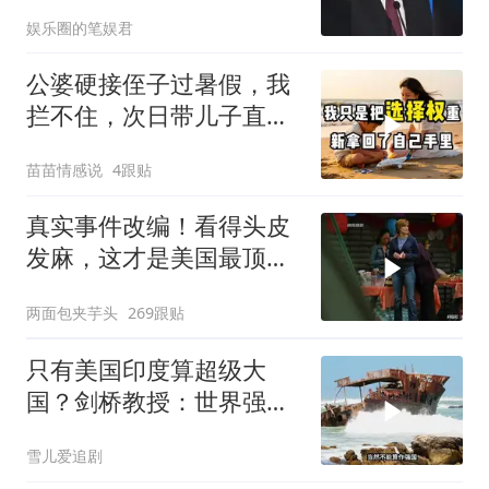
后院抄了
娱乐圈的笔娱君
公婆硬接侄子过暑假，我
拦不住，次日带儿子直飞
普吉岛，婆婆傻眼
苗苗情感说
4跟贴
真实事件改编！看得头皮
发麻，这才是美国最顶级
刑侦片，全程高能
两面包夹芋头
269跟贴
只有美国印度算超级大
国？剑桥教授：世界强国
只有4个，没有印度
雪儿爱追剧