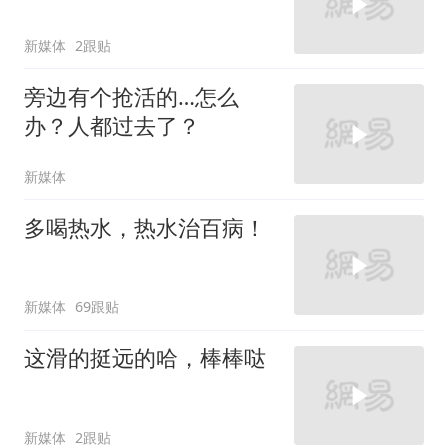
新媒体
2跟贴
旁边有个抢活的…怎么
办？人都过去了？
新媒体
多喝热水，热水治百病！
新媒体
69跟贴
这滑的挺远的哈，棒棒哒
新媒体
2跟贴