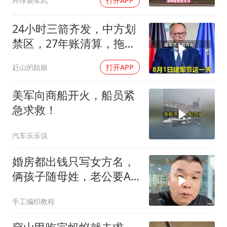
环球谈军武
打开APP
24小时三箭齐发，中方划
禁区，27年账清算，拖船
问题公开
赶山的姑娘
打开APP
美军向商船开火，船员紧
急求救！
汽车乐乐说
婚房都出钱只写女方名，
俩孩子随母姓，老公要AA
制？七公句句扎心
手工编织教程