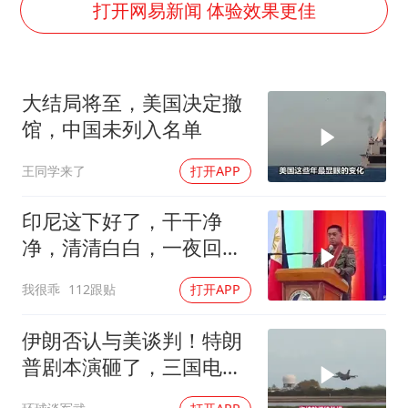
外交部发言人就广岛核爆81周年等答记者问
打开网易新闻 体验效果更佳
佛得角门将亮相智利俱乐部主场
首次证实！“胶球”存在
大结局将至，美国决定撤
民警发现救助的拾荒老人是逃犯
馆，中国未列入名单
中方回应是否在太平洋海底开采稀土
王同学来了
打开APP
27岁女子成组织卖淫集团主犯被通缉
法国将禁止“未经同意的电话营销”
印尼这下好了，干干净
奋进开新局 实干挑大梁
净，清清白白，一夜回到
了从前（3） (2)
我很乖
112跟贴
打开APP
伊朗否认与美谈判！特朗
普剧本演砸了，三国电话
打爆德黑兰表忠心