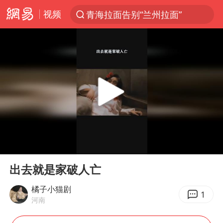
视频
青海拉面告别“兰州拉面”
以“新”破局 首发经济点亮城市消费活力
U17国足三战全胜
青海海西州茫崖市发生3.1级地震
我国编制完成新版全月地质图
台风白海豚登陆地点更新
巡查组提问 工作人员偷用手机查答案
00:00
01:50
看守所辅警收受10万获刑1年
Play
Ent
full
多地要求领导干部带头休假
出去就是家破人亡
台风白海豚进入48小时警戒线
橘子小猫剧
1
河南
宇树科技发行价格150.80元/股