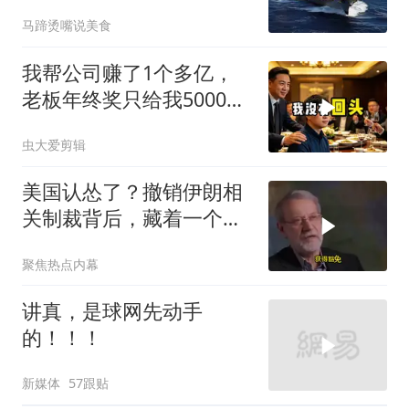
国
马蹄烫嘴说美食
我帮公司赚了1个多亿，
老板年终奖只给我5000
块，我辞职出国
虫大爱剪辑
美国认怂了？撤销伊朗相
关制裁背后，藏着一个说
不出口的尴尬
聚焦热点内幕
讲真，是球网先动手
的！！！
新媒体
57跟贴