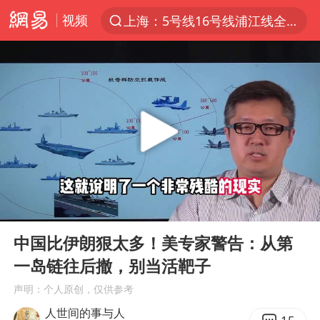
上海：5号线16号线浦江线全线停运
视频
上半年我国经营主体结构持续优化
上海有出现龙卷潜势
上海全域长途客运班次全部停运
今日15时起福州地铁高架区段停运
白海豚逼近浙闽沿海
1枚就能让航母瘫痪 轰-6J实力有多强
王艺迪2-4不敌张本美和止步4强
00:00
09:37
Play
Ent
国足U17与阿森纳决赛取消 并列冠军
full
中国比伊朗狠太多！美专家警告：从第
上门女婿出轨女邻居多年被判重婚罪
一岛链往后撤，别当活靶子
王传君 《披荆斩棘》
声明：个人原创，仅供参考
2025年小学教师减少13.19万
人世间的事与人