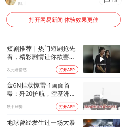
15
四川
王艺迪无缘横滨赛决赛
泰国：高度重视中国游客旅游体验
打开网易新闻 体验效果更佳
于东来直播和胖东来核心团队开会
上海大部迎大暴雨
短剧推荐｜热门短剧抢先
《龙餐馆》 冲奖
看，精彩剧情让你欲罢不
蒯曼挺进WTT横滨冠军赛女单四强
能！
次元君情感
打开APP
构建更高水平的全民健身公共服务体系
轰6N挂载惊雷-1画面首
曝：歼20护航，空基洲际
核打击拼图补齐
铁甲雄狮
打开APP
地球曾经发生过一场大暴