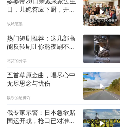
婆婆带28口亲戚来家过生
日，儿媳答应下厨，开饭
时全愣住了
战域笔墨
热门短剧推荐：这几部高
能反转剧让你熬夜刷不
停！
吃货的分享
五首草原金曲，唱尽心中
无尽思念与忧伤
娱乐的硬糖吖
俄专家示警：日本急欲赌
国运开战，枪口已对准中