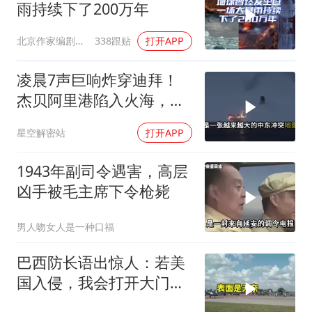
雨持续下了200万年
北京作家编剧肥猪满圈
338跟贴
打开APP
凌晨7声巨响炸穿迪拜！
杰贝阿里港陷入火海，美
军弹药库告急让中东盟友
星空解密站
打开APP
彻底心寒
1943年副司令遇害，高层
凶手被毛主席下令枪毙
男人吻女人是一种口福
巴西防长语出惊人：若美
国入侵，我会打开大门，
因为没钱修门