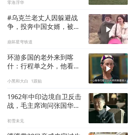
零洛浮华
#乌克兰老丈人因躲避战
争，投奔中国女婿，被眼
前城市繁荣震惊
崩坏星穹铁道
环游多国的老外来到喀
什：行程单之外，他看到
了变化太多太多
小黑和大白
1跟贴
1962年中印边境自卫反击
战，毛主席询问张国华能
否获胜
初雪未见