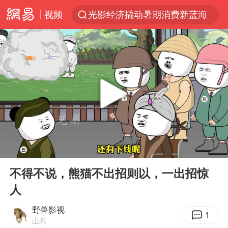
视频
光影经济撬动暑期消费新蓝海
马克·艾伦退出斯诺克中国公开赛
新疆优化调整景区内自驾服务费
上四休三，但降薪1000元，你接受吗？
夏日经济乘“热”而上 消费市场向“新”而行
情侣平潭拍日出坠崖1死1伤
白海豚将正面袭击贯穿浙江
00:00
04:22
央视新主播李秋莹孙亚鹏亮相
Play
Ent
full
酒店回应车内过夜被收150元
不得不说，熊猫不出招则以，一出招惊
人
黄金牛市回来了吗
酒店花洒现排泄物住客索赔遭拒
野兽影视
1
山东