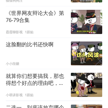
猫猫狗狗汪
《世界网友辩论大会》第
76-79合集
霞霞聊影视
1跟贴
这脸翻的比书还快啊
小小段砸
就算你们想要搞我，那也
得想个好点的理由吧，这
这...他不成立啊
小萌讲影视
1跟贴
二选一，到底该放弃哪个