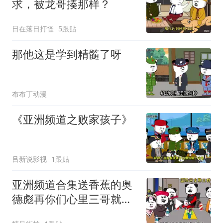
求，被龙哥揍那样？
日在落日打怪
5跟贴
那他这是学到精髓了呀
布布丁动漫
《亚洲频道之败家孩子》
吕新说影视
1跟贴
亚洲频道合集送香蕉的奥
德彪再你们心里三哥就是
这种人吗