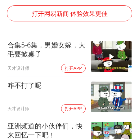
杭州全市有序停课
商场现钱学森巨幅海报 负责人回应
打开网易新闻 体验效果更佳
36岁男演员成景区NPC后人气爆棚
全民健身事业高质量发展
合集5-6集，男婚女嫁，大
台当局重金为“台独”织“皇帝新衣”
毛要掀桌子
几元成本的AI广告导致千万市值蒸发
天才设计师
打开APP
乐享全民健身 共筑健康中国
咋不打了呢
天才设计师
打开APP
亚洲频道的小伙伴们，快
来回忆一下吧！