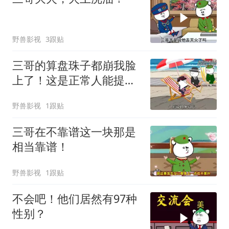
野兽影视
3跟贴
三哥的算盘珠子都崩我脸
上了！这是正常人能提出
来的要求？
野兽影视
1跟贴
三哥在不靠谱这一块那是
相当靠谱！
野兽影视
1跟贴
不会吧！他们居然有97种
性别？