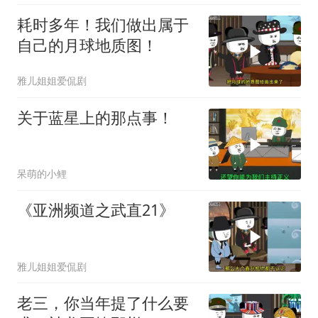
耗时多年！我们做出属于
自己的月球地质图！
雅儿姐姐爱侃剧
关于蓝星上的那点事！
呆萌的小鲤
《亚洲频道之武直21》
雅儿姐姐爱侃剧
老三，你当年提了什么要