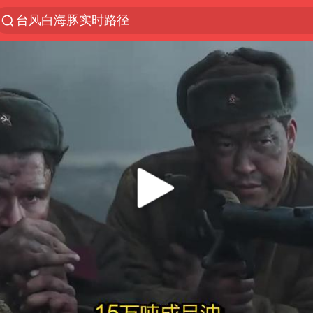
台风白海豚实时路径
“电影+”如何激发千亿级消费新活力？
秘鲁和墨西哥宣布恢复外交关系
沙特土耳其巴基斯坦签署共同防务协议
中医教你一招提升气血
全球首个长时储能一体化产业园量产
四川宜宾市高县4.9级地震致1人死亡
胜宏科技：股票交易异常波动
中巨芯：上半年归母净利润1405.77万元
美股存储板块集体大跌
U17国足点球大战淘汰河床晋级决赛