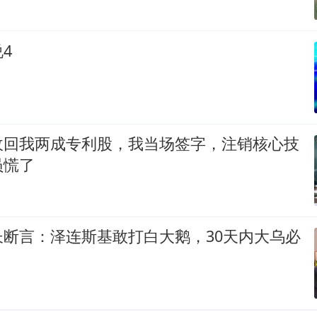
4
收回我两成专利股，我当场签字，注销核心技
员慌了
长断言：泽连斯基敢打白大鹅，30天内大乌必