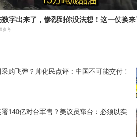
百花奖开幕式
38岁演员求职万岁山NPC成功
伤数字出来了，惨烈到你没法想！这一仗换来
老中医：立秋后养心是关键
供参考
国防部：中国军队坚决反制任何闹海挑衅图谋
我国外贸延续良好增长态势
东航：国内客票提前14天免费退改
国采购飞弹？帅化民点评：中国不可能交付！
欧阳娜娜窦靖童好搭
夯实基础开新局
署140亿对台军售？美议员窜台：必须以实