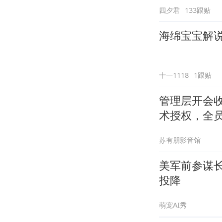
四夕君
133跟贴
海绵宝宝解说
十一1118
1跟贴
管理层开会
术授权，全
苏有朋影音馆
美军前参谋
投降
萌宠AI秀