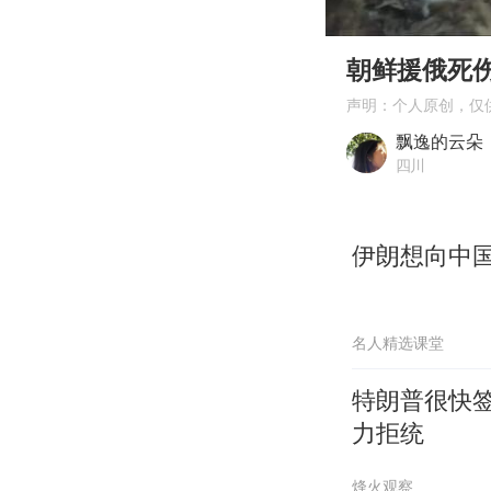
00:00
Play
朝鲜援俄死
声明：个人原创，仅
飘逸的云朵
四川
伊朗想向中
名人精选课堂
特朗普很快签
力拒统
烽火观察