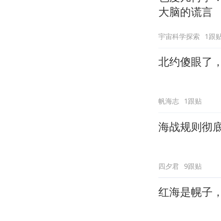
大脑的谎言
宇宙科学探索
1跟
北约傻眼了
帆海志
1跟贴
海战规则彻
四夕君
9跟贴
红海是幌子