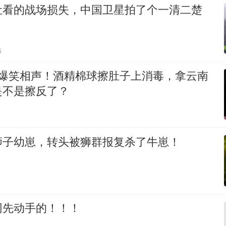
让看的战场损失，中国卫星拍了个一清二楚
贴
 爆笑相声！酒精棉球擦肚子上消毒，拿云南
是不是擦反了？
狮子幼崽，转头被狮群报复杀了牛崽！
网先动手的！！！