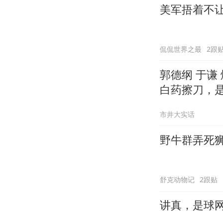
美军捂着不
侃侃世界之最
2跟
郭德纲 于谦
白药擦刀，
市井大实话
野牛群弄死
舒克动物记
2跟贴
讲真，是球