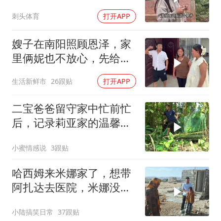
况？
刺头体育
打开APP
嫂子在南阳照顾恩泽，家
里俩妮也不放心，先给她
们领家里也好招呼
生活新鲜市
26跟贴
打开APP
二宝爸爸留守家中忙前忙
后，记录莉亚家的温馨日
常
小蜜情感说
3跟贴
哈西姆来米娜家了，想带
阿扎达去医院，米娜没答
应哈西姆
小陆搞笑日常
37跟贴