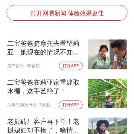
上四休三，但降薪1000元，你接受吗？
泰国初中生饮弹自尽前开了26枪
打开网易新闻 体验效果更佳
36岁男演员成景区NPC后人气爆棚
全民健身事业高质量发展
二宝爸爸骑摩托去看望莉
台当局重金为“台独”织“皇帝新衣”
亚，她现在的情况不知道
几元成本的AI广告导致千万市值蒸发
何时才能出院！
房产衫哥
88跟贴
打开APP
乐享全民健身 共筑健康中国
二宝爸爸在莉亚家重建取
水棚，这手艺绝了！
瓜哥的动物日记
7跟贴
打开APP
老挝砖厂客户再下单！老
挝媳妇却不接了，啥情