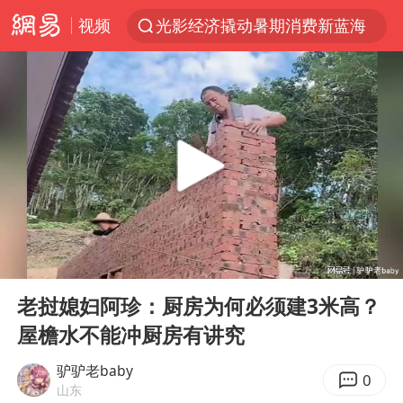
视频
光影经济撬动暑期消费新蓝海
郑丽文：台湾从来没有“独立”过
新疆优化调整景区内自驾服务费
茅台部分直营店飞天茅台提价
白海豚将正面袭击贯穿浙江
情侣平潭拍日出坠崖1死1伤
酒店回应车内过夜被收150元
00:00
16:59
黄金牛市回来了吗
Play
Ent
full
酒店花洒现排泄物住客索赔遭拒
老挝媳妇阿珍：厨房为何必须建3米高？
屋檐水不能冲厨房有讲究
杭州全市有序停课
夏日经济乘“热”而上 消费市场向“新”而行
驴驴老baby
0
山东