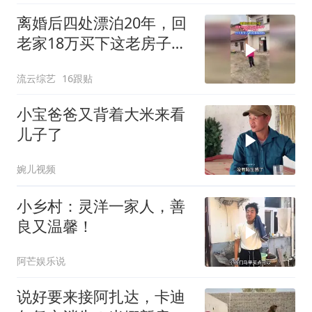
离婚后四处漂泊20年，回
老家18万买下这老房子，
终于有一个家了！
流云综艺
16跟贴
小宝爸爸又背着大米来看
儿子了
婉儿视频
小乡村：灵洋一家人，善
良又温馨！
阿芒娱乐说
说好要来接阿扎达，卡迪