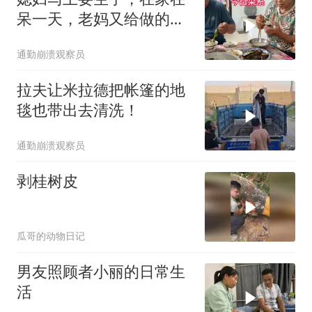
呆一天，老妈又给做的美
食
通勤崩溃观察员
拉夫让米拉德把帐篷的地
毯也带出去清洗！
通勤崩溃观察员
剥桂树皮
瓜哥的动物日记
男友照顾者小丽的日常生
活