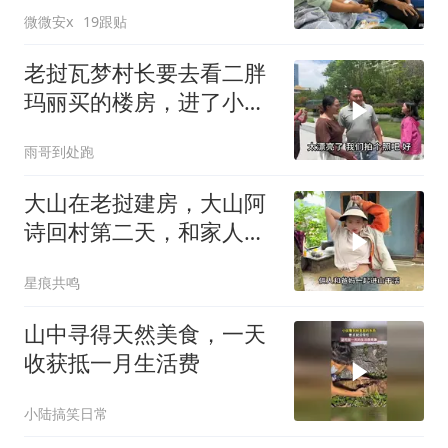
微微安x
19跟贴
老挝瓦梦村长要去看二胖
玛丽买的楼房，进了小区
连连称赞太漂亮了
雨哥到处跑
大山在老挝建房，大山阿
诗回村第二天，和家人一
起去山上稻田干活
星痕共鸣
山中寻得天然美食，一天
收获抵一月生活费
小陆搞笑日常