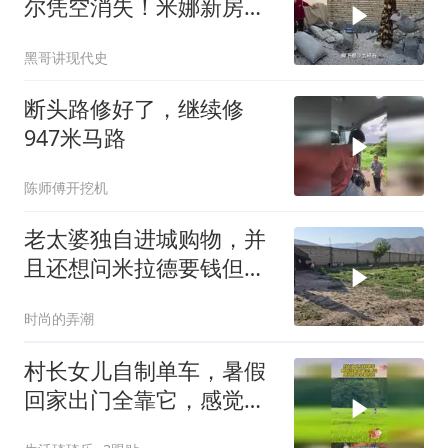
尔凭空消失！米娜新房即
将完工
黑哥讲现代史
断头路修好了，继续修
947米马路
陈师傅开挖机
老太婆独自进城购物，并
且还想问米拉德要钱但被
拒绝​
时尚的弄潮
村长女儿自制单车，暑假
回家出门全靠它，感觉自
己非常拉风！