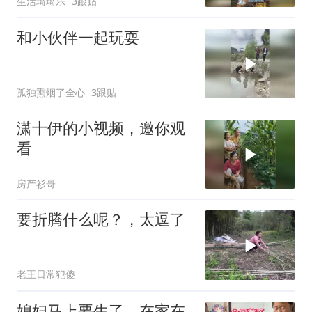
生活琦琦乐
3跟贴
和小伙伴一起玩耍
孤独熏烟了全心
3跟贴
潇十伊的小视频，邀你观
看
房产衫哥
要折腾什么呢？，太逗了
老王日常犯傻
媳妇马上要生了，在家在