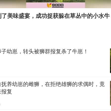
宇树科技中一签需缴款7.54万元
国防部：中国军队坚决反制任何闹海挑衅图谋
到了美味盛宴，成功捉获躲在草丛中的小水牛
百花奖开幕式
广东雷州通报特教老师招聘违规事件
两名乘客在飞机上因调节座椅起冲突
女儿为争财产堵门阻挠父亲出殡
狮子幼崽，转头被狮群报复杀了牛崽！
夯实基础开新局
自抚养幼崽的雌狮，在拒绝雄狮的求偶时，竟
来报复
贴