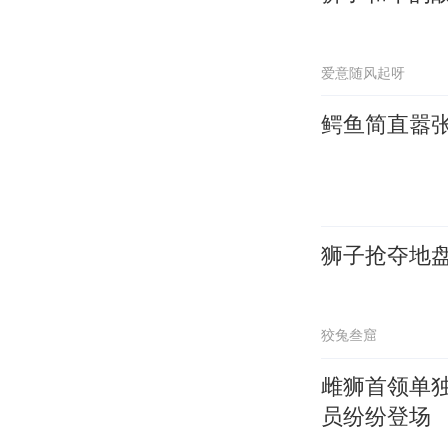
爱意随风起呀
鳄鱼简直嚣
狮子抢夺地
狡兔叁窟
雌狮首领单
员纷纷登场