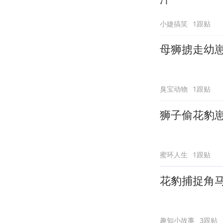
小婕搞笑
1跟贴
母狮掳走幼
臭宝动物
1跟贴
狮子偷花豹
蜜环人生
1跟贴
花豹捕捉角
趣知小故事
3跟贴