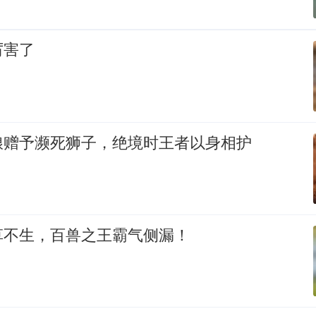
厉害了
粮赠予濒死狮子，绝境时王者以身相护
草不生，百兽之王霸气侧漏！