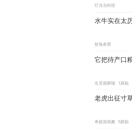
叮当当科技
水牛实在太
狡兔叁窟
它把待产口
生灵观察喵
1跟贴
老虎出征寸
奇葩游戏酱
5跟贴