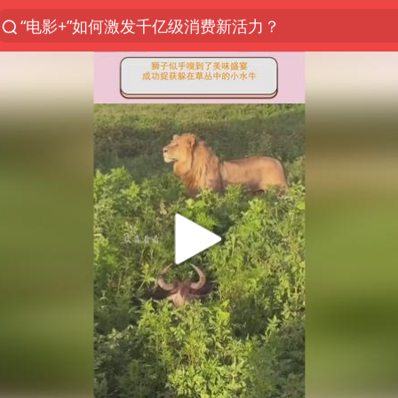
“电影+”如何激发千亿级消费新活力？
日本试射“战斧”导弹，国防部回应
东航：国内客票提前14天免费退改
台风白海豚中心风力增强
向鹏0-3不敌张本智和
四川宜宾市高县4.9级地震致1人死亡
超颖电子拟投资20.86亿建设新项目
“新疆阿勒泰八月能滑雪”不实
刘国正说向鹏打得很窝囊
我国外贸延续良好增长态势
陈幸同晋级WTT横滨冠军赛8强