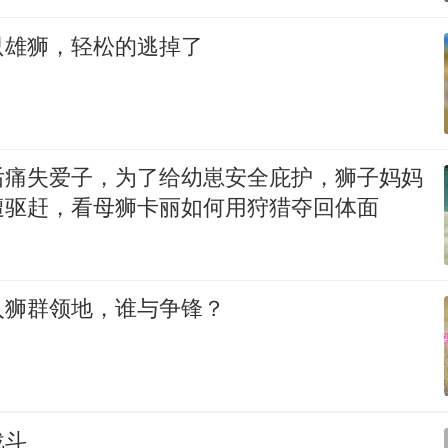
只雄狮，轻松的逃掉了
后痛失爱子，为了给幼崽安全庇护，狮子妈妈
遭驱赶，看母狮卡丽如何用狩猎夺回体面
入狮群领地，谁与争锋？
战斗