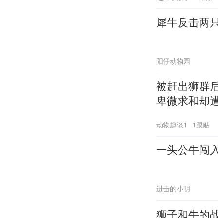
犀牛反击两
阳仔动物园
被赶出狮群
卑微求和却
动物趣谈1
1跟贴
一头公牛闯
进击的小明
狮子和牛的