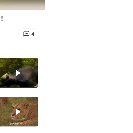
00:26
Enter
fullscreen
！
4