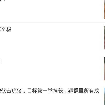
张至极
盘
独伏击疣猪，目标被一举捕获，狮群里所有成