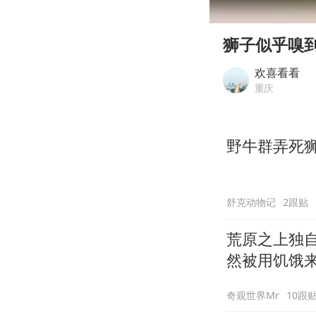
00:00
Play
狮子似乎嗅
欢喜看看
重庆
野牛群弄死
舒克动物记
2跟贴
荒原之上独
然被用饥饿
奇观世界Mr
10跟