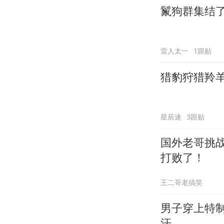
鬣狗群集结
雷人太一
1跟贴
猎豹狩猎羚
星辰迷
3跟贴
国外老哥挑
打败了！
王二哥老搞笑
男子穿上特
汗