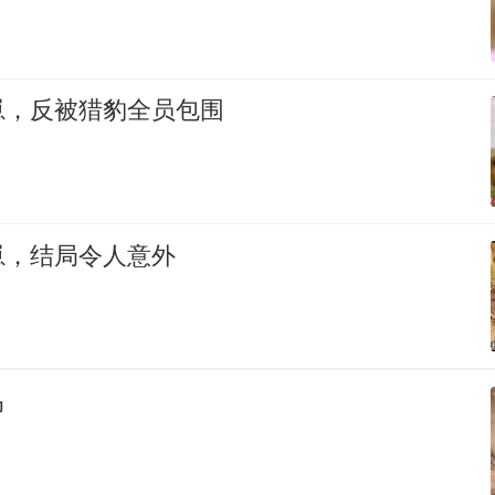
崽，反被猎豹全员包围
崽，结局令人意外
马