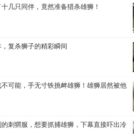
了十几只同伴，竟然准备猎杀雄狮！
羊，复杀狮子的精彩瞬间
战不可能，手无寸铁挑衅雄狮！雄狮居然被他
制的刺猬服，想要抓捕雄狮，下幕直接吓出冷