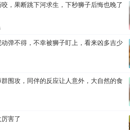
撕咬，果断跳下河求生，下秒狮子后悔也晚了
贴
泥动弹不得，不幸被狮子盯上，看来凶多吉少
狮群围攻，同伴的反应让人意外，大自然的食
太厉害了