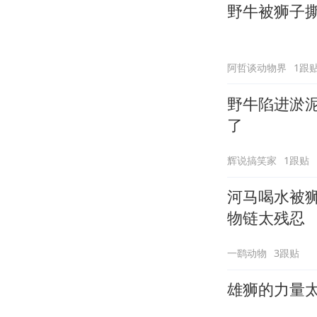
野牛被狮子
阿哲谈动物界
1跟
野牛陷进淤
了
辉说搞笑家
1跟贴
河马喝水被
物链太残忍
一鹞动物
3跟贴
雄狮的力量