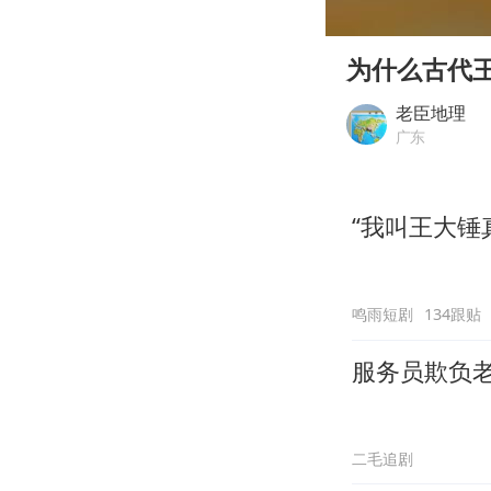
00:00
Play
为什么古代
老臣地理
广东
“我叫王大锤
鸣雨短剧
134跟贴
服务员欺负
二毛追剧