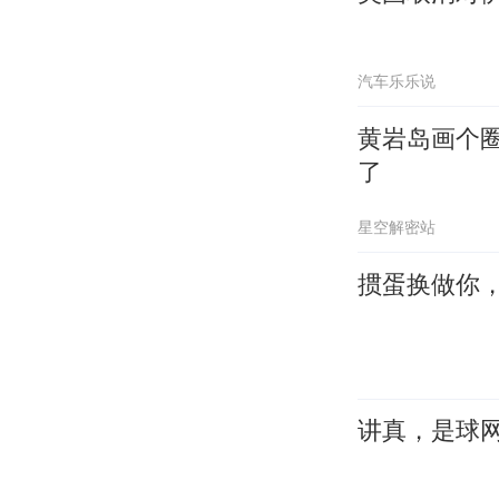
汽车乐乐说
黄岩岛画个
了
星空解密站
掼蛋换做你
讲真，是球