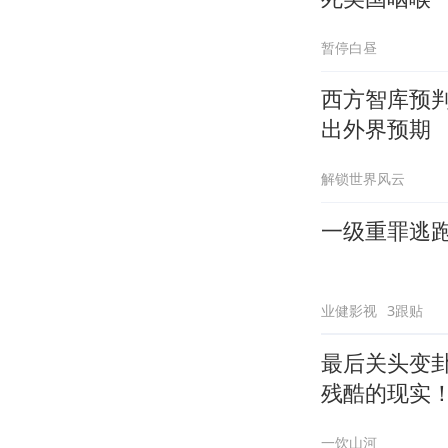
暂停白昼
西方智库预
出外界预期
解锁世界风云
一级重罪逃
业健影视
3跟贴
最后关头变
残酷的现实
一饮山河