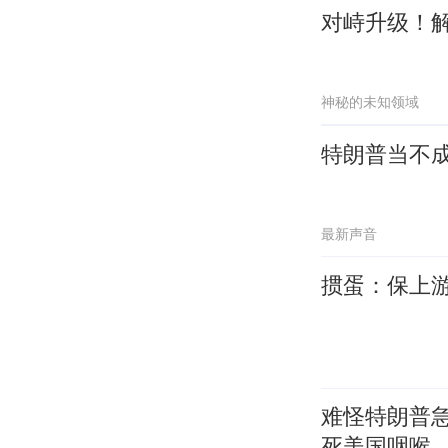
对峙升级！解
神秘的未知领域
特朗普当不
最新声音
掼蛋：保上
难怪特朗普
死美国咽喉