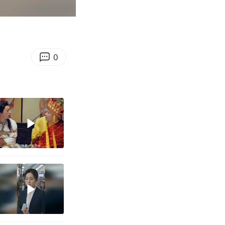
00:26
Enter
fullscreen
0