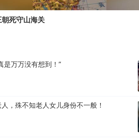
国防部：中国军队坚决反制任何闹海挑衅图谋
百花奖开幕式
王朝死守山海关
广东雷州通报特教老师招聘违规事件
两名乘客在飞机上因调节座椅起冲突
女儿为争财产堵门阻挠父亲出殡
夯实基础开新局
真是万万没有想到！”
老人，殊不知老人女儿身份不一般！