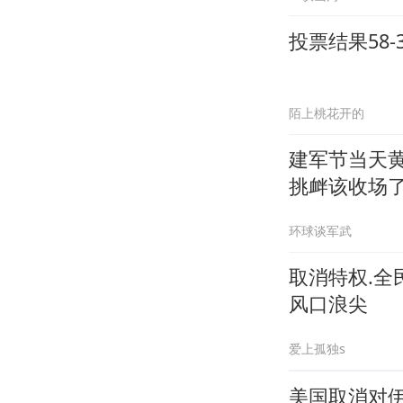
投票结果58
陌上桃花开的
建军节当天
挑衅该收场
环球谈军武
取消特权.
风口浪尖
爱上孤独s
美国取消对