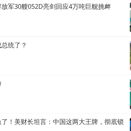
放军30艘052D亮剑回应4万吨巨舰挑衅
成总统了？
游
急了！美财长坦言：中国这两大王牌，彻底锁