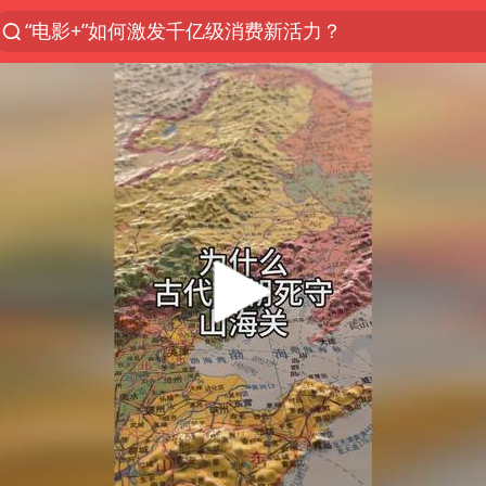
日本试射“战斧”导弹，国防部回应
东航：国内客票提前14天免费退改
台风白海豚中心风力增强
向鹏0-3不敌张本智和
四川宜宾市高县4.9级地震致1人死亡
超颖电子拟投资20.86亿建设新项目
“新疆阿勒泰八月能滑雪”不实
刘国正说向鹏打得很窝囊
我国外贸延续良好增长态势
陈幸同晋级WTT横滨冠军赛8强
宇树科技中一签需缴款7.54万元