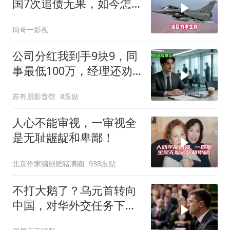
国7次追债无果，如今怎
样了？
周哥一影视
公司分红我到手9块9，同
事最低100万，经理还劝
我续签，我笑了：不签了
苏有朋影音馆
8跟贴
人心不能审视，一审视全
是无耻龌龊和卑鄙！
北京作家编剧肥猪满圈
938跟贴
不打大鹅了？乌元首转向
中国，对华外交任务下
达，中乌风向已变