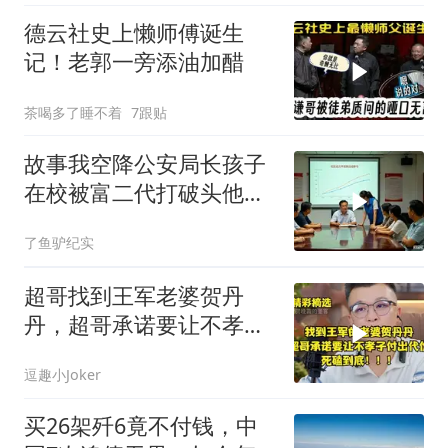
德云社史上懒师傅诞生
记！老郭一旁添油加醋
茶喝多了睡不着
7跟贴
故事我空降公安局长孩子
在校被富二代打破头他爹
叫嚣开个价
了鱼驴纪实
超哥找到王军老婆贺丹
丹，超哥承诺要让不孝子
付出代价，死磕到底
逗趣小Joker
买26架歼6竟不付钱，中