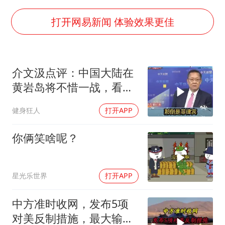
白海豚5次眼壁置换
浙江海域将现5到8米巨浪到狂浪
打开网易新闻 体验效果更佳
曝美下令调查弹药库存信息遭泄露事件
日本连续发生两次地震
介文汲点评：中国大陆在
方桃子代言广告视频已下架
黄岩岛将不惜一战，看你
构建更高水平的全民健身公共服务体系
菲律宾怎么做！
健身狂人
打开APP
你俩笑啥呢？
星光乐世界
打开APP
中方准时收网，发布5项
对美反制措施，最大输家