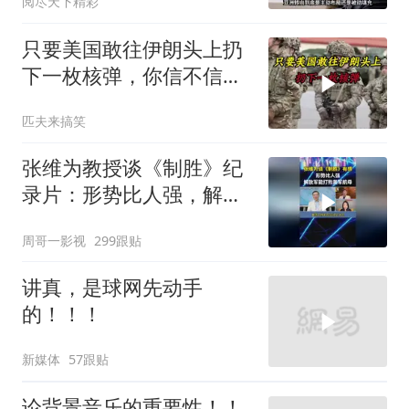
阅尽天下精彩
只要美国敢往伊朗头上扔
下一枚核弹，你信不信，
明天乌克兰就会灰飞烟灭
匹夫来搞笑
1
张维为教授谈《制胜》纪
录片：形势比人强，解放
军能打败美军航母！
周哥一影视
299跟贴
讲真，是球网先动手
的！！！
新媒体
57跟贴
论背景音乐的重要性！！