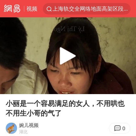
视频
上海轨交全网络地面高架区段限速运行
白海豚逼近浙闽沿海
拜登前列腺癌恶化
上海暴雨红色预警
斯诺克中国公开赛刘宏宇击败霍金斯
2026年7月份居民消费价格同比上涨0.5%
伯克希尔净买入约200亿美元股票
00:00
03:05
“伊斯兰版北约”出现
Play
Ent
full
武契奇会见泽连斯基有何意图
小丽是一个容易满足的女人，不用哄也
不用生小哥的气了
上海大部迎大暴雨
台铃电动车仅骑一年就断电趴窝
婉儿视频
0
湖北