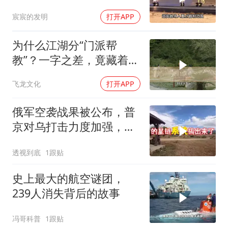
已浮现
宸宸的发明
打开APP
为什么江湖分“门派帮
教”？一字之差，竟藏着不
同的生存密码！
飞龙文化
打开APP
俄军空袭战果被公布，普
京对乌打击力度加强，泽
连斯基难有作为
透视到底
1跟贴
史上最大的航空谜团，
239人消失背后的故事
冯哥科普
1跟贴