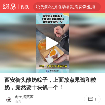
视频
光影经济撬动暑期消费新蓝海
陈思诚零点晒照为佟丽娅庆生
新疆优化调整景区内自驾服务费
《欢迎来龙餐馆》口碑
上四休三，但降薪1000元，你接受吗？
情侣在平潭拍日出时坠崖致一死一伤
检测列车撞人致11死2伤 涉事单位被罚
00:00
00:12
黄金牛市回来了吗
Play
Ent
full
36岁男演员成景区NPC后人气爆棚
西安街头酸奶粽子，上面放点果酱和酸
奶，竟然要十块钱一个！
宇树王兴兴被问了360多个问题
全民健身事业高质量发展
虎子搞笑菌
1
山东