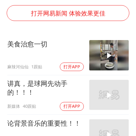
唐田赛前发布会上引用《孙子兵法》
台当局重金为“台独”织“皇帝新衣”
打开网易新闻 体验效果更佳
商场现钱学森巨幅海报 负责人回应
几元成本的AI广告导致千万市值蒸发
美食治愈一切
老挝国会主席赛宋蓬逝世
购飞机票7分钟后退票被扣2022元
麻辣河仙仙
1跟贴
打开APP
乐享全民健身 共筑健康中国
讲真，是球网先动手
的！！！
新媒体
40跟贴
打开APP
论背景音乐的重要性！！