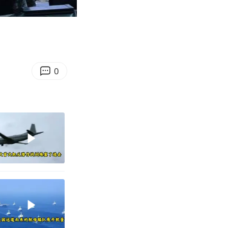
10:24
Enter
fullscreen
0