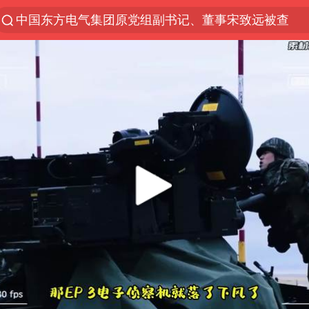
中国东方电气集团原党组副书记、董事宋致远被查
“China Cool”火了，老外爱上中国避暑游
香港火灾调查报告：大火或由烟头引起
张本智和：零封向鹏不意外
俄黑客称掌握北约直接参与袭俄证据
万岁山接盘烂尾恒大文旅城
浙江海事局启动Ⅰ级防台应急响应
云南一地村民过火把节意外灼伤16人
泰国初中生饮弹自尽前开了26枪
用AI造出新病毒意味着什么
浙江最强风雨时段已锁定
今年第二强台风将带来多大影响