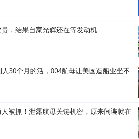
卖贵，结果自家光辉还在等发动机
别人30个月的活，004航母让美国造船业坐不
两人被抓！泄露航母关键机密，原来间谍就在