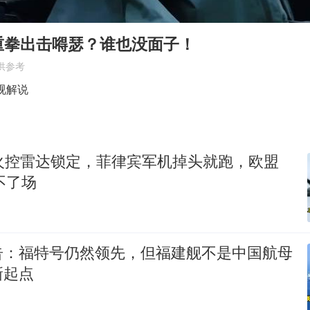
上半年国内居民出游人次34.63亿
女子被狗舔脚确诊三级暴露 医生回应
重拳出击嘚瑟？谁也没面子！
多所幼师院校开设养老专业
供参考
视解说
泰国校园枪击事件已致8死30余伤
台州《告全体市民书》：非必要不外出
刘伟任延安市委常委、市纪委书记
外火控雷达锁定，菲律宾军机掉头就跑，欧盟
习近平心系体育强国建设
不了场
告：福特号仍然领先，但福建舰不是中国航母
新起点