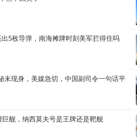
亮出5枚导弹，南海摊牌时刻美军拦得住吗
神秘未现身，美媒急切，中国副司令一句话平
艘巨舰，纳西莫夫号是王牌还是靶舰