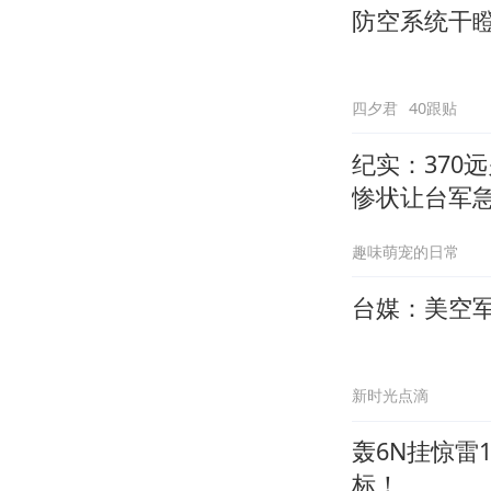
防空系统干
四夕君
40跟贴
纪实：370
惨状让台军
趣味萌宠的日常
台媒：美空军
新时光点滴
轰6N挂惊雷
标！