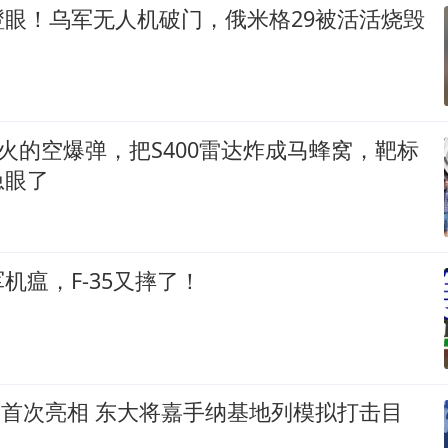
瞪眼！乌军无人机破门，俄米格29被活活烧毁
远火的空爆弹，把S400雷达炸成马蜂窝，靶标
急眼了
机瘟，F-35又摔了！
1首次亮相 东大将嘉手纳基地列模拟打击目