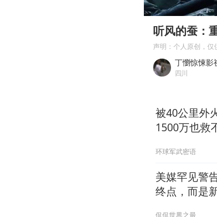
00:00
Play
听风的蚕：
声明：个人原创，仅
丁懰惊悚影
四川
被40公里
1500万也救
环球军武密语
美媒罕见警
终点，而是
侃侃世界之最