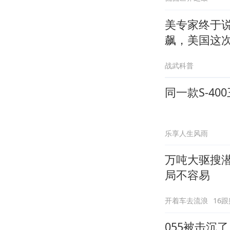
美专家终于说
飙，美国这
战武科普
同一款S-4
乐享人生风雨
万吨大驱搜潜
局不容易
开着车去流浪
16跟
055被击沉