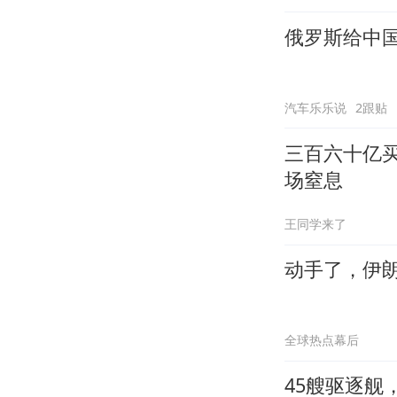
俄罗斯给中
汽车乐乐说
2跟贴
三百六十亿买
场窒息
王同学来了
动手了，伊
全球热点幕后
45艘驱逐