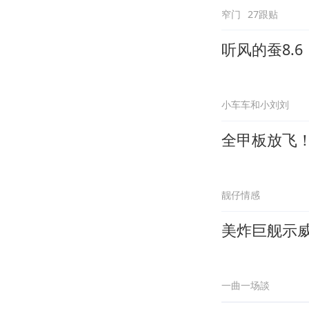
窄门
27跟贴
听风的蚕8.
小车车和小刘刘
全甲板放飞
靓仔情感
美炸巨舰示威
一曲一场談