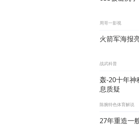
周哥一影视
火箭军海报
战武科普
轰-20十年
息质疑
陈腕特色体育解说
27年重造一