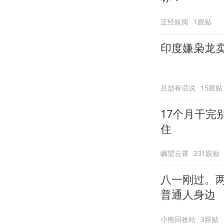
正经娱阅
1跟贴
印度嫌枭龙
吕喆有话说
15跟贴
17个月干完
住
瞩望云霄
231跟贴
八一刚过。
普通人身边
小熊回收站
3跟贴