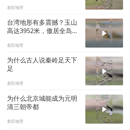
水湖，场面震撼
老臣地理
台湾地形有多震撼？玉山
高达3952米，傲居全岛之
巅
老臣地理
为什么古人说秦岭足天下
足
老臣地理
为什么北京城能成为元明
清三朝帝都
老臣地理