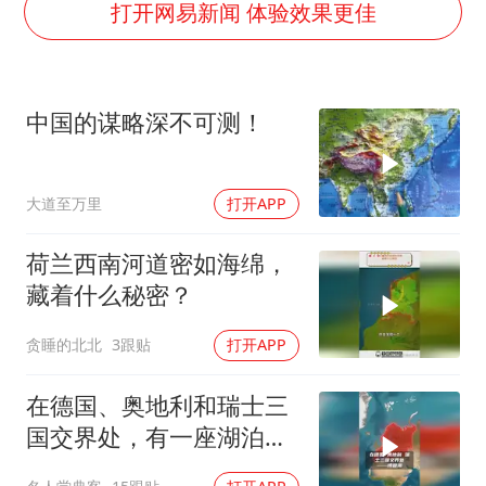
河南试行周五下午弹性离岗
打开网易新闻 体验效果更佳
南大数院院长疑辞职信里写不想干了
小伙靠AI减肥 45天瘦40斤进了ICU
中国的谋略深不可测！
李亚鹏向地铁吐血女孩捐99999元
新华社权威快报|我国编制完成新版全月地质图
大道至万里
打开APP
中国经济展现强大韧性和活力
荷兰西南河道密如海绵，
藏着什么秘密？
贪睡的北北
3跟贴
打开APP
在德国、奥地利和瑞士三
国交界处，有一座湖泊
——博登湖