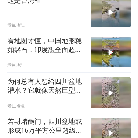
这是台湾省
老臣地理
看地图才懂，中国地形稳
如磐石，印度想全面超越
难上加难
老臣地理
为何总有人想给四川盆地
灌水？它就像天然巨型水
缸，蓄水潜力惊人
老臣地理
若封堵夔门，四川盆地或
形成16万平方公里超级淡