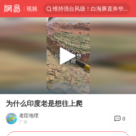
视频
维持强台风级！白海豚直奔华东沿海
印度暴发金迪普拉病毒
41岁女子为鼓励女儿考上985研究生
80后女柜员获聘4200亿银行副行长
陕西潼关强降雨引发土崖滑坡1人失联
陕西柞水县突发泥石流致1死2失联
24小时不关空调 电费反而更低？
00:00
00:38
“梅姨”已是老年人 死刑或适用受限
Play
Ent
full
“事业单位招聘不是人情买卖”
为什么印度老是想往上爬
美国退回1000亿美元关税
老臣地理
0
广东
你常吃的兰州拉面要改名了