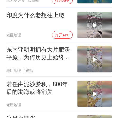
名人堂典客
15跟贴
打开APP
印度为什么老想往上爬
老臣地理
打开APP
东南亚明明拥有大片肥沃
平原，为何历史上始终没
能实现统一？
老臣地理
4跟贴
若任由泥沙淤积，800年
后的渤海或将消失
老臣地理