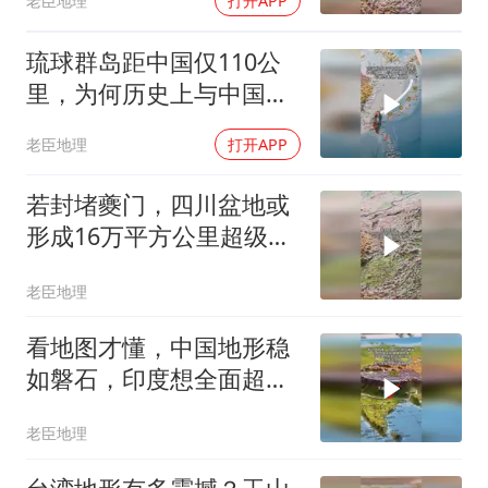
老臣地理
打开APP
琉球群岛距中国仅110公
里，为何历史上与中国关
系密切
老臣地理
打开APP
若封堵夔门，四川盆地或
形成16万平方公里超级淡
水湖，场面震撼
老臣地理
看地图才懂，中国地形稳
如磐石，印度想全面超越
难上加难
老臣地理