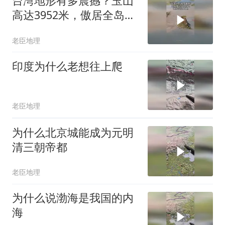
台湾地形有多震撼？玉山
高达3952米，傲居全岛之
巅
老臣地理
印度为什么老想往上爬
老臣地理
为什么北京城能成为元明
清三朝帝都
老臣地理
为什么说渤海是我国的内
海