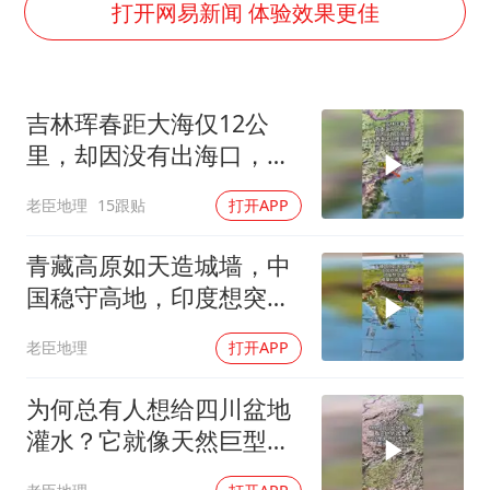
打开网易新闻 体验效果更佳
浙江台州《告全体市民书》
香港宏福苑火灾或由烟头引起
西贝创始人贾国龙押注鲜羊赛道
吉林珲春距大海仅12公
“不怕六爷挂得多 就怕六爷挂一颗”
里，却因没有出海口，守
着海洋却难拥港口
多个明星演唱会取消
老臣地理
15跟贴
打开APP
36岁男演员成景区NPC后人气爆棚
青藏高原如天造城墙，中
人民的健康、体质、幸福一脉相承
国稳守高地，印度想突
破，难度犹如登天
老臣地理
打开APP
为何总有人想给四川盆地
灌水？它就像天然巨型水
缸，蓄水潜力惊人