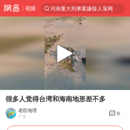
河南重大刑事案嫌疑人落网
视频
解锁各地夏日限定体验
西湖突现狂风暴雨 游客瞬间被浇透
金饰克价一夜涨回1300元
新疆景区自驾服务费改为按车收费
视频丨中国东方电气集团原党组副书记、董事宋致远被查
梁家辉：到内地拍戏不是北上是回归
白海豚将正面袭击贯穿浙江
00:00
00:34
Play
Ent
酒店回应车内过夜被收150元
full
很多人觉得台湾和海南地形差不多
几元成本 千万市值蒸发
老臣地理
0
牛津大学一纸声明甩不了锅
广东
儿子陪躺平老爹体验外卖员火了