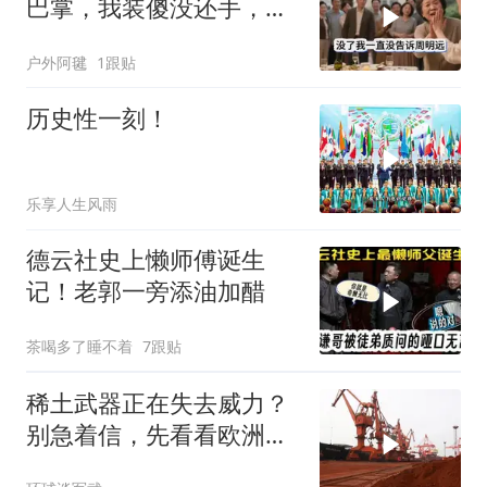
巴掌，我装傻没还手，悄
悄卖别墅搬家，8天后丈
户外阿毽
1跟贴
夫全家10人被新户主请出
家门
历史性一刻！
乐享人生风雨
德云社史上懒师傅诞生
记！老郭一旁添油加醋
茶喝多了睡不着
7跟贴
稀土武器正在失去威力？
别急着信，先看看欧洲军
工现在急成啥样了