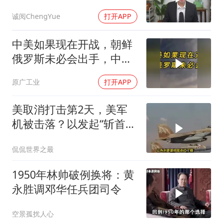
诚阅ChengYue
打开APP
中美如果现在开战，朝鲜
俄罗斯未必会出手，中国
只能靠这四支力量
原广工业
打开APP
美取消打击第2天，美军
机被击落？以发起“斩首行
动”
侃侃世界之最
1950年林帅破例换将：黄
永胜调邓华任兵团司令
空景孤扰人心