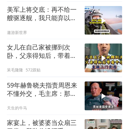
美军上将交底：再不给一
艘驱逐舰，我只能弃以色
列保本土
遨游新世界
女儿在自己家被挪到次
卧，父亲得知后，带着中
介直接上门卖房
呆毛隆隆
572跟贴
59年赫鲁晓夫指责周恩来
不懂外交，毛主席：那我
也送你一顶帽子
天生的牛马
家宴上，被婆婆当众扇三