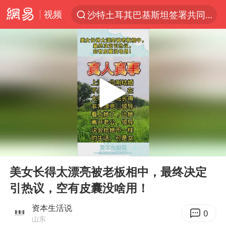
视频
沙特土耳其巴基斯坦签署共同防务协议
“电影+”如何激发千亿级消费新活力？
全球首个长时储能一体化产业园量产
台风白海豚已进入24小时警戒线
中国女篮70-67险胜尼日利亚女篮
名创优品回应女子吐槽内裤质量差
四川宜宾市高县4.9级地震致1人死亡
00:00
00:10
台风白海豚或吞并鲸鱼 登陆地点更新
Play
Ent
full
胜宏科技：股票交易异常波动
美女长得太漂亮被老板相中，最终决定
引热议，空有皮囊没啥用！
出口禁令驱动有色板块大涨
秋天的第一杯奶茶到底有多火
资本生活说
0
山东