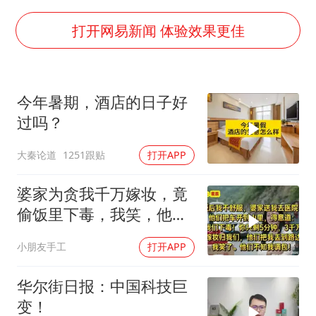
U17国足点球大战淘汰河床晋级决赛
国防部：中国军队坚决反制任何闹海挑衅图谋
打开网易新闻 体验效果更佳
国乒男单横滨冠军赛全军覆没
38岁演员求职万岁山NPC成功
今年暑期，酒店的日子好
“新疆阿勒泰八月能滑雪”不实
过吗？
日本试射“战斧”导弹，国防部回应
大秦论道
1251跟贴
打开APP
胡彦斌韩磊 谁帮谁
夯实基础开新局
婆家为贪我千万嫁妆，竟
偷饭里下毒，我笑，他们
却不知我调包！
小朋友手工
打开APP
华尔街日报：中国科技巨
变！