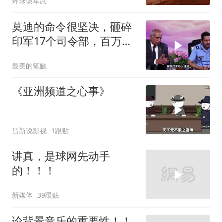
环球谈军武
莫迪的命令很坚决，砸碎
印军17个司令部，百万印
军知道要变天了
最美的笔触
《亚洲频道之心事》
吕新说影视
1跟贴
讲真，是球网先动手
的！！！
新媒体
39跟贴
论背景音乐的重要性！！