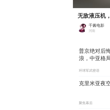
00:00
Play
无敌液压机
千酱电影
河南
普京绝对后
浪，中亚格
环球军武密语
克里米亚夜
聚焦幕后