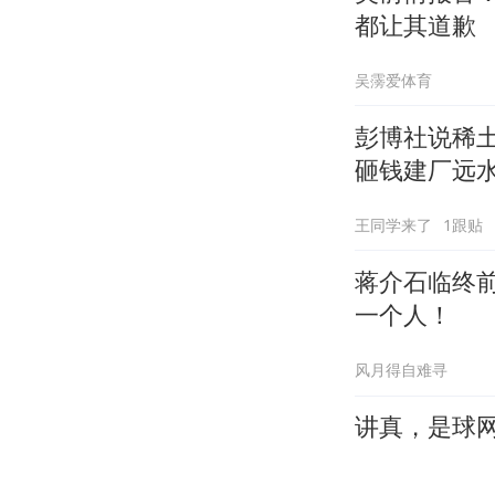
都让其道歉
吴霶爱体育
彭博社说稀
砸钱建厂远
王同学来了
1跟贴
蒋介石临终
一个人！
风月得自难寻
讲真，是球