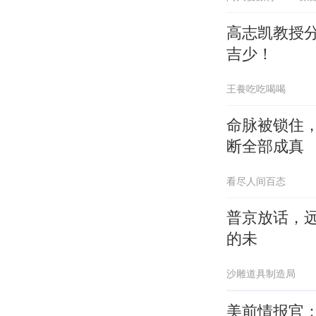
高志凯教授
吉少！
王飬吃吃喝喝
命脉被锁住
断全部成真
看尽人间百态
普京放话，
的未
沙雕道具制造局
美前情报官