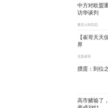
中方对欧盟重
访华谈判
看尽人间百态
【崔哥天天侃
界
北美崔哥
掼蛋：到位
高市赌输了
变成3对1