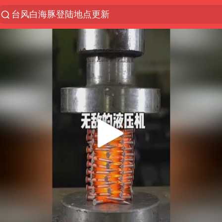
台风白海豚登陆地点更新
以“新”破局 首发经济点亮城市消费活力
台风白海豚进入48小时警戒线
佛得角门将亮相智利俱乐部主场
宇树科技发行价格150.80元/股
看守所辅警收受10万获刑1年
宇树科技王兴兴身家有望超200亿元
五粮液渠道价一箱上涨近百元
CIA被曝已秘密设立古巴工作组
U17国足1分钟轰2球
泰国一女公务员妆容引争议 本人回应