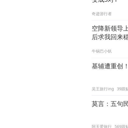
奇迹游行者
空降新领导
后求我回来
牛锅巴小钒
基辅遭重创
吴王旅行ing
39跟
莫言：五句
阿天爱旅行
569跟