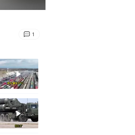
00:17
Enter
fullscreen
1