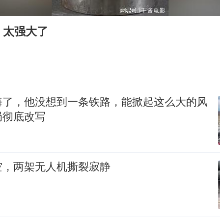
村民谈“梅姨”：叫的其实是“媒姨”
24小时不关空调 电费会更低吗
，太强大了
中国养老床位“三连降”
哪吒汽车南宁工厂设备降价20%拍卖
郑国霖回应去景区上班被保安拦下
我国编制完成新版全月地质图
悔了，他没想到一条铁路，能掀起这么大的风
“深圳地面沉降致车辆损坏”不实
局彻底改写
奋进开新局 实干挑大梁
空，两架无人机撕裂寂静