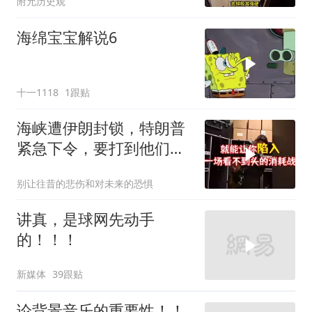
附允历史观
海绵宝宝解说6
十一1118
1跟贴
海峡遭伊朗封锁，特朗普
紧急下令，要打到他们承
受不住
别让往昔的悲伤和对未来的恐惧
讲真，是球网先动手
的！！！
新媒体
39跟贴
论背景音乐的重要性！！