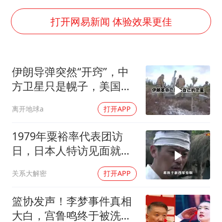
台湾海峡南口北上船舶实施交通管制
“新疆阿勒泰八月能滑雪”不实
打开网易新闻 体验效果更佳
向鹏0-3不敌张本智和
四川宜宾地震网友称睡觉被摇醒
伊朗导弹突然“开窍”，中
DeepSeek投资宇树科技意味什么
方卫星只是幌子，美国真
公司“上四休三”但要降薪1000元
正怕的是两件事
离开地球a
打开APP
东方之约 相约未来
1979年粟裕率代表团访
日，日本人特访见面就喊
首长好
关系大解密
打开APP
篮协发声！李梦事件真相
大白，宫鲁鸣终于被洗清