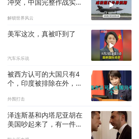
冲突，中国完整作战实力
或将超出外界预期
解锁世界风云
美军这次，真被吓到了
汽车乐乐说
被西方认可的大国只有4
个，印度被排除在外，为
何只能算准大国？
外围打击
泽连斯基和内塔尼亚胡在
美国吵起来了，有一件事
让他俩都很愤怒