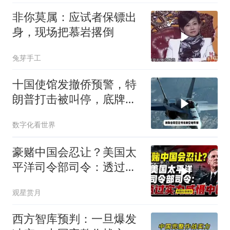
非你莫属：应试者保镖出
身，现场把慕岩撂倒
兔芽手工
十国使馆发撤侨预警，特
朗普打击被叫停，底牌将
看穿
数字化看世界
豪赌中国会忍让？美国太
平洋司令部司令：透过实
力威慑中国
观星赏月
西方智库预判：一旦爆发