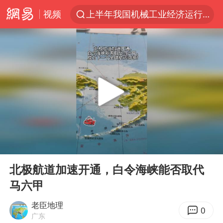
视频
上半年我国机械工业经济运行稳中有进
官方通报教师招聘笔试前13名被淘汰
台风白海豚加强
河南撤回“领导带薪错峰休假”通知
广东雷州通报特教老师招聘违规事件
“立秋的第一杯奶茶”又爆单了
A股三大股指收涨
00:00
00:11
泰国枪击案凶手先杀祖父母后行凶
Play
Ent
full
宇树科技中一签需缴款7.54万元
北极航道加速开通，白令海峡能否取代
马六甲
中国军队坚决反制任何闹海图谋
方程豹钛9新车申报
老臣地理
0
广东