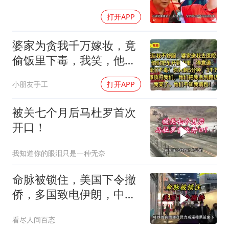
了球迷差一句
打开APP
婆家为贪我千万嫁妆，竟
偷饭里下毒，我笑，他们
却不知我调包！
小朋友手工
打开APP
被关七个月后马杜罗首次
开口！
我知道你的眼泪只是一种无奈
命脉被锁住，美国下令撤
侨，多国致电伊朗，中国
两大判断全部成真
看尽人间百态