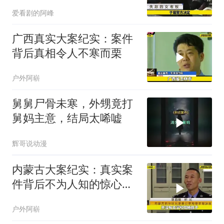
心惊
爱看剧的阿峰
广西真实大案纪实：案件
背后真相令人不寒而栗
户外阿崭
舅舅尸骨未寒，外甥竟打
舅妈主意，结局太唏嘘
辉哥说动漫
内蒙古大案纪实：真实案
件背后不为人知的惊心真
相
户外阿崭