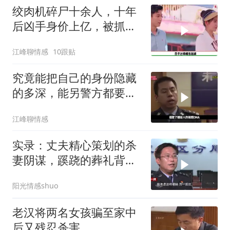
绞肉机碎尸十余人，十年
后凶手身价上亿，被抓后
判决让人解气
江峰聊情感
10跟贴
究竟能把自己的身份隐藏
的多深，能另警方都要刮
目相看？
江峰聊情感
实录：丈夫精心策划的杀
妻阴谋，蹊跷的葬礼背
后，真相太吓人
阳光情感shuo
老汉将两名女孩骗至家中
后又残忍杀害