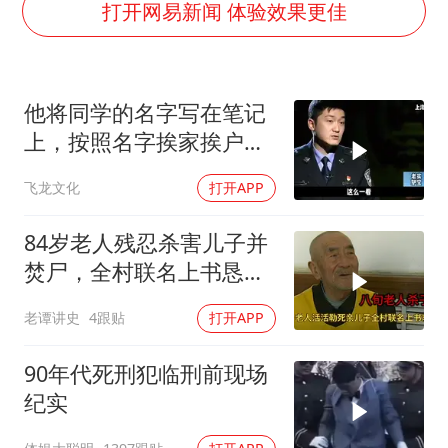
郑丽文：台湾从来没有“独立”过
打开网易新闻 体验效果更佳
刘浩存百花奖开幕式红裙起舞
女子网购名牌包发现是自己丢的那只
他将同学的名字写在笔记
女儿为争财产堵门阻挠父亲出殡
上，按照名字挨家挨户去
万岁山接盘烂尾恒大文旅城
杀人！
飞龙文化
打开APP
戚薇谈把脸交给AI
多个明星演唱会取消
84岁老人残忍杀害儿子并
习近平心系体育强国建设
焚尸，全村联名上书恳求
轻判，得知缘由警察心疼
老谭讲史
4跟贴
打开APP
落泪
90年代死刑犯临刑前现场
纪实