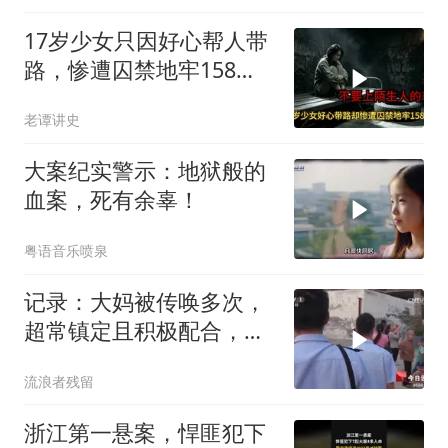
17岁少女只因好心帮人带
路，惨遭囚禁地牢158
天，解救现场让警察崩溃
老谭讲史
大案纪实警示：地狱般的
血案，死有余辜！
粤语音乐喷泉
记录：大妈被传唤多次，
超常镇定且积极配合，反
而引起警方怀疑
流浪者残留
浙江第一悬案，悍匪犯下