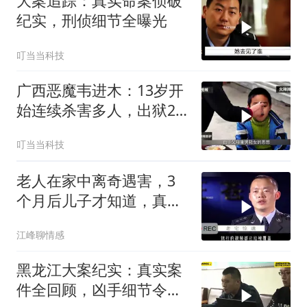
大案追踪：真实命案侦破
纪实，刑侦细节全曝光
叮当当科技
广西恶魔韦进木：13岁开
始连续杀害多人，出狱2
个月后再次杀人
叮当当科技
老人在家中离奇遇害，3
个月后儿子才知道，真相
令人难以置信
江峰聊情感
黑龙江大案纪实：真实案
件全回顾，凶手细节令人