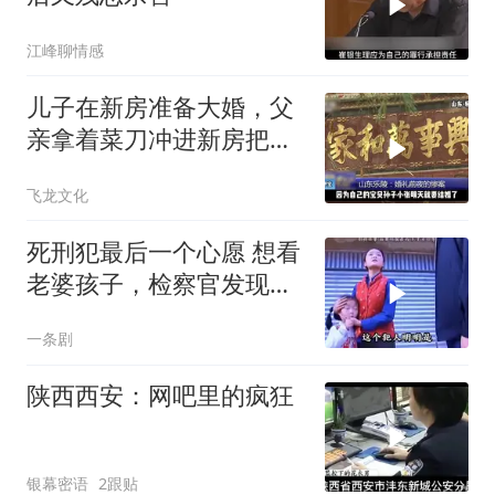
江峰聊情感
儿子在新房准备大婚，父
亲拿着菜刀冲进新房把儿
子活活砍死！
飞龙文化
死刑犯最后一个心愿 想看
老婆孩子，检察官发现了
一 个大秘密
一条剧
陕西西安：网吧里的疯狂
银幕密语
2跟贴