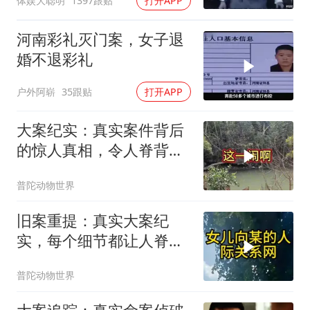
体娱大聪明
1397跟贴
打开APP
河南彩礼灭门案，女子退
婚不退彩礼
户外阿崭
35跟贴
打开APP
大案纪实：真实案件背后
的惊人真相，令人脊背发
凉
普陀动物世界
旧案重提：真实大案纪
实，每个细节都让人脊背
发凉
普陀动物世界