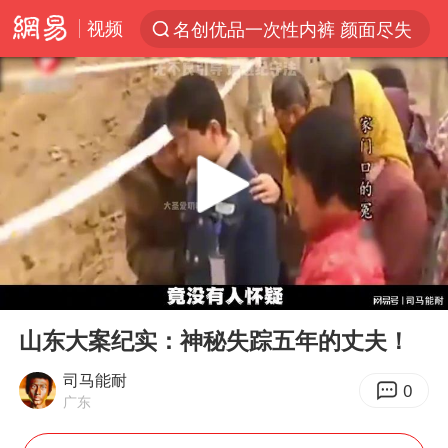
视频
名创优品一次性内裤 颜面尽失
解锁各地夏日限定体验
视频丨中国东方电气集团原党组副书记、董事宋致远被查
四川宜宾市珙县发生3.4级地震
台风白海豚闭眼浙江上海处于危险半圆
白海豚将正面袭击贯穿浙江
香港宏福苑火灾或由烟头引起
00:00
06:40
中国父女泰国骑摩托车坠崖1死1伤
Play
Ent
full
浙江台州《告全体市民书》
山东大案纪实：神秘失踪五年的丈夫！
网约车司机充电时猝死保险拒赔
司马能耐
0
广东
周末打虎 宋致远被查