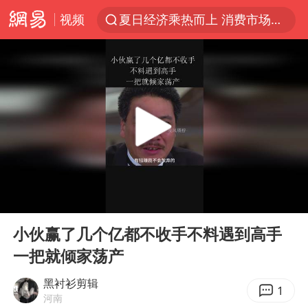
夏日经济乘热而上 消费市场向新而行
视频
《披荆斩棘2026》阵容官宣
于东来回应胖东来近25年老店年底关闭
以拒绝“和平委员会”的加沙和平计划
浙江省甬江发生2026年第1号洪水
全球最大级别运输船通过长江大桥
白海豚北上或致京津冀暴雨
上海全力守护市民“菜篮子”
00:00
03:00
Play
Ent
上门女婿出轨女邻居多年被判重婚罪
full
小伙赢了几个亿都不收手不料遇到高手
香港刷新1884年以来最高气温纪录
一把就倾家荡产
美将每月供乌爱国者拦截导弹
黑衬衫剪辑
1
河南
《龙餐馆》 冲奖