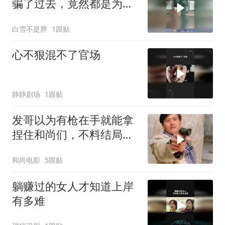
骗了过去，竟然都是为了
这一刻！
白雪不是胖
1跟贴
心不狠混不了官场
静静剧场
1跟贴
发哥以为有枪在手就能拿
捏住和尚们，不料结局却
傻眼了
和尚电影
5跟贴
躺赚过的女人才知道上岸
有多难