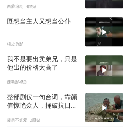
西蒙追剧
4跟贴
既想当主人又想当公仆
猥皮剪影
我不是要出卖弟兄，只是
他出的价格太高了
腿毛影视剧
整部剧仅一句台词，靠颜
值惊艳众人，捅破抗日喜
剧天花板
菠菜不算爱
3跟贴