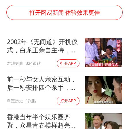
暑期研学游升温 在旅途中增长知识
打开网易新闻 体验效果更佳
国足U17与阿森纳决赛取消 并列冠军
猫咪过火把节被抹成黑猫
2002年《无间道》开机仪
宝妈给四胞胎取名平安喜乐
式，白龙王亲自主持，预
构建更高水平的全民健身公共服务体系
言句句成真！
总书记点赞的非遗苗绣焕发新生机
君观史册
324跟贴
打开APP
前一秒与女人亲密互动，
后一秒安排四个杀手，目
标竟就是她
料定历史
1跟贴
打开APP
香港当年半个娱乐圈齐
聚，众星青春模样超亮