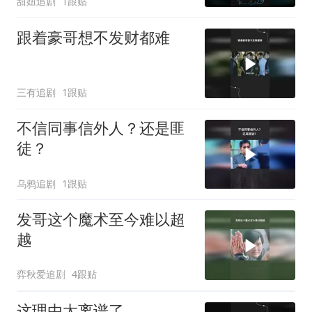
甜妞追剧
1跟贴
跟着豪哥想不发财都难
三有追剧
1跟贴
不信同事信外人？还是匪
徒？
乌鸦追剧
1跟贴
发哥这个魔术至今难以超
越
弈秋爱追剧
4跟贴
这理由太离谱了