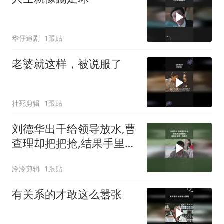
华仔追剧
1跟贴
老婆就这样，被说服了
社死剪辑
1跟贴
刘德华出千给领导放水,曹
查理却把把抢,结果手里没
一张牌了
泠泠剪辑
1跟贴
有关系的才敢这么嚣张