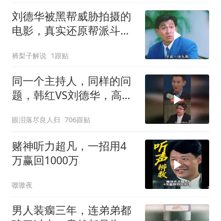
刘德华被黑帮威胁拍摄的
电影，真实还原帮派斗
争！
裤梨子解说
1跟贴
同一个主持人，同样的问
题，韩红VS刘德华，高下
立判！
眼泪落尽良人归
706跟贴
赌神听力超凡，一招用4
万赢回1000万
嗷嗷夜
男人装瘸三年，连弟弟都