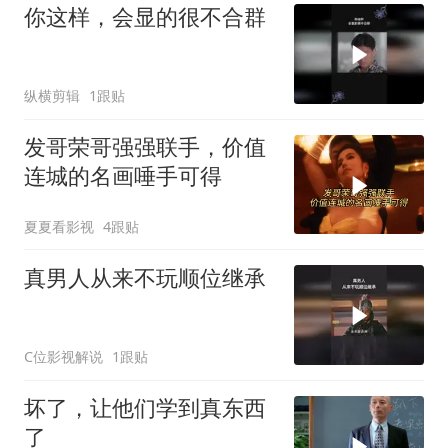
你这样，会显的很不合群
纵横剪辑
1跟贴
发哥荣哥强强联手，价值
连城的名画唾手可得
夏夏看影视
4跟贴
真男人从来不玩顺位继承
C位影视解说
1跟贴
坏了，让他们学到真东西
了