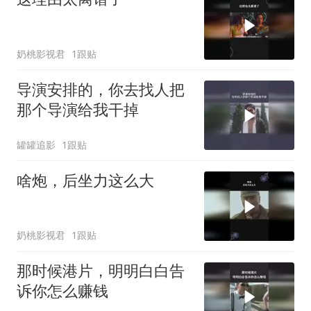
奶桃影视君
1跟贴
导演安排的，你去找人把
那个导演给我干掉
罐罐追影
1跟贴
啥炮，后坐力这么大
奶桃影视君
1跟贴
那时候港片，明明白白告
诉你怎么赚钱