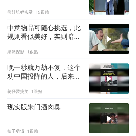
熊娃坑妈实录
19跟贴
中意物品可随心挑选，此
规则看似美好，实则暗藏
玄机
果然探影
1跟贴
晚一秒就万劫不复，这个
劝中国投降的人，后来被
现实狠狠打了脸！
萌仔爱搞笑
1跟贴
现实版朱门酒肉臭
柚子剪辑
1跟贴