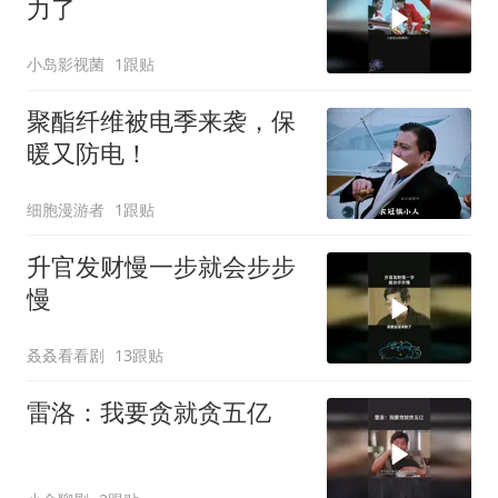
力了
小岛影视菌
1跟贴
聚酯纤维被电季来袭，保
暖又防电！
细胞漫游者
1跟贴
升官发财慢一步就会步步
慢
叒叒看看剧
13跟贴
雷洛：我要贪就贪五亿