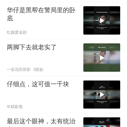
华仔是黑帮在警局里的卧
底
红颜爱追剧
两脚下去就老实了
一亩花田剪影
3跟贴
仔细点，这可值一千块
年糕影视
最后这个眼神，太有统治