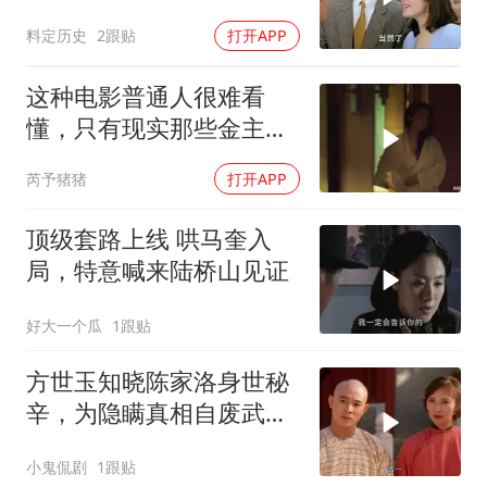
眼，星爷现身瞬间惊艳
料定历史
2跟贴
打开APP
这种电影普通人很难看
懂，只有现实那些金主看
了谁都懂
芮予猪猪
打开APP
顶级套路上线 哄马奎入
局，特意喊来陆桥山见证
好大一个瓜
1跟贴
方世玉知晓陈家洛身世秘
辛，为隐瞒真相自废武
功，背后隐情引深思
小鬼侃剧
1跟贴