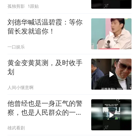
孤独剪影
1跟贴
刘德华喊话温碧霞：等你
留长发就追你！
一口娱乐
黄金变黄莫测，及时收手
划
人间小惬意啊
他曾经也是一身正气的警
察，也是人民群众的一束
光
雄武看剧