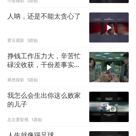
小金聊剧
2跟贴
人呐，还是不能太贪心了
爱豆观影
3跟贴
挣钱工作压力大，辛苦忙
碌没收获，干份差事实太
难
果然探影
5跟贴
我怎么会生出你这么败家
的儿子
左左爱影视
1跟贴
人生就像踢足球