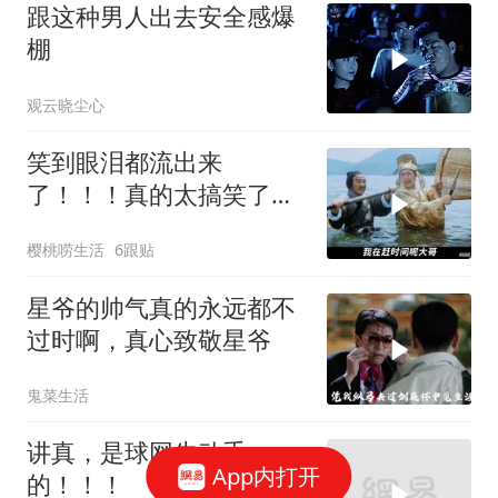
跟这种男人出去安全感爆
棚
观云晓尘心
笑到眼泪都流出来
了！！！真的太搞笑了！
星爷不愧是第一喜剧之王
樱桃唠生活
6跟贴
星爷的帅气真的永远都不
过时啊，真心致敬星爷
鬼菜生活
讲真，是球网先动手
App内打开
的！！！