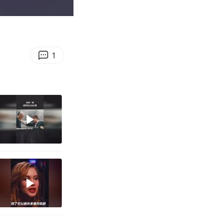
02:56
Enter
fullscreen
1