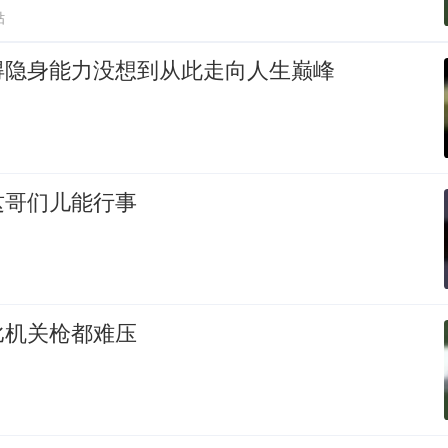
贴
得隐身能力没想到从此走向人生巅峰
这哥们儿能行事
比机关枪都难压