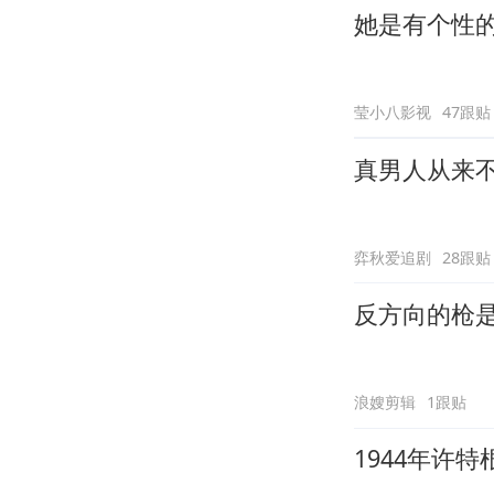
她是有个性
莹小八影视
47跟贴
真男人从来
弈秋爱追剧
28跟贴
反方向的枪
浪嫂剪辑
1跟贴
1944年许特