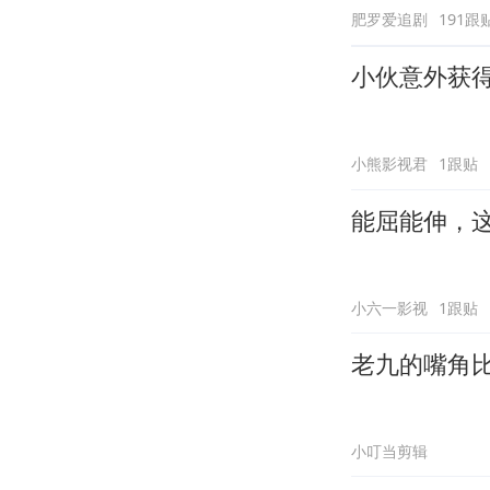
肥罗爱追剧
191跟
小伙意外获
小熊影视君
1跟贴
能屈能伸，
小六一影视
1跟贴
老九的嘴角
小叮当剪辑