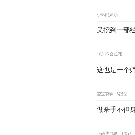
小影的娱乐
又挖到一部
阿乐不会拉花
这也是一个
莹宝剪辑
3跟贴
做杀手不但
阿萌讲电影
4跟贴