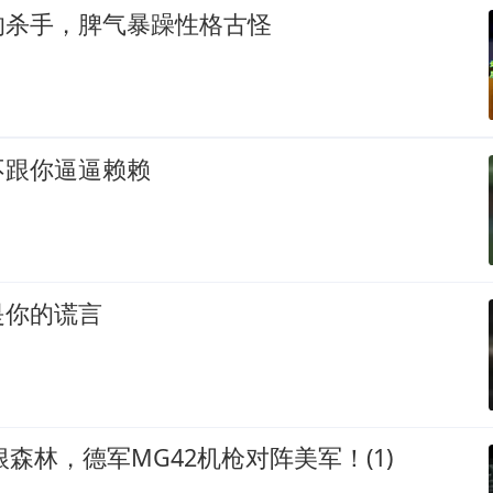
的杀手，脾气暴躁性格古怪
不跟你逼逼赖赖
是你的谎言
根森林，德军MG42机枪对阵美军！(1)