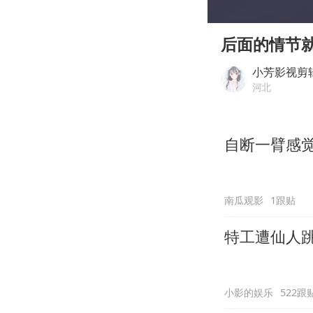
00:00
Play
后面的情节
小芳影视剪
河北
自断一臂感
南瓜观影
1跟贴
特工遭仙人
小影的娱乐
522跟