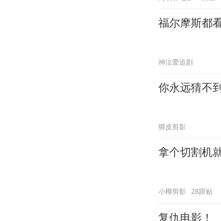
福尔摩斯都
神泣爱追剧
你永远猜不
猥皮剪影
拿个切割机
小椰剪影
28跟贴
复仇电影！