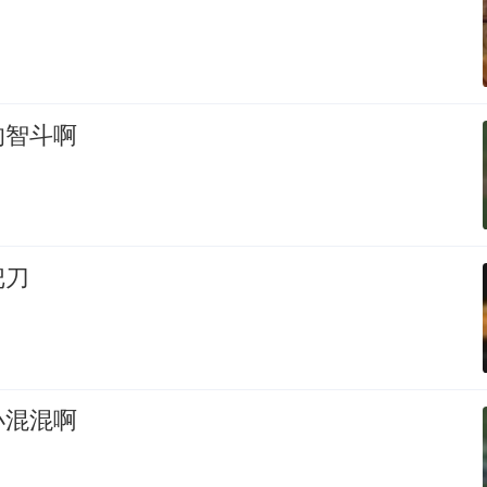
的智斗啊
把刀
小混混啊