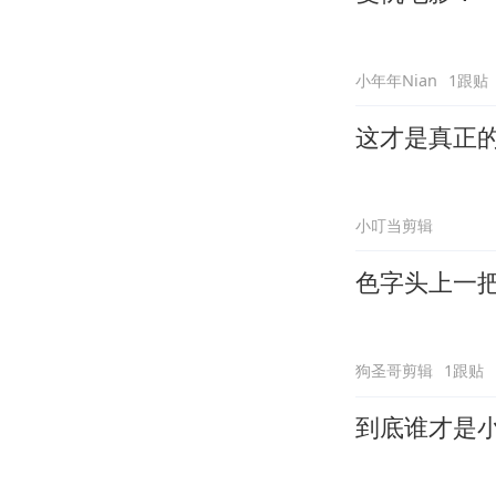
小年年Nian
1跟贴
这才是真正
小叮当剪辑
色字头上一
狗圣哥剪辑
1跟贴
到底谁才是