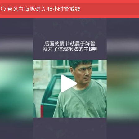
台风白海豚进入48小时警戒线
佛得角门将亮相智利俱乐部主场
宇树科技发行价格150.80元/股
中方回应是否在太平洋海底开采稀土
CIA被曝已秘密设立古巴工作组
泰国一女公务员妆容引争议 本人回应
U17国足1分钟轰2球
宇树科技王兴兴身家有望超200亿元
外交部发言人就广岛核爆81周年等答记者问
贵州轮胎子公司获美国退税8136万
吉林一“温度计大楼”读数爆表
法国将禁止“未经同意的电话营销”