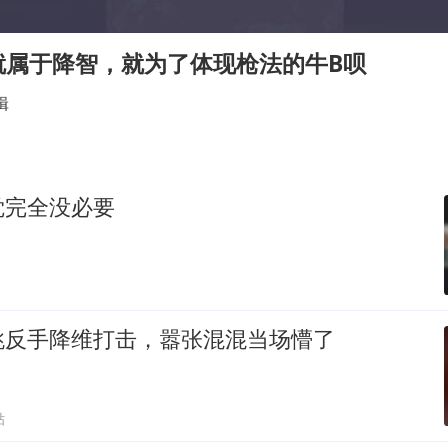
村民谈“梅姨”：叫的其实是“媒姨”
郑国霖回应去景区上班被保安拦下
就属于降智，就为了体现枪法的牛B呗
我国编制完成新版全月地质图
辑
感觉全东北都在等7号
奋进开新局 实干挑大梁
觉完全没必要
跳反手降维打击，嚣张混混当场懵了
贴