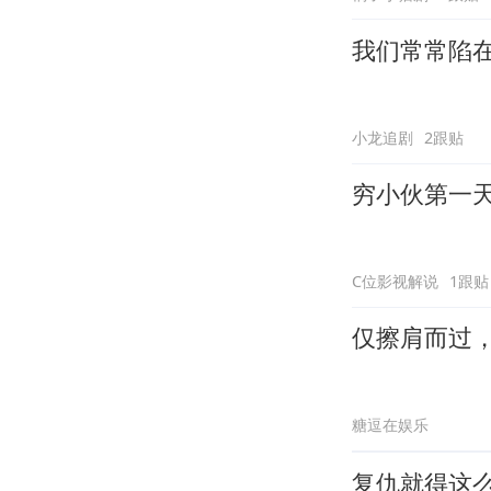
我们常常陷
小龙追剧
2跟贴
穷小伙第一
C位影视解说
1跟贴
仅擦肩而过
糖逗在娱乐
复仇就得这