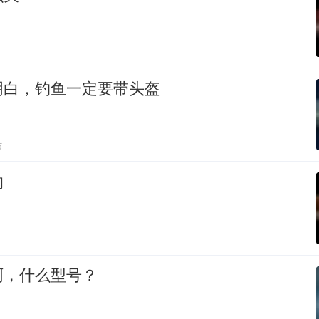
明白，钓鱼一定要带头盔
贴
的
啊，什么型号？