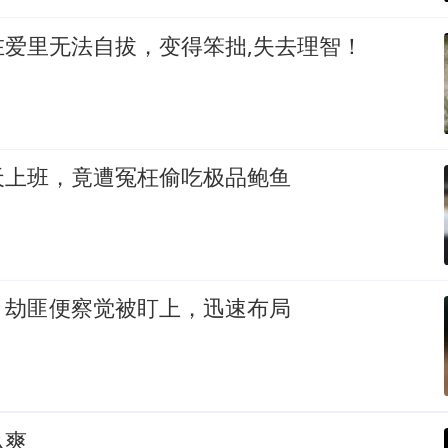
在爱里无法自拔，变得笨拙,失去理智！
天上班，竟遭冤枉偷吃极品鲍鱼
，劫匪便察觉被盯上，迅速布局
么爽