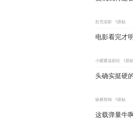
肚兜追影
1跟贴
电影看完才
小暖暖追剧社
1跟
头确实挺硬
纵横剪辑
1跟贴
这载弹量牛