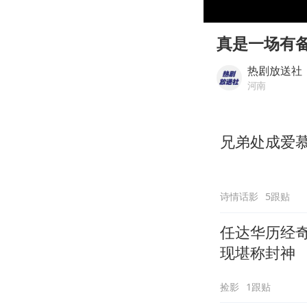
00:00
Play
真是一场有
热剧放送社
河南
兄弟处成爱慕
诗情话影
5跟贴
任达华历经
现堪称封神
捡影
1跟贴