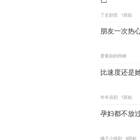
了史剧堂
1跟贴
朋友一次热
爱看剧的阿峰
比速度还是
冬冬说剧
1跟贴
孕妇都不放
橘子小猫剧
4跟贴