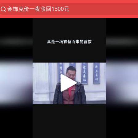
金饰克价一夜涨回1300元
解锁各地夏日限定体验
峰哥 汪海林
西湖突现狂风暴雨 游客瞬间被浇透
富婆带资进组给自己硬加60多场吻戏
河南重大刑事案嫌疑人落网
黄金创今年来最大单周涨幅
视频丨中国东方电气集团原党组副书记、董事宋致远
梁家辉：到内地拍戏不是北上是回归
白海豚将正面袭击贯穿浙江
酒店回应车内过夜被收150元