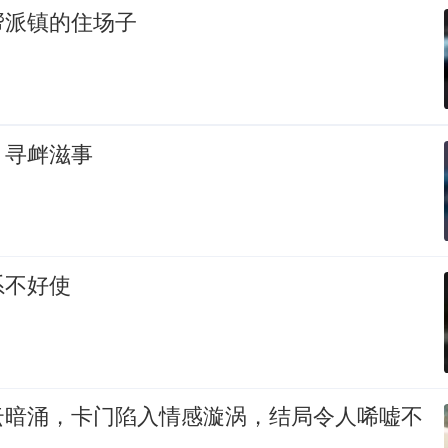
帮派镇的住场子
，寻衅滋事
系不好使
云暗涌，卡门陷入情感漩涡，结局令人唏嘘不