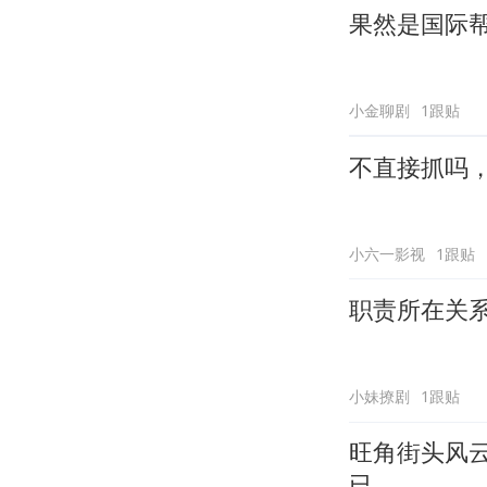
果然是国际
小金聊剧
1跟贴
不直接抓吗
小六一影视
1跟贴
职责所在关
小妹撩剧
1跟贴
旺角街头风
已