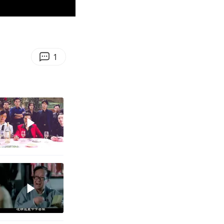
00:32
Enter
fullscreen
1