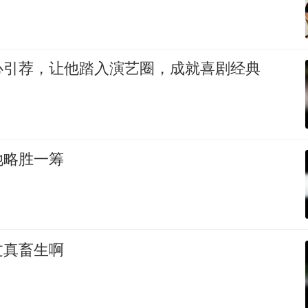
心引荐，让他踏入演艺圈，成就喜剧经典
她略胜一筹
过真畜生啊