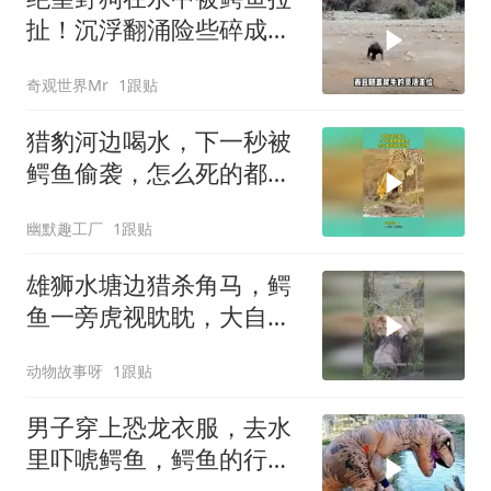
扯！沉浮翻涌险些碎成两
半！忍痛带伤逃跑
奇观世界Mr
1跟贴
猎豹河边喝水，下一秒被
鳄鱼偷袭，怎么死的都不
知道！
幽默趣工厂
1跟贴
雄狮水塘边猎杀角马，鳄
鱼一旁虎视眈眈，大自然
上演激烈角逐
动物故事呀
1跟贴
男子穿上恐龙衣服，去水
里吓唬鳄鱼，鳄鱼的行为
让众人都懵了