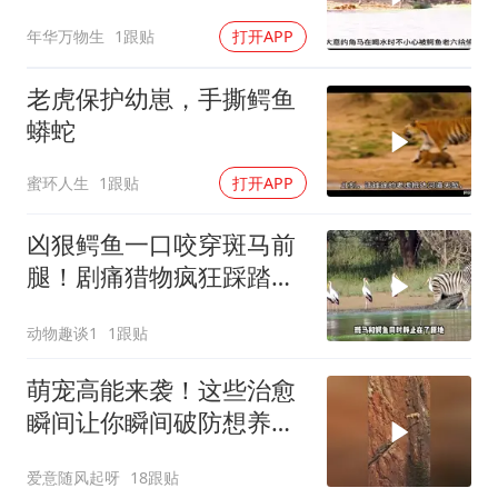
年华万物生
1跟贴
打开APP
老虎保护幼崽，手撕鳄鱼
蟒蛇
蜜环人生
1跟贴
打开APP
凶狠鳄鱼一口咬穿斑马前
腿！剧痛猎物疯狂踩踏！
鳄鱼被迫松口放手
动物趣谈1
1跟贴
萌宠高能来袭！这些治愈
瞬间让你瞬间破防想养一
只
爱意随风起呀
18跟贴