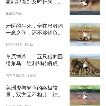
象妈妈看到及时赶来，最
后小象有惊无险
乐趣段子侠
牙医的生死，全在患者的
一念之间，还不够鳄鱼塞
牙缝的！
趣闻乐翻天
1跟贴
草原搏杀——五只猎豹围
猎角马，胜利却转瞬成幻
象！
疯狂动物园啊
3跟贴
美洲虎与鳄鱼的终极较
量，双方互不相让，结局
令人意想不到！