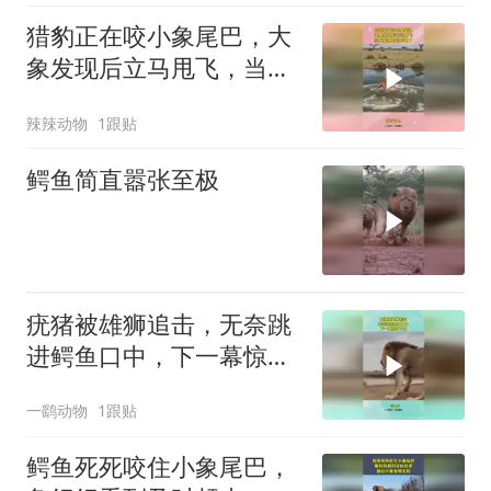
猎豹正在咬小象尾巴，大
象发现后立马甩飞，当成
鳄鱼的自助餐了
辣辣动物
1跟贴
鳄鱼简直嚣张至极
疣猪被雄狮追击，无奈跳
进鳄鱼口中，下一幕惊掉
下巴
一鹞动物
1跟贴
鳄鱼死死咬住小象尾巴，