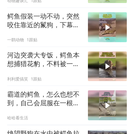
动物趣谈汇
1跟贴
鳄鱼假装一动不动，突然
咬住靠近的鬣狗，下幕鬣
狗想跑也晚了
一鹞动物
1跟贴
河边突袭大专饭，鳄鱼本
想捕猎花豹，不料被一口
咬住拖上岸
利利爱搞笑
1跟贴
霸道的鳄鱼，怎么也想不
到，自己会屈服在一根扎
带下
哈哈看生活
绝望野狗在水中被鳄鱼拉