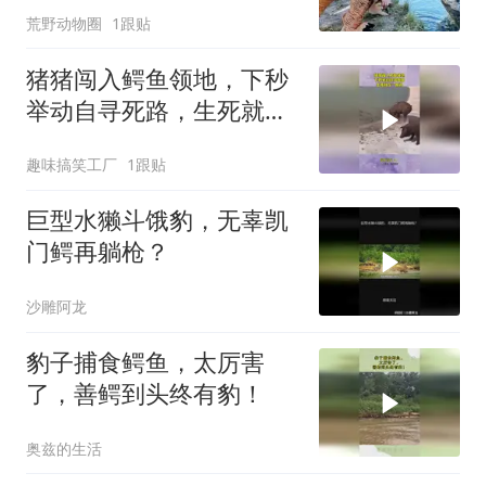
荒野动物圈
1跟贴
猪猪闯入鳄鱼领地，下秒
举动自寻死路，生死就在
一瞬间
趣味搞笑工厂
1跟贴
巨型水獭斗饿豹，无辜凯
门鳄再躺枪？
沙雕阿龙
豹子捕食鳄鱼，太厉害
了，善鳄到头终有豹！
奥兹的生活