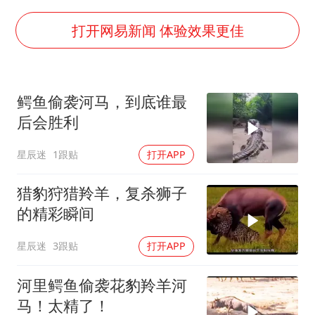
李亚鹏向地铁吐血女孩捐99999元
FIFA官方支持因凡蒂诺
打开网易新闻 体验效果更佳
41岁女子为鼓励女儿考上985研究生
乘客脱鞋散发异味 司机提醒反被怼
鳄鱼偷袭河马，到底谁最
日本籍女网红在韩直播时自杀身亡
后会胜利
恩比德变瘦引热议
星辰迷
1跟贴
打开APP
总书记关心百姓身边这些民生大事
猎豹狩猎羚羊，复杀狮子
的精彩瞬间
星辰迷
3跟贴
打开APP
河里鳄鱼偷袭花豹羚羊河
马！太精了！