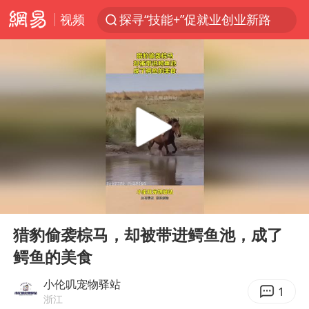
视频
探寻“技能+”促就业创业新路
顾客结账把钱扔地上 服务员霸气扔回
38岁山东财大教授刘海明逝世
被泰航拒载中国乘客：免费改签没兑现
陕西柞水遭遇暴雨五千余户群众转移
银行午休1.5小时 留个窗口行不行
台风白海豚或在华东沿海登陆
00:00
00:13
弹药库存告急 美军补货难
Play
Ent
full
沙特否认与胡塞武装举行会谈
猎豹偷袭棕马，却被带进鳄鱼池，成了
鳄鱼的美食
如何把百年大党建设得更加坚强有力
香港殿堂级填词人黎彼得因病离世 终年76岁
小伦叽宠物驿站
1
浙江