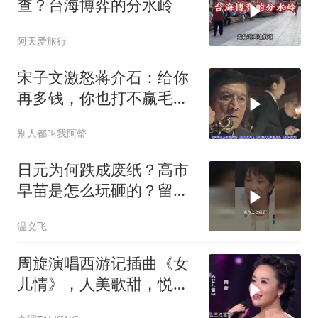
查？台海博弈的分水岭
阿天爱旅行
宋子文激怒蒋介石：给你
再多钱，你也打不赢毛泽
东，老蒋气坏了
别人都叫我阿螫
日元为何跌成废纸？高市
早苗是怎么玩砸的？留给
日本的时间不多了
温义飞
周旋演唱西游记插曲《女
儿情》，人美歌甜，悦耳
舒心！