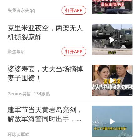
失我者永失qq
打开APP
克里米亚夜空，两架无人
机撕裂寂静
聚焦幕后
打开APP
婆婆寿宴，丈夫当场摘掉
妻子围裙！
Genius昊哲
134跟贴
建军节当天黄岩岛亮剑，
解放军海警同时出手，菲
律宾的挑衅该收场了
环球谈军武