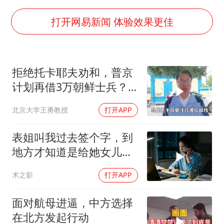
宇树科技王兴兴身家有望超200亿元
村民谈“梅姨”：叫的其实是“媒姨”
打开网易新闻 体验效果更佳
中国养老床位“三连降”
贵州轮胎子公司获美国退税8136万
拒绝托卡耶夫劝和，普京
郑国霖回应去景区上班被保安拦下
计划再借3万朝鲜士兵？
奋进开新局 实干挑大梁
泽连斯基处境不妙
北京大学王勇教授
打开APP
表姐叫我过去签个字，到
地方才知道是给她女儿婚
房做无限连带担保
术之影
打开APP
面对航母进逼，中方选择
在北方发起行动