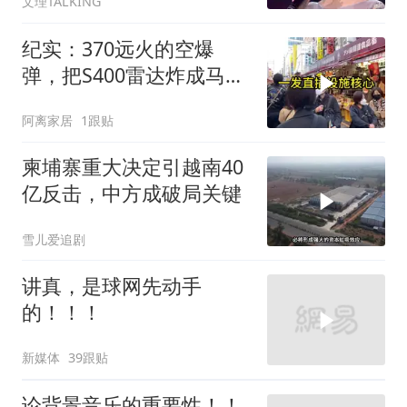
文理TALKING
纪实：370远火的空爆
弹，把S400雷达炸成马蜂
窝，靶标惨状让台军急眼
阿离家居
1跟贴
了
柬埔寨重大决定引越南40
亿反击，中方成破局关键
雪儿爱追剧
讲真，是球网先动手
的！！！
新媒体
39跟贴
论背景音乐的重要性！！