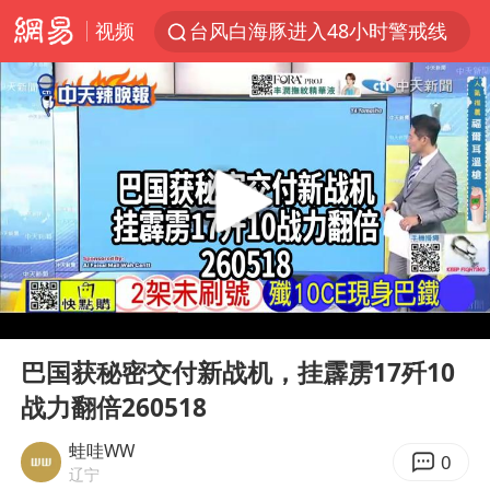
视频
台风白海豚进入48小时警戒线
中方回应是否在太平洋海底开采稀土
台风白海豚影响中国已成定局
佛得角门将亮相智利俱乐部主场
U17国足1分钟轰2球
宇树科技发行价格150.80元/股
五粮液渠道价一箱上涨近百元
00:00
09:41
法国下周开始禁止未经同意的电话营销
Play
Ent
full
“深圳地面沉降致车辆损坏”不实
巴国获秘密交付新战机，挂霹雳17歼10
战力翻倍260518
24小时不关空调 电费会更低吗
把党建设得更加坚强有力
蛙哇WW
0
辽宁