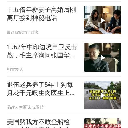
十五倍年薪妻子离婚后刚
离厅接到神秘电话
最终你成为了过客
1962年中印边境自卫反击
战，毛主席询问张国华能
否获胜
初雪未见
退伍老兵养了5年土狗每
月花千元喂生肉医生上门
一看瞬间报警
品读人生百味
2跟贴
美国赌我方不敢登船检