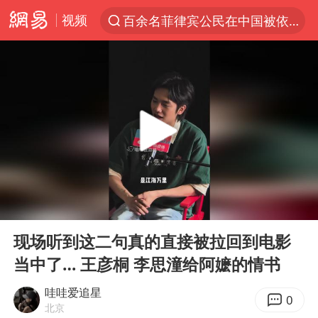
视频
百余名菲律宾公民在中国被依法处理
7月份居民消费价格指数保持温和上涨
重大涉诈逃犯檀某落网
外交部：藏南地区是中国领土
百花奖完整获奖名单公布
哥伦比亚强震已致超20人死亡
独闯南太行失联女子遗体已找到
00:00
00:07
哥伦比亚发生7.5级地震
Play
Ent
full
台湾不是国家不存在“国格”
现场听到这二句真的直接被拉回到电影
当中了… 王彦桐 李思潼给阿嬷的情书
伊朗最高领袖将任命数名高级指挥官
广岛长崎的昨天未必不会是日本的明天
哇哇爱追星
0
北京