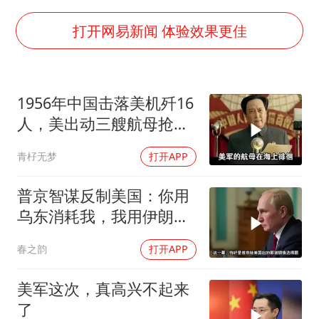
高铁双人座被免票儿童挤成3人座
男子攒206小时加班调休被拒获赔1.6万
打开网易新闻 体验效果更佳
中方：奉劝美方解除对古巴制裁封锁
警惕！我国境内发现多起“Sorry”勒索病毒攻击事件
1956年中国击落美机歼16
公安部通报：抓获犯罪嫌疑人8200余名
人，美出动三艘航母抢尸
上海将苏州河水强排至黄浦江
体
青杍无梦
打开APP
我国民营企业创新动能持续增强
真理之光，何以能照亮复兴之路？
普京智谋反制美国：你用
乌东消耗我，我用伊朗消
耗你
春之韵
打开APP
美军这次，真高兴不起来
了