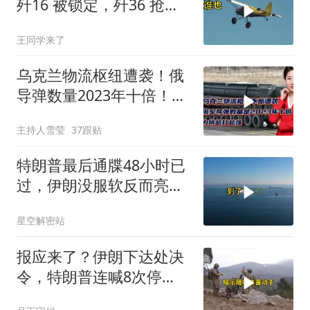
歼16 被锁定，歼36 抢先
首飞，川普梦碎
王同学来了
乌克兰物流枢纽遭袭！俄
导弹数量2023年十倍！为
何越打越强？
主持人雪莹
37跟贴
特朗普最后通牒48小时已
过，伊朗没服软反而亮出
真正底牌，难怪美军越打
星空解密站
越被动
报应来了？伊朗下达处决
令，特朗普连喊8次停
手，海外资产遭清算