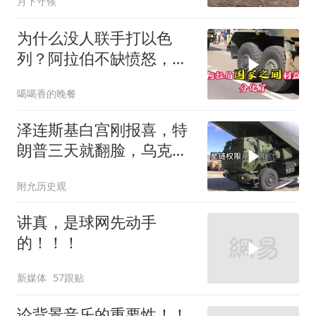
月下守候
为什么没人联手打以色
列？阿拉伯不缺愤怒，缺
敢接战争账单的人！
噶噶香的晚餐
泽连斯基白宫刚报喜，特
朗普三天就翻脸，乌克兰
最想要的导弹没了
附允历史观
讲真，是球网先动手
的！！！
新媒体
57跟贴
论背景音乐的重要性！！