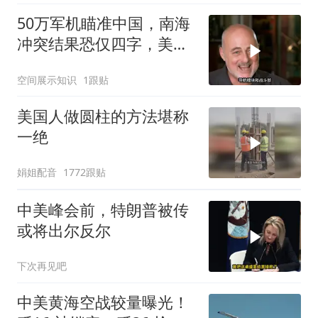
50万军机瞄准中国，南海
冲突结果恐仅四字，美防
长曾紧急下令
空间展示知识
1跟贴
美国人做圆柱的方法堪称
一绝
娟姐配音
1772跟贴
中美峰会前，特朗普被传
或将出尔反尔
下次再见吧
中美黄海空战较量曝光！