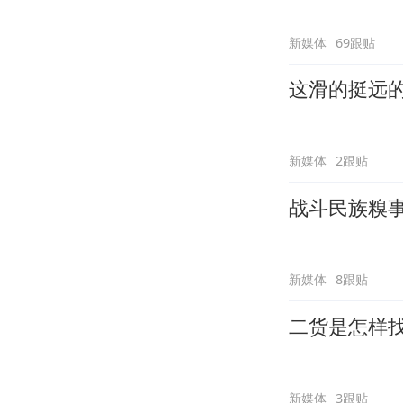
新媒体
69跟贴
这滑的挺远
新媒体
2跟贴
战斗民族糗
新媒体
8跟贴
二货是怎样
新媒体
3跟贴