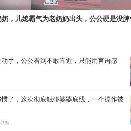
泰国一女公务员妆容引争议 本人回应
多地要求领导干部带头休假
奶奶，儿媳霸气为老奶奶出头，公公硬是没脾
女子利用漏洞0元薅走3000多件家电
东方甄选被判赔偿江小白30万元
奋进开新局 实干挑大梁
要动手，公公看到不敢靠近，只能用言语感
扈惯了，这次彻底触碰婆婆底线，一个操作被
1跟贴