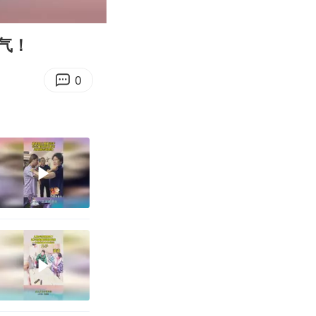
00:11
Enter
fullscreen
气！
0