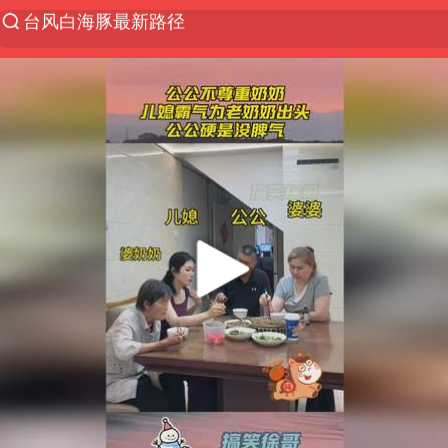
昆明石林火把节
63岁关之琳否认与27岁模特恋情
外交部发言人就广岛核爆81周年等答记者问
27岁女子成组织卖淫集团主犯被通缉
我国编制完成新版全月地质图
贵州轮胎子公司获美国退税8136万
胡塞武装袭扰红海航运行动升级
郑国霖回应去景区上班被保安拦下
80后女柜员逆袭成4200亿银行副行长
感觉全东北都在等7号
扎哈罗娃批广岛市长不提美国原子弹