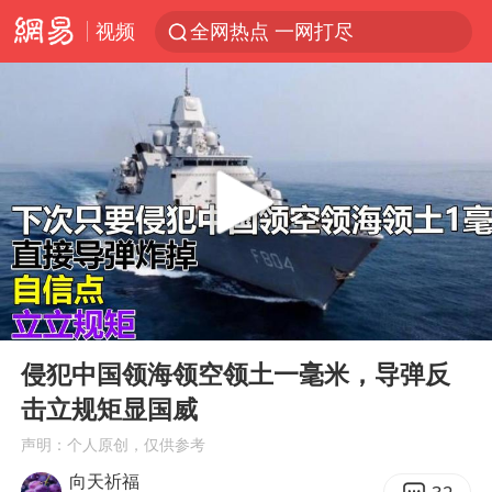
视频
全网热点 一网打尽
00:00
07:45
Play
Ent
full
侵犯中国领海领空领土一毫米，导弹反
击立规矩显国威
声明：个人原创，仅供参考
向天祈福