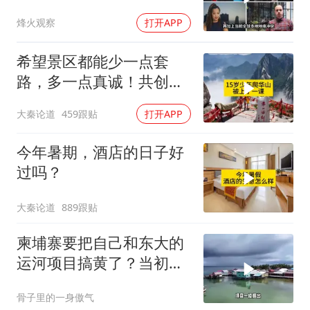
智库预测有事发生
烽火观察
打开APP
希望景区都能少一点套
路，多一点真诚！共创良
好旅游环境！
大秦论道
459跟贴
打开APP
今年暑期，酒店的日子好
过吗？
大秦论道
889跟贴
柬埔寨要把自己和东大的
运河项目搞黄了？当初可
是吹得天花乱坠
骨子里的一身傲气