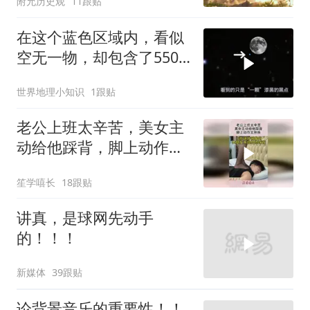
附允历史观
11跟贴
在这个蓝色区域内，看似
空无一物，却包含了5500
个星系！
世界地理小知识
1跟贴
老公上班太辛苦，美女主
动给他踩背，脚上动作太
熟练！
笙学嘻长
18跟贴
讲真，是球网先动手
的！！！
新媒体
39跟贴
论背景音乐的重要性！！