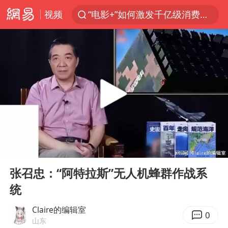
视频
“电影+”如何激发千亿级消费新活力？
胡塞武装袭击也门政府军军营
日本试射“战斧”导弹，国防部回应
东航：国内客票提前14天免费退改
台风白海豚中心风力增强
四川宜宾高县4.9级地震致1死
向鹏0-3不敌张本智和
00:00
04:33
“新疆阿勒泰八月能滑雪”不实
Play
Ent
full
刘国正说向鹏打得很窝囊
张召忠：“阿特拉斯”无人机蜂群作战系
统
山东一元代青花杯离奇失踪
我国外贸延续良好增长态势
Claire的编辑室
0
山东