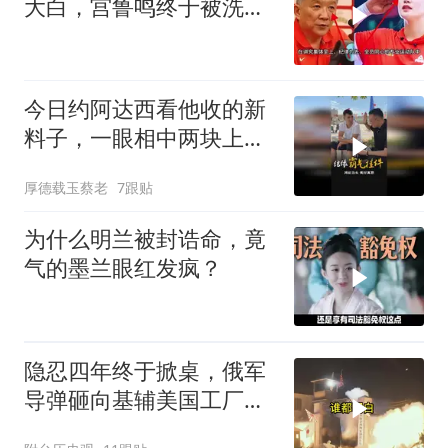
大白，宫鲁鸣终于被洗清
了球迷差一句
今日约阿达西看他收的新
料子，一眼相中两块上乘
挂件！
厚德载玉蔡老
7跟贴
为什么明兰被封诰命，竟
气的墨兰眼红发疯？
隐忍四年终于掀桌，俄军
导弹砸向基辅美国工厂，
背后这步棋太狠了