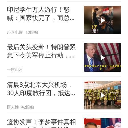
印尼学生万人游行！怒
喊：国家快完了，而总统
却装看不见？
起喜电影
10跟贴
最后关头变卦！特朗普紧
急下令美军停止行动，他
认清了残酷的现实！
一饮山河
清晨8点北京大兴机场，
30人印度旅行团，抵达，
坦言不愿再返程！
悟人性
42跟贴
篮协发声！李梦事件真相