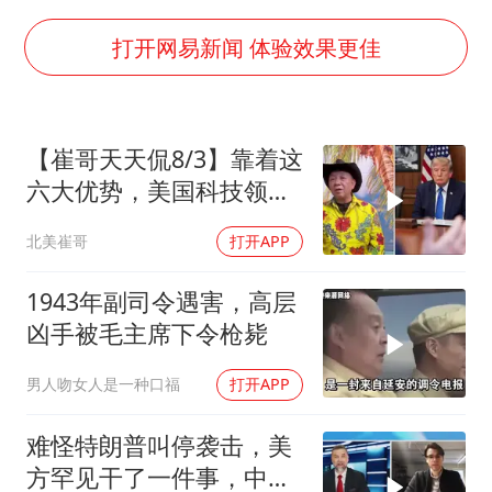
宇树科技中一签需缴款7.54万元
国防部：中国军队坚决反制任何闹海挑衅图谋
打开网易新闻 体验效果更佳
陈幸同晋级WTT横滨冠军赛8强
百花奖开幕式
【崔哥天天侃8/3】靠着这
两名乘客在飞机上因调节座椅起冲突
六大优势，美国科技领军
女儿为争财产堵门阻挠父亲出殡
全世界
北美崔哥
打开APP
夯实基础开新局
1943年副司令遇害，高层
凶手被毛主席下令枪毙
男人吻女人是一种口福
打开APP
难怪特朗普叫停袭击，美
方罕见干了一件事，中方