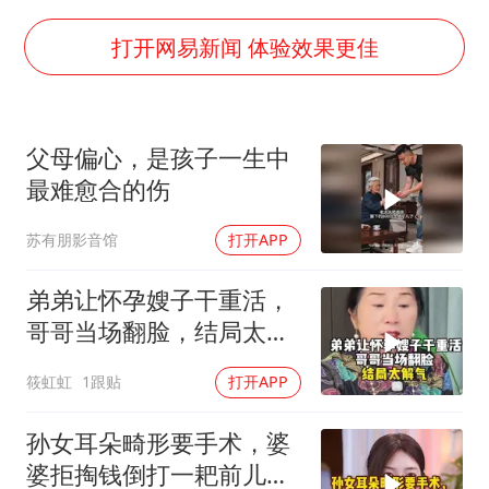
女子开一天一夜空调后二氧化碳中毒
“空调24小时开着更省电”不实
打开网易新闻 体验效果更佳
“不建议大家买深色蛋糕”
985博士后被曝在妻子孕期出轨后续
父母偏心，是孩子一生中
70多岁父亲独自坐车到上海看望女儿
最难愈合的伤
粉笔教育发布“自曝式”公开信
苏有朋影音馆
打开APP
OpenAI为免费用户升级GPT-5.6 Luna
如何把百年大党建设得更加坚强有力？
弟弟让怀孕嫂子干重活，
哥哥当场翻脸，结局太解
气！
筱虹虹
1跟贴
打开APP
孙女耳朵畸形要手术，婆
婆拒掏钱倒打一耙前儿媳