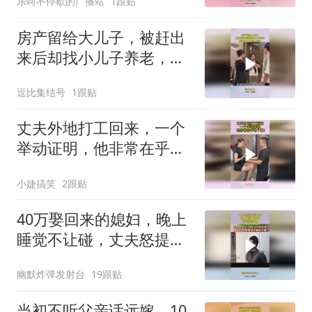
乐呵不停歇的广播站
1跟贴
房产留给大儿子，被赶出
来后却找小儿子养老，还
好小儿子早有准备
逗比集结号
1跟贴
丈夫外地打工回来，一个
举动证明，他非常在乎这
个家！
小婕搞笑
2跟贴
40万娶回来的媳妇，晚上
睡觉不让碰，丈夫怒提离
婚
幽默炸弹发射台
19跟贴
当初不听父亲话远嫁，10