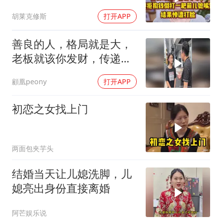
嘴馋，惨遭打脸！
胡莱克修斯
打开APP
善良的人，格局就是大，
老板就该你发财，传递正
能量
顧凰peony
打开APP
初恋之女找上门
两面包夹芋头
结婚当天让儿媳洗脚，儿
媳亮出身份直接离婚
阿芒娱乐说