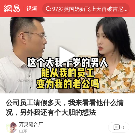
视频
97岁英国奶奶飞上天再破吉尼斯纪录
夜幕落下 运动上场
汪峰阻止14岁女儿买大牌
27岁女子组织卖淫集团被悬赏通缉
泸溪河：桃酥吃出金属牙冠视频不实
公司“上四休三”但要降薪1000元
泰国校园枪击案死亡人数升至7人
00:00
07:56
泰高官回应中国人在泰遭歧视：全面调查
Play
Ent
full
四川宜宾市高县发生4.9级地震
公司员工请假多天，我来看看他什么情
况，另外我还有个大胆的想法
火把节震撼瞬间
改名后的“青海拉面”店
万灵缝合厂
0
山东