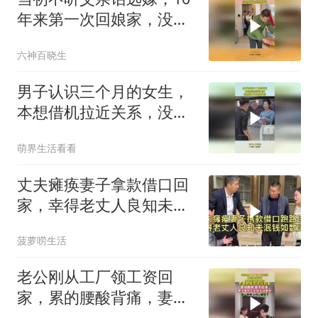
年来第一次回娘家，没想
到爸爸竟然这样做
六神百晓生
男子认识三个月的女生，
本想借机拉近关系，没想
到女生这样反应！
萌界生活看看
丈夫瘫痪妻子拿款借口回
家，幸得老丈人良知未泯
钱如数归还！
菠萝唠生活
老公刚从工厂领工资回
家，累的腰酸背痛，妻子
举动瞬间心凉