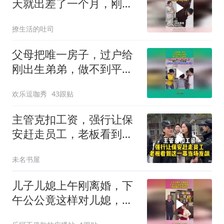
天就出差了一个月，刚回
来却找不到家了
撩生活的吐司
父母把唯一房子，过户给
刚出生弟弟，做不到平等
就别生！
欢乐逗咖秀
43跟贴
主管克扣工资，强行让保
安赶走员工，老板看到这
一幕当场发飙！
未名书屋
儿子儿媳上午刚离婚，下
午公公竟这样对儿媳，爱
到最后全凭良心