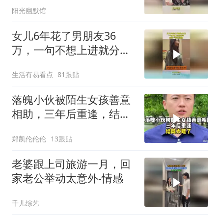
阳光幽默馆
女儿6年花了男朋友36
万，一句不想上进就分
手，妈妈一句话点醒她!
生活有易看点
81跟贴
落魄小伙被陌生女孩善意
相助，三年后重逢，结局
太暖了
郑凯伦伦伦
13跟贴
老婆跟上司旅游一月，回
家老公举动太意外-情感
千儿综艺