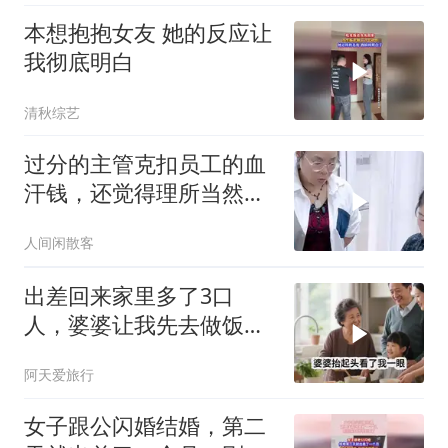
本想抱抱女友 她的反应让
我彻底明白
清秋综艺
过分的主管克扣员工的血
汗钱，还觉得理所当然必
须走人
人间闲散客
出差回来家里多了3口
人，婆婆让我先去做饭，
我笑着说一句，他们懵了
阿天爱旅行
女子跟公闪婚结婚，第二