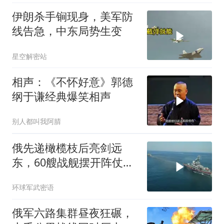
伊朗杀手锏现身，美军防
线告急，中东局势生变
星空解密站
相声：《不怀好意》郭德
纲于谦经典爆笑相声
别人都叫我阿腈
俄先递橄榄枝后亮剑远
东，60艘战舰摆开阵仗，
日本敢动北方四岛？
环球军武密语
俄军六路集群昼夜狂碾，