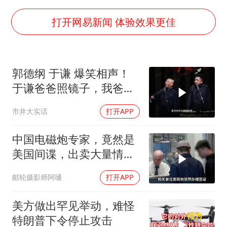
台铃电动车仅骑一年就断电趴窝
白海豚5次眼壁置换
打开网易新闻 体验效果更佳
曝美下令调查弹药库存信息遭泄露事件
以军士兵把枪口对准中国记者
郭德纲 于谦 爆笑相声！
方桃子代言广告视频已下架
于谦爸爸照镜子，我爸爸
白海豚在海上打了个结
东方不败呀，两口子长反
市井大实话
打开APP
了
河南警方公开征集黑恶犯罪线索
构建更高水平的全民健身公共服务体系
中国电磁炮专家，竟然是
美国间谍，出卖大量情
报，让国家损失惨重
邮轮摄影师阿嗵
打开APP
美方做出罕见举动，难怪
特朗普下令停止攻击