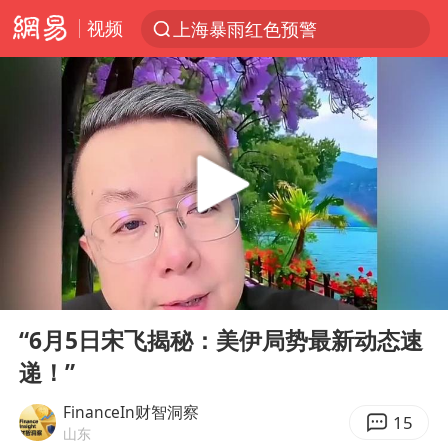
视频
上海暴雨红色预警
跨界融合拉长夏日经济消费链条
白海豚预计将在浙江苍南到三门一带登陆
王艺迪2-4张本美和 无缘横滨赛决赛
四川宜宾5.5级地震后余震为何不断
2026年7月份居民消费价格同比上涨0.5%
浙江海域将现5到8米巨浪到狂浪
00:00
08:59
伯克希尔净买入约200亿美元股票
Play
Ent
full
“伊斯兰版北约”出现
“6月5日宋飞揭秘：美伊局势最新动态速
递！”
武契奇会见泽连斯基有何意图
上海大部迎大暴雨
FinanceIn财智洞察
15
山东