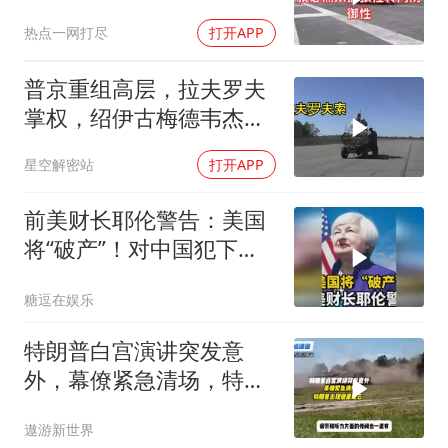
热点一网打尽
打开APP
普京重组高层，拉夫罗夫
掌权，绍伊古梅德韦杰夫
去向成谜
星空解密站
打开APP
前美财长耶伦警告：美国
将“破产”！对中国犯下两
大错误自食恶果
糖逗在娱乐
特朗普白宫演讲突发意
外，幕僚紧急清场，特朗
普出现健康疑云！
遨游新世界