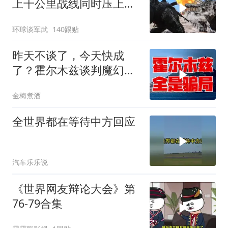
上千公里战线同时压上，
苏梅方向乌军精锐被成建
环球谈军武
140跟贴
制打残
昨天不谈了，今天快成
了？霍尔木兹谈判魔幻反
转，全是骗局？
金梅煮酒
全世界都在等待中方回应
汽车乐乐说
《世界网友辩论大会》第
76-79合集