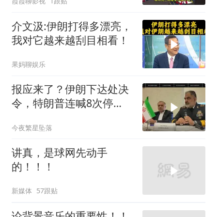
霞霞聊影视
1跟贴
介文汲:伊朗打得多漂亮，
我对它越来越刮目相看！
果妈聊娱乐
报应来了？伊朗下达处决
令，特朗普连喊8次停
手，海外资产遭清算
今夜繁星坠落
讲真，是球网先动手
的！！！
新媒体
57跟贴
论背景音乐的重要性！！