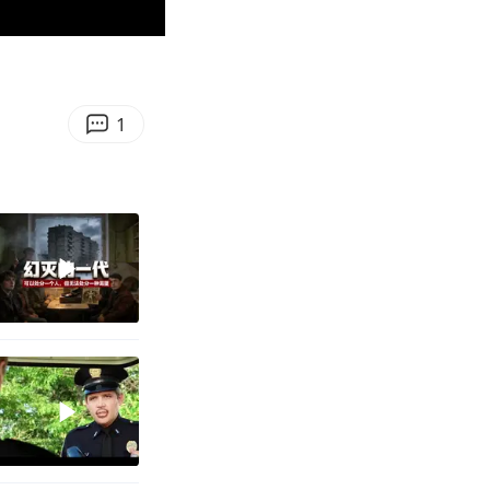
00:48
Enter
fullscreen
1