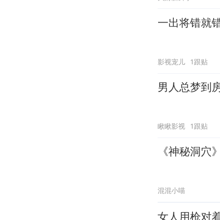
一出将错就
影视宠儿
1跟贴
男人总梦到
瞅瞅影视
1跟贴
《神秘洞穴》
混混小喵
女人用枪对