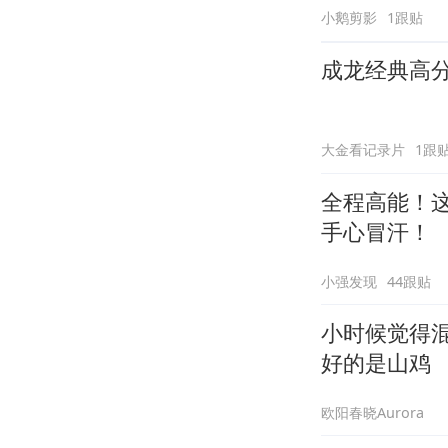
小鹅剪影
1跟贴
成龙经典高
大金看记录片
1跟
全程高能！
手心冒汗！
小强发现
44跟贴
小时候觉得混
好的是山鸡
欧阳春晓Aurora