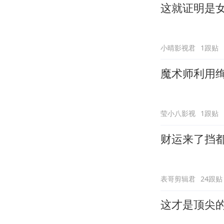
这就证明是
小晴影视君
1跟贴
魔术师利用
莹小八影视
1跟贴
财运来了挡
表哥剪辑君
24跟贴
这才是顶尖