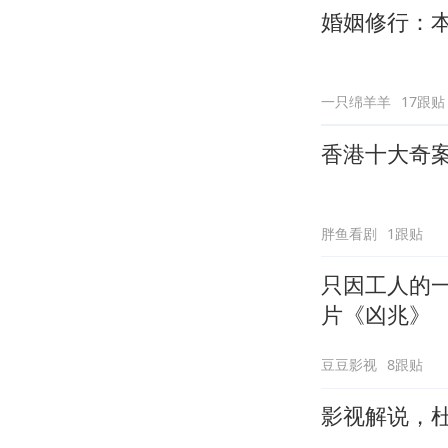
婚姻修行：
一只绵羊羊
17跟贴
香港十大奇
胖鱼看剧
1跟贴
只因工人的
片《凶兆》
豆豆影视
8跟贴
影视解说，