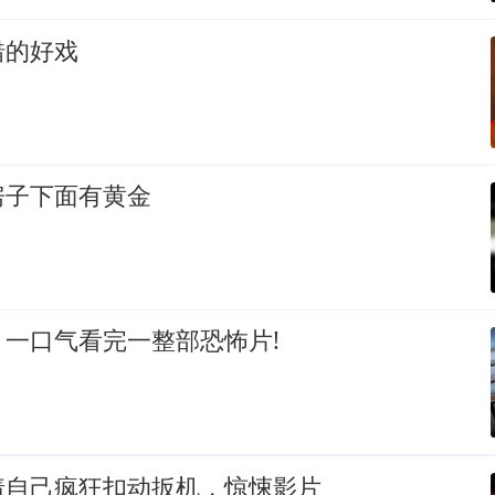
错的好戏
房子下面有黄金
一口气看完一整部恐怖片!
着自己疯狂扣动扳机，惊悚影片