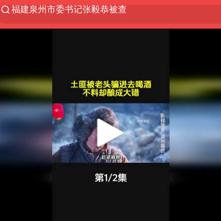
“电影+”如何激发千亿级消费新活力？
全球首个长时储能一体化产业园量产
台风白海豚已进入24小时警戒线
“秋天的第一杯奶茶”6岁了
上海：台风白海豚或将带来龙卷风
四川宜宾高县4.9级地震致1死
38岁演员求职万岁山NPC成功
国乒男单横滨冠军赛全军覆没
中巨芯：上半年归母净利润1405.77万元
东航：国内客票提前14天免费退改
日本试射“战斧”导弹，国防部回应