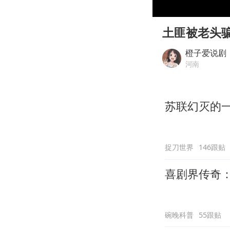
00:00
Play
土匪被老头
橙子爱说剧
河南
苏联幻灭的
捉刀世界
146跟贴
喜剧界传奇
碗晚科普
55跟贴