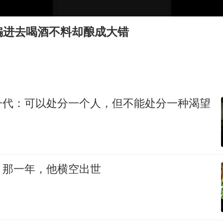
U17国足三连胜晋级明日之星半决赛
中国女篮70-67险胜尼日利亚女篮
骗进去喝酒不料却酿成大错
百花奖开幕式
2名小孩玩手机低头幅度近乎折叠
美股存储板块集体大跌
胡彦斌韩磊 谁帮谁
一代：可以处分一个人，但不能处分一种渴望
夯实基础开新局
：那一年，他横空出世