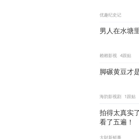
优趣纪史记
男人在水塘
赖赖影视
4跟贴
脚碾黄豆才
海韵影视剧
1跟贴
拍得太真实
看了五遍！
大財新鲜事