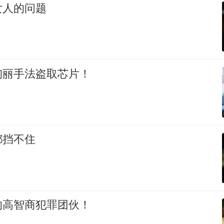
女人的问题
绚丽手法盗取芯片！
都挡不住
的高智商犯罪团伙！