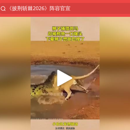
《披荆斩棘2026》阵容官宣
上半年我国经营主体结构持续优化
杭州机场已取消航班388架次
浙江省委书记：该停下的坚决停下来
中国籍豪华游艇富商之子在泰国被杀
白海豚北上或致京津冀暴雨
广西公开征集涉黑涉恶犯罪线索
看完所有石窟需2000元？景区回应
上海中心千吨“镇楼神器”摆动明显
新疆一婚礼线上邀请引热议
世界第1特鲁姆普斯诺克中国赛一轮游