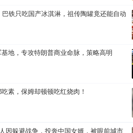
下，巴铁只吃国产冰淇淋，祖传陶罐竟还能自动
军基地，专攻特朗普商业命脉，策略高明
都吃素，保姆却顿顿吃红烧肉！
丈人因躲避战争，投奔中国女婿，被眼前城市