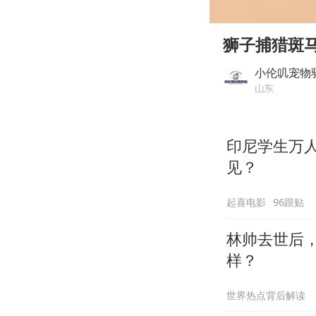
00:00
Play
狮子捕猎斑
小伦叽宠物
山东
印尼学生万
见？
起喜电影
96跟贴
林帅去世后
样？
世界热点背后解读