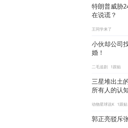
特朗普威胁
在说谎？
王同学来了
小伙却公司
婚！
二毛追剧
1跟贴
三星堆出土
所有人的认
动物星球说K
1跟贴
郭正亮驳斥