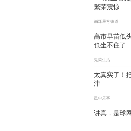
繁荣震惊
崩坏星穹铁道
高市早苗低
也坐不住了
鬼菜生活
太真实了！
津
星中乐事
讲真，是球