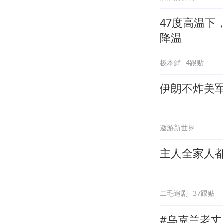
47度高温
降温
极本鲜
4跟贴
伊朗不炸美
遨游新世界
主人全家人
二毛追剧
37跟贴
#乌克兰老