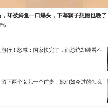
国足U17与阿森纳决赛取消 并列冠军
上门女婿出轨女邻居多年被判重婚罪
马，却被鳄鱼一口爆头，下幕狮子想跑也晚了
构建更高水平的全民健身公共服务体系
驿站
韩军前线部队连曝丑闻
云南一男子胃中取出180颗铁钉
曹颖儿子首次演长剧
人游行！怒喊：国家快完了，而总统却装看不
以军士兵把枪口对准中国记者
奋力开创中国式现代化建设新局面
，留下两个女儿一个前妻，她们如今过的怎么