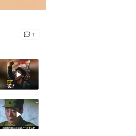
00:10
Enter
fullscreen
1