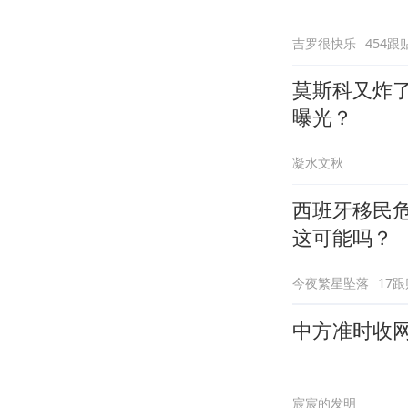
吉罗很快乐
454跟
莫斯科又炸
曝光？
凝水文秋
西班牙移民
这可能吗？
今夜繁星坠落
17跟
中方准时收
宸宸的发明