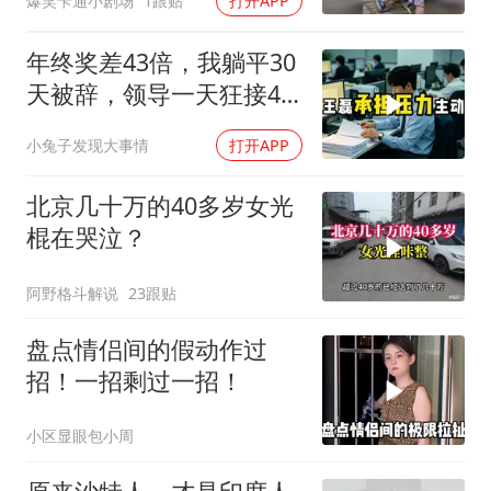
爆笑卡通小剧场
1跟贴
打开APP
年终奖差43倍，我躺平30
天被辞，领导一天狂接47
个退单电话
小兔子发现大事情
打开APP
北京几十万的40多岁女光
棍在哭泣？
阿野格斗解说
23跟贴
盘点情侣间的假动作过
招！一招剩过一招！
小区显眼包小周