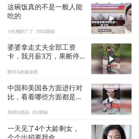
这碗饭真的不是一般人能
吃的
小红帽的丫丫
5552跟贴
婆婆拿走丈夫全部工资
卡，我月薪3万，果断停
做早饭
喂河马的陈加西
中国和美国各方面进行对
比，看看哪些方面都是谁
领先
周周出精品
352跟贴
一天见了4个大龄剩女，
个个出招要我命