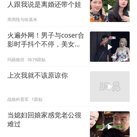
人跟我说是离婚还带个娃
周周怪与哈基米
火遍外网！男子与coser合
影时手抖个不停，美女做
出一个意外举动
玛丽姬丝
3679跟贴
上次我就不该原谅你
战狼科普军
1跟贴
当媳妇回娘家感觉老公很
难过