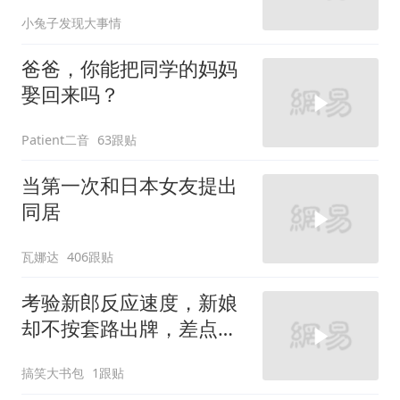
总监竟被带走
小兔子发现大事情
爸爸，你能把同学的妈妈
娶回来吗？
Patient二音
63跟贴
当第一次和日本女友提出
同居
瓦娜达
406跟贴
考验新郎反应速度，新娘
却不按套路出牌，差点当
场丢人！
搞笑大书包
1跟贴