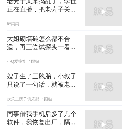
老壳子又来捣乱了，李佳
正在直播，把老壳子关在
大门外一天没开门
诺鸽鸽
大姐砌墙砖怎么都不合
适，再三尝试探头一看，
原来是有人在捣鬼！
小Q爱搞笑
1跟贴
嫂子生了三胞胎，小叔子
只说了一句话，就被老婆
疯狂扇脸
欢乐二愣子俱乐部
1跟贴
同事借我手机后多了几个
软件，我恢复出厂，隔壁