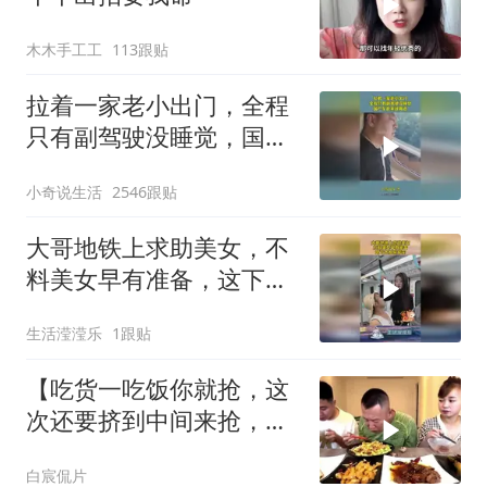
木木手工工
113跟贴
拉着一家老小出门，全程
只有副驾驶没睡觉，国产
车越来越离谱
小奇说生活
2546跟贴
大哥地铁上求助美女，不
料美女早有准备，这下大
哥乐开花！
生活滢滢乐
1跟贴
【吃货一吃饭你就抢，这
次还要挤到中间来抢，我
就不信治不了你
白宸侃片