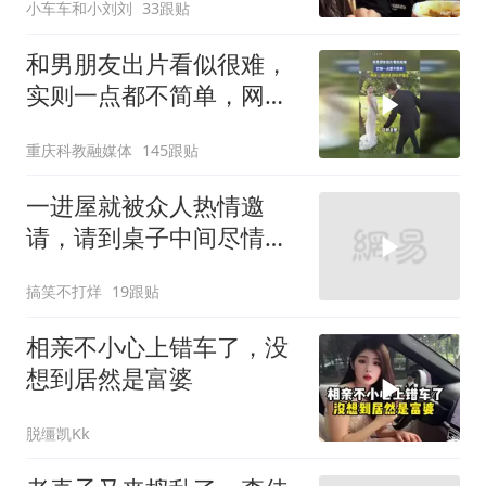
小车车和小刘刘
33跟贴
和男朋友出片看似很难，
实则一点都不简单，网
友：很听话，但听不懂话
重庆科教融媒体
145跟贴
一进屋就被众人热情邀
请，请到桌子中间尽情跳
舞，原来她是大家掌
搞笑不打烊
19跟贴
相亲不小心上错车了，没
想到居然是富婆
脱缰凯Kk