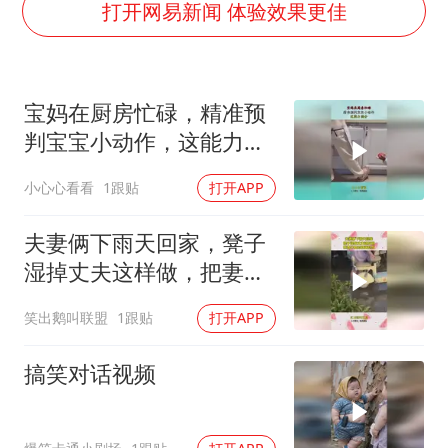
以军士兵把枪口对准中国记者
打开网易新闻 体验效果更佳
白海豚在海上打了个结
方桃子代言广告视频已下架
宝妈在厨房忙碌，精准预
外国游客的“中国游三件套”火了
判宝宝小动作，这能力满
上海大部迎大暴雨
分！
小心心看看
1跟贴
打开APP
一周大涨超7% 金价为何突然上涨
WTT横滨冠军赛女单四强国乒占三席
夫妻俩下雨天回家，凳子
谢霆锋演唱会隔空祝王菲生日快乐
湿掉丈夫这样做，把妻子
爱的淋漓尽致！
构建更高水平的全民健身公共服务体系
笑出鹅叫联盟
1跟贴
打开APP
搞笑对话视频