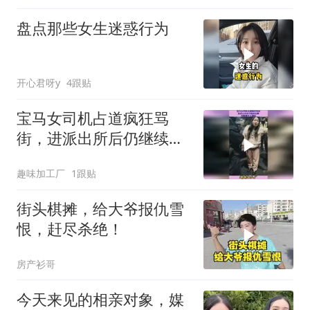
盘点那些女生迷惑行为
开心君呀y
4跟贴
宝马女司机占道疯狂骂
街，进派出所后仍继续发
飙，完整事件大揭秘
趣味加工厂
1跟贴
街头棋摊，给大爷报仇雪
恨，赶尽杀绝！
房产衫哥
今天来见的相亲对象，媒