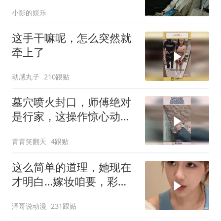
我
小影的娱乐
这手干嘛呢，怎么突然就
牵上了
动感丸子
210跟贴
墓穴喷火封口，师傅绝对
是行家，这操作惊心动
魄！
青青笑翻天
4跟贴
这么简单的道理，她现在
才明白…嫁妆咱要，彩礼
咱也给！
泽哥说动漫
231跟贴