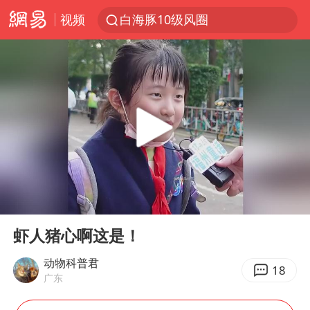
视频
白海豚10级风圈
白海豚逼近浙闽沿海
跨界融合拉长夏日经济消费链条
上海轨交全网络地面高架区段限速运行
拜登前列腺癌恶化
四川宜宾5.5级地震后余震为何不断
“伊斯兰版北约”出现
00:00
03:59
2026年7月份居民消费价格同比上涨0.5%
Play
Ent
full
台铃电动车仅骑一年就断电趴窝
虾人猪心啊这是！
浙江海域将现5到8米巨浪到狂浪
动物科普君
18
广东
上海中心城区暴雨预警由橙变红