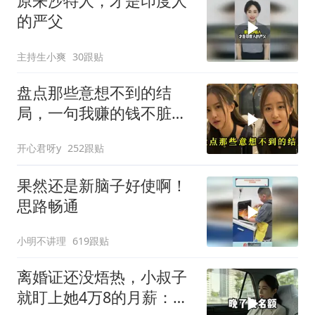
原来沙特人，才是印度人
的严父
主持生小爽
30跟贴
盘点那些意想不到的结
局，一句我赚的钱不脏，
真是杀人又诛心
开心君呀y
252跟贴
果然还是新脑子好使啊！
思路畅通
小明不讲理
619跟贴
离婚证还没焐热，小叔子
就盯上她4万8的月薪：转